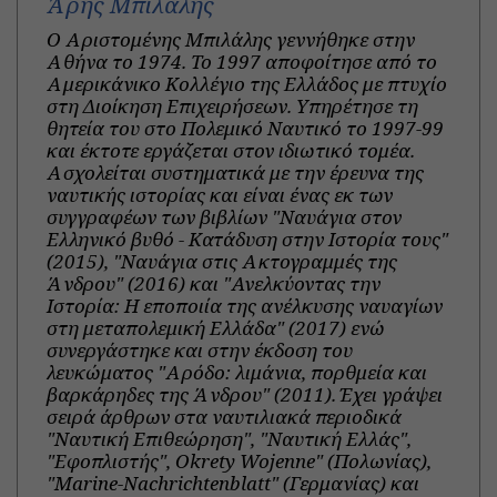
Άρης Μπιλάλης
Ο Αριστομένης Μπιλάλης γεννήθηκε στην
Αθήνα το 1974. Το 1997 αποφοίτησε από το
Αμερικάνικο Κολλέγιο της Ελλάδος με πτυχίο
στη Διοίκηση Επιχειρήσεων. Υπηρέτησε τη
θητεία του στο Πολεμικό Ναυτικό το 1997-99
και έκτοτε εργάζεται στον ιδιωτικό τομέα.
Ασχολείται συστηματικά με την έρευνα της
ναυτικής ιστορίας και είναι ένας εκ των
συγγραφέων των βιβλίων "Ναυάγια στον
Ελληνικό βυθό - Κατάδυση στην Ιστορία τους"
(2015), "Ναυάγια στις Ακτογραμμές της
Άνδρου" (2016) και "Ανελκύοντας την
Ιστορία: Η εποποιία της ανέλκυσης ναυαγίων
στη μεταπολεμική Ελλάδα" (2017) ενώ
συνεργάστηκε και στην έκδοση του
λευκώματος "Αρόδο: λιμάνια, πορθμεία και
βαρκάρηδες της Άνδρου" (2011). Έχει γράψει
σειρά άρθρων στα ναυτιλιακά περιοδικά
"Ναυτική Επιθεώρηση", "Ναυτική Ελλάς",
"Εφοπλιστής", Okrety Wojenne" (Πολωνίας),
"Marine-Nachrichtenblatt" (Γερμανίας) και