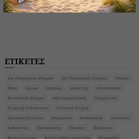
ΕΤΙΚΕΤΕΣ
1ος Παγκόσμιος Πόλεμος
2ος Παγκόσμιος Πόλεμος
Podcast
Ύδρα
Αίγινα
Αβέρωφ
Αμπατζής
Απιδιανάκης
Βαλκανικοί Πόλεμοι
Βιβλιοπαρουσίαση
Γεωργαντάς
Ελληνική Επανάσταση
Ελληνική Ιστορία
Εμπορική Ναυτιλία
Ζωγραφική
Θεοδωράκης
Ιωαννίδου
Καθρέπτας
Καλογεράκης
Καρέλας
Καριζώνη
Κουντουριώτης
Κρίστυ Εμίλιο Ιωαννίδου
Κυριακίδης