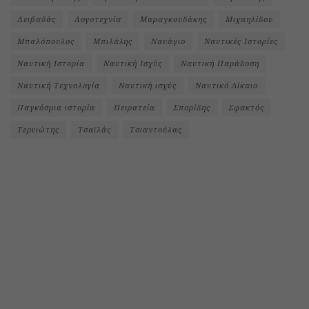
Λειβαδάς
Λογοτεχνία
Μαραγκουδάκης
Μιχαηλίδου
Μπαλόπουλος
Μπιλάλης
Ναυάγιο
Ναυτικές Ιστορίες
Ναυτική Ιστορία
Ναυτική Ισχύς
Ναυτική Παράδοση
Ναυτική Τεχνολογία
Ναυτική ισχύς
Ναυτικό Δίκαιο
Παγκόσμια ιστορία
Πειρατεία
Σπορίδης
Σφακτός
Τερνιώτης
Τσαϊλάς
Τσιαντούλας