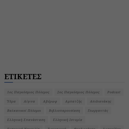
ΕΤΙΚΕΤΕΣ
1ος Παγκόσμιος Πόλεμος
2ος Παγκόσμιος Πόλεμος
Podcast
Ύδρα
Αίγινα
Αβέρωφ
Αμπατζής
Απιδιανάκης
Βαλκανικοί Πόλεμοι
Βιβλιοπαρουσίαση
Γεωργαντάς
Ελληνική Επανάσταση
Ελληνική Ιστορία
Εμπορική Ναυτιλία
Ζωγραφική
Θεοδωράκης
Ιωαννίδου