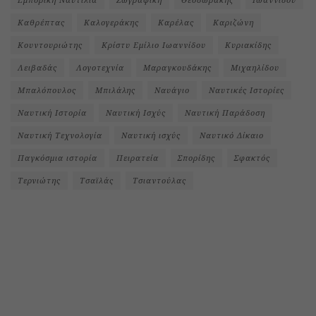
Καθρέπτας
Καλογεράκης
Καρέλας
Καριζώνη
Κουντουριώτης
Κρίστυ Εμίλιο Ιωαννίδου
Κυριακίδης
Λειβαδάς
Λογοτεχνία
Μαραγκουδάκης
Μιχαηλίδου
Μπαλόπουλος
Μπιλάλης
Ναυάγιο
Ναυτικές Ιστορίες
Ναυτική Ιστορία
Ναυτική Ισχύς
Ναυτική Παράδοση
Ναυτική Τεχνολογία
Ναυτική ισχύς
Ναυτικό Δίκαιο
Παγκόσμια ιστορία
Πειρατεία
Σπορίδης
Σφακτός
Τερνιώτης
Τσαϊλάς
Τσιαντούλας