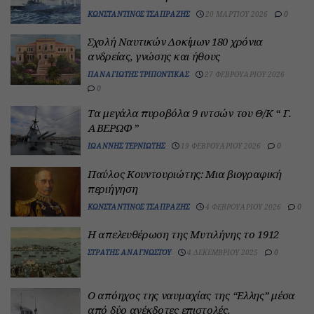
ΚΩΝΣΤΑΝΤΊΝΟΣ ΤΣΑΠΡΆΖΗΣ
20 ΜΑΡΤΊΟΥ 2026
0
Σχολή Ναυτικών Δοκίμων 180 χρόνια
ανδρείας, γνώσης και ήθους
ΠΑΝΑΓΙΏΤΗΣ ΤΡΙΠΌΝΤΙΚΑΣ
27 ΦΕΒΡΟΥΑΡΊΟΥ 2026
0
Τα μεγάλα πυροβόλα 9 ιντσών του Θ/Κ “ Γ.
ΑΒΕΡΩΦ ”
ΙΩΆΝΝΗΣ ΤΕΡΝΙΏΤΗΣ
19 ΦΕΒΡΟΥΑΡΊΟΥ 2026
0
Παύλος Κουντουριώτης: Μια βιογραφική
περιήγηση
ΚΩΝΣΤΑΝΤΊΝΟΣ ΤΣΑΠΡΆΖΗΣ
4 ΦΕΒΡΟΥΑΡΊΟΥ 2026
0
Η απελευθέρωση της Μυτιλήνης το 1912
ΣΤΡΑΤΉΣ ΑΝΑΓΝΏΣΤΟΥ
4 ΔΕΚΕΜΒΡΊΟΥ 2025
0
Ο απόηχος της ναυμαχίας της “Ελλης” μέσα
από δύο ανέκδοτες επιστολές.