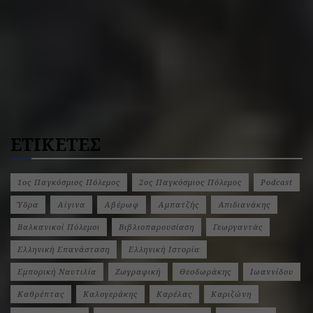
ΕΤΙΚΕΤΕΣ
1ος Παγκόσμιος Πόλεμος
2ος Παγκόσμιος Πόλεμος
Podcast
Ύδρα
Αίγινα
Αβέρωφ
Αμπατζής
Απιδιανάκης
Βαλκανικοί Πόλεμοι
Βιβλιοπαρουσίαση
Γεωργαντάς
Ελληνική Επανάσταση
Ελληνική Ιστορία
Εμπορική Ναυτιλία
Ζωγραφική
Θεοδωράκης
Ιωαννίδου
Καθρέπτας
Καλογεράκης
Καρέλας
Καριζώνη