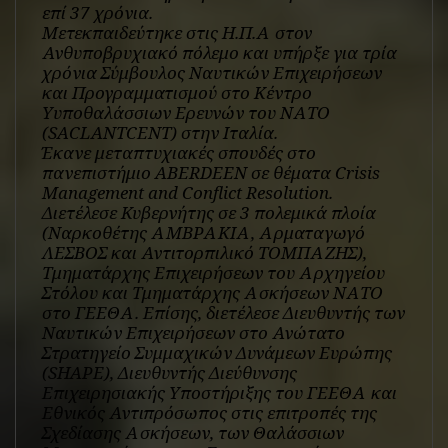
επί 37 χρόνια.
Μετεκπαιδεύτηκε στις Η.Π.Α στον
Ανθυποβρυχιακό πόλεμο και υπήρξε για τρία
χρόνια Σύμβουλος Ναυτικών Επιχειρήσεων
και Προγραμματισμού στο Κέντρο
Yυποθαλάσσιων Ερευνών του ΝΑΤΟ
(SACLANTCENT) στην Ιταλία.
Έκανε μεταπτυχιακές σπουδές στο
πανεπιστήμιο ABERDEEN σε θέματα Crisis
Management and Conflict Resolution.
Διετέλεσε Κυβερνήτης σε 3 πολεμικά πλοία
(Ναρκοθέτης ΑΜΒΡΑΚΙΑ, Αρματαγωγό
ΛΕΣΒΟΣ και Αντιτορπιλικό ΤΟΜΠΑΖΗΣ),
Τμηματάρχης Επιχειρήσεων του Αρχηγείου
Στόλου και Τμηματάρχης Ασκήσεων ΝΑΤΟ
στο ΓΕΕΘΑ. Επίσης, διετέλεσε Διευθυντής των
Ναυτικών Επιχειρήσεων στο Ανώτατο
Στρατηγείο Συμμαχικών Δυνάμεων Ευρώπης
(SHAPE), Διευθυντής Διεύθυνσης
Επιχειρησιακής Υποστήριξης του ΓΕΕΘΑ και
Εθνικός Αντιπρόσωπος στις επιτροπές της
Σχεδίασης Ασκήσεων, των Θαλάσσιων