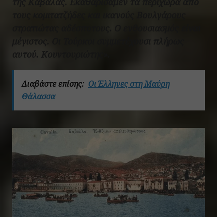
της Καβάλας. Εκαθαρίσαμεν τα περίχωρα από
τους κομιτατζήδες και ικανούς Βουλγάρους
στρατιώτας αδέσποτους. Ο ενθουσιασμός είναι
μέγιστος. Οι Τούρκοι συμμετέχουσι πλήρως
αυτού. Κουντουριώτης
».
Διαβάστε επίσης:
Οι Έλληνες στη Μαύρη
Θάλασσα