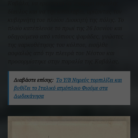
Καβάλα, να ερευνήσει αν υπάρχει ασφαλής
δίαυλος και να την καταλάβει, ορίζοντας τον
κυβερνήτη του πλοίου Διοικητή της πόλης. Το
πλοίο κατέπλευσε το πρωί της 26 Ιουνίου και
οδηγούμενο από ντόπιους ψαράδες, γνώστες
της ναρκοθέτησης του κόλπου, εισήλθε
ασφαλώς από την πλευρά του Νέστου και
προσορμίστηκε στην παραλία της Καβάλας.
Διαβάστε επίσης:
Το Υ/Β Νηρεύς τορπιλίζει και
βυθίζει το Ιταλικό ατμόπλοιο Φιούμε στα
Δωδεκάνησα