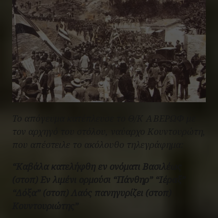
Το απόγευμα κατέπλευσε το Θ/Κ ΑΒΕΡΩΦ με
τον αρχηγό του στόλου, ναύαρχο Κουντουρώτη,
που απέστειλε το ακόλουθο τηλεγράφημα:
“Καβάλα κατελήφθη εν ονόματι Βασιλέως
(στοπ) Εν λιμένι ορμούσι “Πάνθηρ” “Ιέραξ”
“Δόξα” (στοπ) Λαός πανηγυρίζει (στοπ)
Κουντουριώτης”