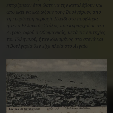
επιχείρησαν έτσι ώστε να την καταλάβουν και
από εκεί να εκδιώξουν τους Βουλγάρους από
την ευρύτερη περιοχή. Κλειδί στο πρόβλημα
ήταν ο Ελληνικός Στόλος που κυριαρχούσε στο
Αιγαίο, αφού ο Οθωμανικός, μετά τις επιτυχίες
του Ελληνικού, ήταν κλεισμένος στα στενά και
η Βουλγαρία δεν είχε πλοία στο Αιγαίο.