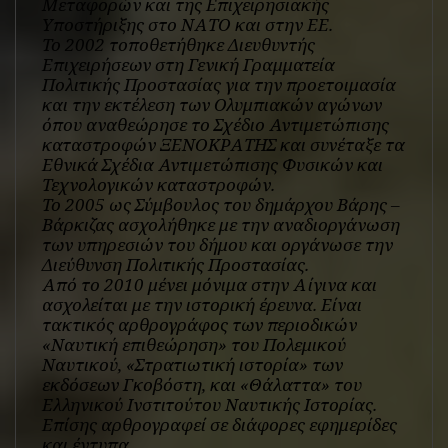
Μεταφορών και της Επιχειρησιακής
Υποστήριξης στο ΝΑΤΟ και στην ΕΕ.
Το 2002 τοποθετήθηκε Διευθυντής
Επιχειρήσεων στη Γενική Γραμματεία
Πολιτικής Προστασίας για την προετοιμασία
και την εκτέλεση των Ολυμπιακών αγώνων
όπου αναθεώρησε το Σχέδιο Αντιμετώπισης
καταστροφών ΞΕΝΟΚΡΑΤΗΣ και συνέταξε τα
Εθνικά Σχέδια Αντιμετώπισης Φυσικών και
Τεχνολογικών καταστροφών.
Το 2005 ως Σύμβουλος του δημάρχου Βάρης –
Βάρκιζας ασχολήθηκε με την αναδιοργάνωση
των υπηρεσιών του δήμου και οργάνωσε την
Διεύθυνση Πολιτικής Προστασίας.
Από το 2010 μένει μόνιμα στην Αίγινα και
ασχολείται με την ιστορική έρευνα. Είναι
τακτικός αρθρογράφος των περιοδικών
«Ναυτική επιθεώρηση» του Πολεμικού
Ναυτικού, «Στρατιωτική ιστορία» των
εκδόσεων Γκοβόστη, και «Θάλαττα» του
Ελληνικού Ινστιτούτου Ναυτικής Ιστορίας.
Επίσης αρθρογραφεί σε διάφορες εφημερίδες
και έντυπα.