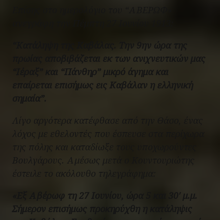
Επίσης στο ημερολόγιο του “ΑΒΕΡΩΦ»
ανεγράφη την Πέμπτη 27 Ιουνίου 1913:
“Κατάληψη της Καβάλας. Την 9ην ώρα της
πρωίας αποβιβάζεται εκ των ανιχνευτικών μας
“Ιέραξ” και “Πάνθηρ” μικρό άγημα και
επαίρεται επισήμως εις Καβάλαν η ελληνική
σημαία”.
Λίγο αργότερα κατέφθασε από την Θάσο, ένας
λόχος με εθελοντές που έσπευσε στα περίχωρα
της πόλης και καταδίωξε τους υποχωρούντες
Βουλγάρους. Αμέσως μετά ο Κουντουριώτης
έστειλε το ακόλουθο τηλεγράφημα:
«
Εξ Αβέρωφ τη 27 Ιουνίου, ώρα 5 και 30′ μ.μ.
Σήμερον επισήμως προκηρύχθη η κατάληψις