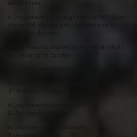
kavalas.html
https://www.kavalapost.gr/kinonia/260378/san-
simera-108-chronia-prin-i-apeleytherosi-tis-
kavalas-to-chroniko/
https://www.kavalapress.gr/26-iouniou-1913-i-
apeleftherosi-tis-kavalas/
https://www.stoxos.gr/2016/06/oi-27-1913.html
https://www.wikiwand.com/el/
Α΄_Βαλκανικός_Πόλεμος
https://www.wikiwand.com/el/
Β΄_Βαλκανικός_Πόλεμος
https://www.wikiwand.com/el/
Βαλκανικοί_Πόλεμοι