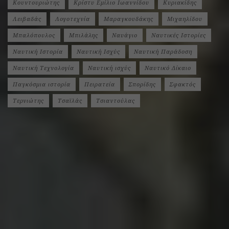
Κουντουριώτης
Κρίστυ Εμίλιο Ιωαννίδου
Κυριακίδης
Λειβαδάς
Λογοτεχνία
Μαραγκουδάκης
Μιχαηλίδου
Μπαλόπουλος
Μπιλάλης
Ναυάγιο
Ναυτικές Ιστορίες
Ναυτική Ιστορία
Ναυτική Ισχύς
Ναυτική Παράδοση
Ναυτική Τεχνολογία
Ναυτική ισχύς
Ναυτικό Δίκαιο
Παγκόσμια ιστορία
Πειρατεία
Σπορίδης
Σφακτός
Τερνιώτης
Τσαϊλάς
Τσιαντούλας