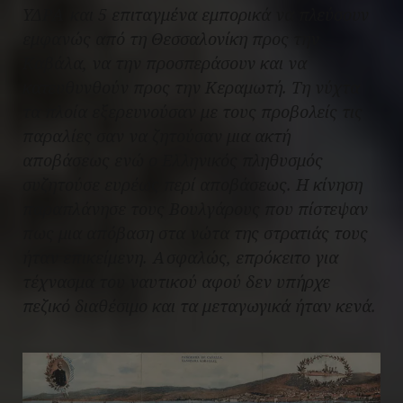
ΥΔΡΑ και 5 επιταγμένα εμπορικά να πλεύσουν
εμφανώς από τη Θεσσαλονίκη προς την
Καβάλα, να την προσπεράσουν και να
κατευθυνθούν προς την Κεραμωτή. Τη νύχτα
τα πλοία εξερευνούσαν με τους προβολείς τις
παραλίες σαν να ζητούσαν μια ακτή
αποβάσεως ενώ ο Ελληνικός πληθυσμός
συζητούσε ευρέως περί αποβάσεως. Η κίνηση
παραπλάνησε τους Βουλγάρους που πίστεψαν
πως μια απόβαση στα νώτα της στρατιάς τους
ήταν επικείμενη. Ασφαλώς, επρόκειτο για
τέχνασμα του ναυτικού αφού δεν υπήρχε
πεζικό διαθέσιμο και τα μεταγωγικά ήταν κενά.