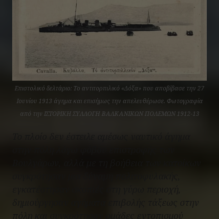
Επιστολικό δελτάριο: Το αντιτορπιλικό «Δόξα» που αποβίβασε την 27
Ιουνίου 1913 άγημα και επισήμως την απελευθέρωσε. Φωτογραφία
από την ΙΣΤΟΡΙΚΗ ΣΥΛΛΟΓΗ ΒΑΛΚΑΝΙΚΩΝ ΠΟΛΕΜΩΝ 1912-13
Το πλοίο δεν έστειλε αμέσως ναυτικό άγημα
στην πόλη λόγω φόβου επιστροφής των
Βουλγάρων, αλλά με τη βοήθεια των κατοίκων
συγκρότησαν μια δύναμη πολιτοφυλακής,
εγκατέστησαν σκοπιές στη γύρω περιοχή,
δημιούργησαν αγήματα επιβολής τάξεως στην
πόλη και συγκρότησαν ομάδες εντοπισμού