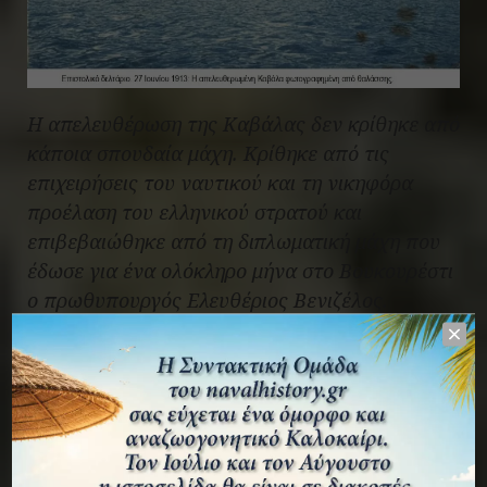
Η απελευθέρωση της Καβάλας δεν κρίθηκε από
κάποια σπουδαία μάχη. Κρίθηκε από τις
επιχειρήσεις του ναυτικού και τη νικηφόρα
προέλαση του ελληνικού στρατού και
επιβεβαιώθηκε από τη διπλωματική μάχη που
έδωσε για ένα ολόκληρο μήνα στο Βουκουρέστι
ο πρωθυπουργός Ελευθέριος Βενιζέλος.
Πηγές-Βιβλιογραφία
Γέροντας Π.,
Μεθ’ορμής ακαθέκτου
, Επίτομη
Ιστορία ΠΝ 1821-1945, Υπηρεσία Ιστορίας
Ναυτικού, G;erintaw P,