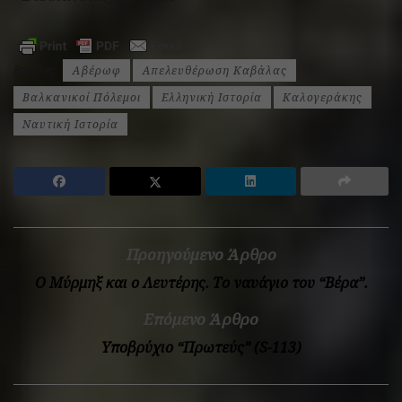
Ετικέτες:
Αβέρωφ
Απελευθέρωση Καβάλας
Βαλκανικοί Πόλεμοι
Ελληνική Ιστορία
Καλογεράκης
Ναυτική Ιστορία
Προηγούμενο Άρθρο
Ο Μύρμηξ και ο Λευτέρης. Το ναυάγιο του “Βέρα”.
Επόμενο Άρθρο
Υποβρύχιο “Πρωτεύς” (S-113)