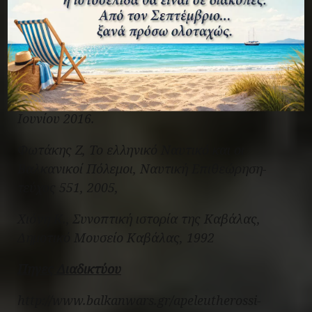
ΔΙΕΥΘΥΝΣΗ ΙΣΤΟΡΙΑΣ ΣΤΡΑΤΟΥ,
ΒΑΛΚΑΝΙΚΟΙ ΠΟΛΕΜΟΙ (1912-1913), ΓΕΣ,
2012
Παπακοσμάς Κ.,
Το Αντιτορπιλικό ΔΟΞΑ
φτάνει στη Καβάλα,
εφημερίδα Στόχος, 27
Ιουνίου 2016.
Φωτάκης Ζ,
Το ελληνικό Ναυτικό και οι
Βαλκανικοί Πόλεμοι
, Ναυτική Επιθεώρηση-
τεύχος 551, 2005,
Χιόνη Κ.,
Συνοπτική ιστορία της Καβάλας
,
Δημοτικό Μουσείο Καβάλας, 1992
Πηγες Διαδικτύου
http://www.balkanwars.gr/apeleutherossi-