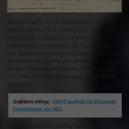
Με την έναρξη του Β’ Βαλκανικού πολέμου,
στις 16 Ιουνίου 1913, ο Στόλος μας ήταν στην
περιοχή της Ασπροβάλτας και υποστήριζε τις
στρατιωτικές επιχειρήσεις της 7ης Μεραρχίας
που δρούσε στη περιοχή των Σερρών. Μετά την
προέλαση του στρατού μας ανατολικά, ο στόλος
μετακινήθηκε και κατέπλευσε στις 22 Ιουνίου
στη Θάσο εν αναμονή ανάληψης της επόμενης
αποστολής.
Διαβάστε επίσης:
SWOT analysis της Ελληνικής
Επανάστασης του 1821
Στις 23 Ιουνίου1913, διετάχθησαν το Θωρηκτό