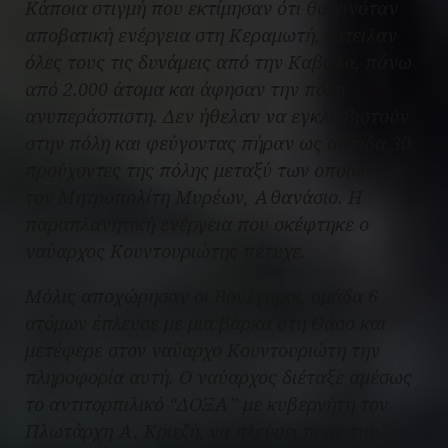
Κάποια στιγμή που εκτίμησαν ότι θα γινόταν
αποβατική ενέργεια στη Κεραμωτή, έστειλαν
όλες τους τις δυνάμεις από την Καβάλα, πάνω
από 2.000 άτομα και άφησαν την πόλη
ανυπεράσπιστη. Δεν ήθελαν να εγκλωβιστούν
στην πόλη και φεύγοντας πήραν ως ασπίδα 30
προύχοντες της πόλης μεταξύ των οποίων και
τον Μητροπολίτη Μυρέων, Αθανάσιο. Η
παραπλανητική ενέργεια που σκέφτηκε ο
ναύαρχος Κουντουριώτης πέτυχε.
Μόλις αποχώρησαν οι Βούλγαροι, ομάδα 6
ατόμων έπλευσε με μια βάρκα στη Θάσο και
μετέφερε στον ναύαρχο Κουντουριώτη την
πληροφορία αυτή. Ο ναύαρχος διέταξε αμέσως
το αντιτορπιλικό “ΔΟΞΑ” με κυβερνήτη τον
Πλωτάρχη Α. Κριεζή, να πλεύσει προς την