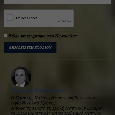
Θέλω να εγγραφώ στο Newsletter
Ηρακλής Καλογεράκης
Ο Ηρακλής Καλογεράκης γεννήθηκε στον
Άγιο Νικόλαο Κρήτης.
Αποφοίτησε από τη Σχολή Ναυτικών Δοκίμων
το 1972 και υπηρέτησε το Πολεμικό Ναυτικό