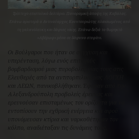
Τρίπτυχο επιστολικό δελτάριο. Πανοραμική άποψη της Καβάλας.
Επάνω αριστερά ο Αντιναύαρχος Κουντουριώτης πλαισιωμένος από
τη γαλανόλευκη και δάφνες νίκης. Επάνω δεξιά το θωρηκτό
«Αβέρωφ» μέσα σε δάφνινο στεφάνι.
Οι Βούλγαροι που ήταν σε σύγχυση και
υπερένταση, λόγω ενός επιτυχούς
βομβαρδισμού μιας πυροβολαρχίας τους στις
Ελευθερές από τα αντιτορπιλικά μας ΛΟΓΧΗ
και ΛΕΩΝ, πανικοβλήθηκαν. Έφεραν από την
Αλεξανδρούπολη προβολείς έρευνας και
ερευνούσαν επισταμένως τον ορίζοντα για να
εντοπίσουν την εχθρική ενέργεια και αφού
υπονόμευσαν κτίρια και ναρκοθέτησαν τον
κόλπο, αναδιέταξαν τις δυνάμεις τους.