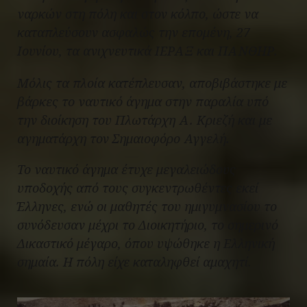
ναρκών στη πόλη και στον κόλπο, ώστε να
καταπλεύσουν ασφαλώς την επομένη, 27
Ιουνίου, τα ανιχνευτικά ΙΕΡΑΞ και ΠΑΝΘΗΡ.
Μόλις τα πλοία κατέπλευσαν, αποβιβάστηκε με
βάρκες το ναυτικό άγημα στην παραλία υπό
την διοίκηση του Πλωτάρχη Α. Κριεζή και με
αγηματάρχη τον Σημαιοφόρο Αγγελή.
Το ναυτικό άγημα έτυχε μεγαλειώδους
υποδοχής από τους συγκεντρωθέντες εκεί
Έλληνες, ενώ οι μαθητές του ημιγυμνασίου το
συνόδευσαν μέχρι το Διοικητήριο, το σημερινό
Δικαστικό μέγαρο, όπου υψώθηκε η Ελληνική
σημαία. Η πόλη είχε καταληφθεί αμαχητί.