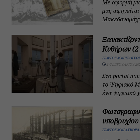
Με αφορμή μι
μας αφηγείται
Μακεδονομάχου
Ξανακτίζον
Κυθήρων (2 
ΓΙΏΡΓΟΣ ΜΑΣΤΡΟΓΕΩ
2 ΦΕΒΡΟΥΑΡΊΟΥ 20
Στο portal nav
το Ψηφιακό Μ
ένα ψηφιακό χ
Φωτογραφικ
υποβρυχίου 
ΓΙΏΡΓΟΣ ΜΑΡΑΓΚΟΥ