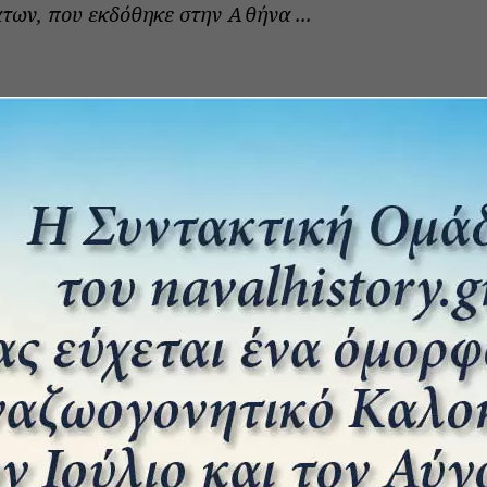
ων, που εκδόθηκε στην Αθήνα ...
λα του Κοτσηλήρη.
17 ΦΕΒΡΟΥΑΡΊΟΥ 2025
0
ου ακολουθεί προέρχεται από τη συλλογή εύθυμων
υ Ηλία Τσουκαλά από την σταδιοδρομία του στο
κό ...
μέσα
24 ΟΚΤΩΒΡΊΟΥ 2024
0
υ ακολουθεί προέρχεται από το βιβλίο του
δη "Ναυτικές Ιστορίες", μια συλλογή
ων, που εκδόθηκε στην Αθήνα ...