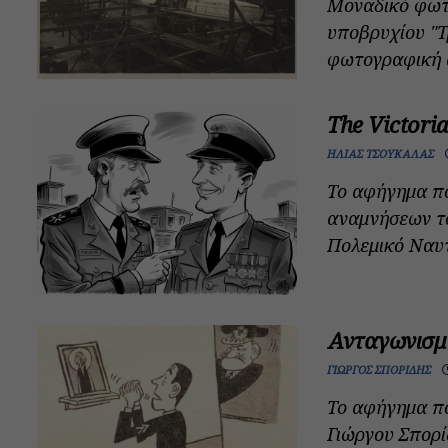
Μοναδικό φωτ
υποβρυχίου "Τ
φωτογραφική α
The Victori
ΗΛΊΑΣ ΤΣΟΥΚΑΛΆΣ
Το αφήγημα π
αναμνήσεων το
Πολεμικό Ναυτι
Ανταγωνισμ
ΓΙΏΡΓΟΣ ΣΠΟΡΊΔΗΣ
Το αφήγημα πο
Γιώργου Σπορί