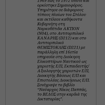
1969 έως το 1972 οπότε και
ορκίστηκε Σημαιοφόρος.
Υπηρέτησε σε διάφορους
τύπους πλοίων του Στόλου
και εκτέλεσε καθήκοντα
Κυβερνήτη στη
Ναρκοθέτιδα ΑΚΤΙΟΝ
(Ν04), στο Αντιτορπιλικό
ΚΑΝΑΡΗΣ (D212) και στο
Αντιτορπιλικό
ΘΕΜΙΣΤΟΚΛΗΣ (D221) με
παράλληλη επί 16ετία
υπηρεσία στη Διοίκηση
Ελικοπτέρων Ναυτικού ως
χειριστής Ε/Π, Εκπαιδευτής/
Αξιολογητής χειριστών Ε/Π,
Διοικητής Βάσεως Ε/Π και
Επιστολέας Διοικήσεως Ε/Π.
Συνέγραψε το βιβλίο
“Ναύαρχος Νίκος Παππάς,
το ΒΕΛΟΣ στην καρδιά της
Δικτατορίας”.