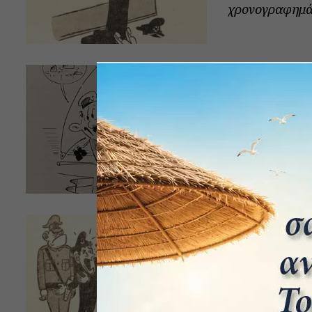
χρονογραφημάτ
H …νηθοπού
ΗΛΊΑΣ ΤΣΟΥΚΑΛΆΣ
Το αφήγημα π
αναμνήσεων το
Πολεμικό Ναυτι
Τα μεγάλα 
ΓΙΏΡΓΟΣ ΣΠΟΡΊΔΗΣ
Το αφήγημα πο
Γιώργου Σπορί
χρονογραφημάτ