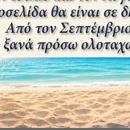
α του δόκιμου Αρλιώτη.
5 ΣΕΠΤΕΜΒΡΊΟΥ 2024
0
ου ακολουθεί προέρχεται από τη συλλογή εύθυμων
υ Ηλία Τσουκαλά από την σταδιοδρομία του στο
κό ...
ο δώρο
30 ΙΟΥΝΊΟΥ 2024
0
υ ακολουθεί προέρχεται από το βιβλίο του
δη "Ναυτικές Ιστορίες", μια συλλογή
ων, που εκδόθηκε στην Αθήνα ...