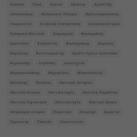
Podcast
Ύδρα
Αίγινα
Αβέρωφ
Αμπατζής
Απιδιανάκης
Βαλκανικοί Πόλεμοι
Βιβλιοπαρουσίαση
Γεωργαντάς
Ελληνική Επανάσταση
Ελληνική Ιστορία
Εμπορική Ναυτιλία
Ζωγραφική
Θεοδωράκης
Ιωαννίδου
Καθρέπτας
Καλογεράκης
Καρέλας
Καριζώνη
Κουντουριώτης
Κρίστυ Εμίλιο Ιωαννίδου
Κυριακίδης
Λειβαδάς
Λογοτεχνία
Μαραγκουδάκης
Μιχαηλίδου
Μπαλόπουλος
Μπιλάλης
Ναυάγιο
Ναυτικές Ιστορίες
Ναυτική Ιστορία
Ναυτική Ισχύς
Ναυτική Παράδοση
Ναυτική Τεχνολογία
Ναυτική ισχύς
Ναυτικό Δίκαιο
Παγκόσμια ιστορία
Πειρατεία
Σπορίδης
Σφακτός
Τερνιώτης
Τσαϊλάς
Τσιαντούλας