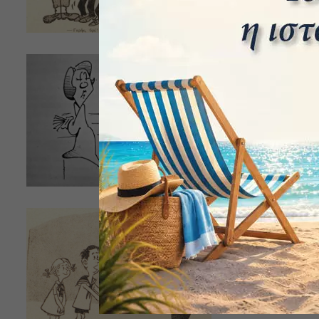
Τα παθήματ
ΗΛΊΑΣ ΤΣΟΥΚΑΛΆΣ
Το αφήγημα π
αναμνήσεων το
Πολεμικό Ναυτι
Το τελευταί
ΓΙΏΡΓΟΣ ΣΠΟΡΊΔΗΣ
Το αφήγημα πο
Γιώργου Σπορί
χρονογραφημάτ