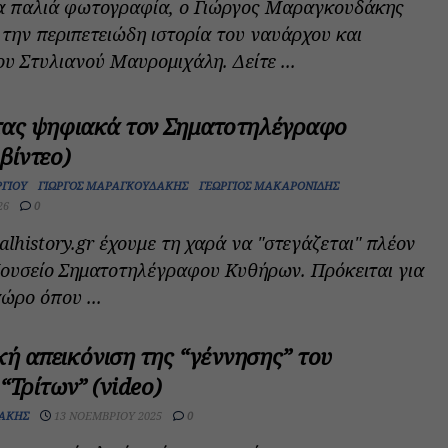
α παλιά φωτογραφία, ο Γιώργος Μαραγκουδάκης
 την περιπετειώδη ιστορία του ναυάρχου και
 Στυλιανού Μαυρομιχάλη. Δείτε ...
τας ψηφιακά τον Σηματοτηλέγραφο
βίντεο)
ΡΓΊΟΥ
ΓΙΏΡΓΟΣ ΜΑΡΑΓΚΟΥΔΆΚΗΣ
ΓΕΏΡΓΙΟΣ ΜΑΚΑΡΟΝΊΔΗΣ
26
0
alhistory.gr έχουμε τη χαρά να "στεγάζεται" πλέον
ουσείο Σηματοτηλέγραφου Κυθήρων. Πρόκειται για
ώρο όπου ...
ή απεικόνιση της “γέννησης” του
“Τρίτων” (video)
ΔΆΚΗΣ
13 ΝΟΕΜΒΡΊΟΥ 2025
0