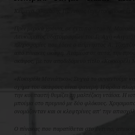
Κείμενο :
Θανάσης Γιαννίκος (πρωτοδημοσιεύτη
Πρίν μερικά χρόνια, σε έντυπο
του Ν. Μουσείο
(1)
Λευκώματος υδατογραφιών του Γ. Αχή «Αιγαιοπ
πληροφορίες που έδινε ο αείμνηστος Α. Τζαμτζής
από πίνακες σκάφη. Ανάμεσα σε αυτά, την προ
σκάφος, με τον αποδιδόμενο τίτλο «Κοκκορέλι 
«Κοκορέλι Μανιάτικο»: Συχνά το συναντούμε κα
σχήμα του σκάφους είναι φανερή. Η όρθια πλώρ
την κουπαστή θυμίζει τη μαλτέζικη ντάϊσα. Η ισ
μπούμα στο πρυμνιό με δύο φλόκους. Χρησιμοπο
ονομάζονταν και οι κλεφτρίνες απ’ την απασχόλ
Ο πίνακας που παρατίθεται στο έντυπο, απεικον