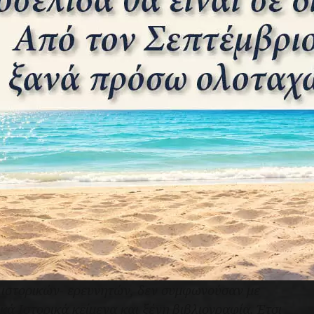
 και οφείλω να σεβαστώ ό,τι έχει γραφεί μέχρι
 ιστορικών- ερευνητών, δεν συμφωνούσαν με
κά Ιστορικά κείμενα και ξένη βιβλιογραφία. Έτσι