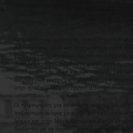
αποφάσισα να ξεκινήσω μία δική μου έρευνα, γι
αναζητώντας όχι τόσο ένα γρήγορο αποσαφηνιστ
αναζήτησης.
Ως ερασιτέχνης ερευνητής, η αναζήτηση μου βασ
βιβλιογραφία, αλλά και στην «εύκολη» λύση των
χαρακτηρισμός «εύκολη» αφορά απλά θέματα, για
όρου-λέξης, τις περισσότερες φορές αυτή πρέπ
αποτελεσμάτων, αλλά και των παραλλαγών του 
διαφορετικά γραμμένη, ανορθόγραφη ή ακόμα κα
στην πράξη, η λέξη θα πρέπει αλιευθεί…
Οι πληροφορίες για το σκάφος «κοκορέλι», στη
παλαιότερο σκάφος με κυρτά και τα δύο ποδοστ
Ικαρία και στην Μάνη. Στράφηκα λοιπόν στην α
διαδίκτυο, με τα εμφανή αρχικά αποτελέσματα