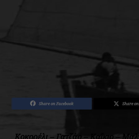
Share on Facebook
Share on
Κοκορέλι – Γατζάο – Καΐκιο – Μαλ