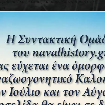
τοψάθι με δύο φλόκους και ασυνήθιστο-παράξενο
μο.