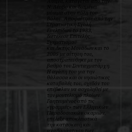
Αθήνα, κατάγεται από την
Ν. Λέσβο και διαμένει
μόνιμα στην πόλη του
Βόλου. Αποφοίτησε από την
Στρατιωτική Σχολή
Ευελπίδων το 1983,
διετέλεσε Επιτελής
Σχηματισμού
και Δκτής Μονάδων και το
2005 με αίτηση του,
αποστρατεύθηκε με τον
βαθμό του Συνταγματάρχη.
Η αγάπη του για την
θάλασσα και οι νησιώτικες
καταβολές του, σχεδόν του
επέβαλαν να ασχοληθεί με
τον μοντελισμό πλοίων.
Γοητευμένος από τις
«γραμμές» των Ελληνικών
Παραδοσιακών σκαριών,
επέλεξε αποκλειστικά
την κατασκευή και
αναπαράσταση των