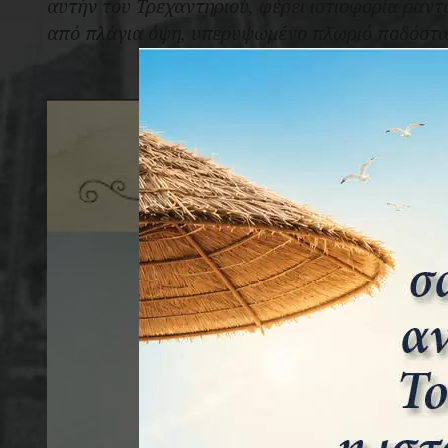
αυτήν του Τρεχαντηριού, φέρει ιστιοφορία ραν
από πλάγια όψη, υπερυψωμένο πλωριό ποδόστα