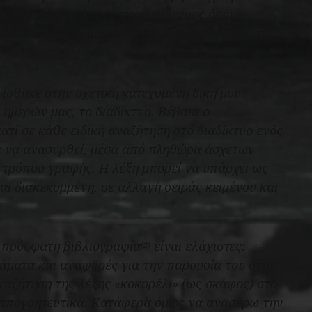
α κάθε ένα από τους περιεχόμενους όρους,
ικό αποτέλεσμα, αλλά την έξαψη της ίδιας της
ίσθηκε στην σχετική κατεχόμενη δική μου
 ημερών μας, το διαδίκτυο. Βέβαια ο
τί σε κάθε ειδική αναζήτηση στο διαδίκτυο ενός
ει να ανασυρθεί, μέσα από πληθώρα άσχετων
τρόπου γραφής. Η λέξη μπορεί να υπάρχει ως
ι διακεκομμένη, σε αλλαγή σειράς κειμένου και
ν πρόσφατη βιβλιογραφία
είναι ελάχιστες:
(2)
άματα και αναφορές για την παρουσία του στην
ναζήτηση της λέξης «κοκορέλι» (ως σκάφος) στο
, απογοητευτικά. Κατάφερα όμως να ανασύρω την