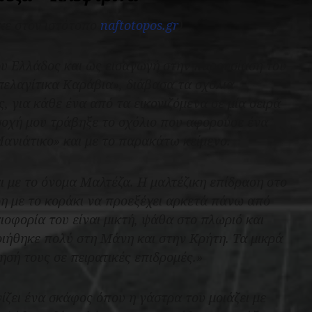
κε στον ιστότοπο
naftotopos.gr
)
υ Ελλάδος και ως εισαγωγή στην παρουσίαση του
ελαγίτικα Καράβια», διάβασα τα σχόλια-
, για κάθε ένα από τα εικονιζόμενα σε μία σειρά
σοχή μου τράβηξε το σχόλιο που αφορούσε ένα
Μανιάτικο» και με το παρακάτω κείμενο.
ι με το όνομα Μαλτέζα. Η μαλτέζικη επίδραση στο
η με το κοράκι να προεξέχει αρκετά πάνω από
τιοφορία του είναι μικτή, ψάθα στο πλωριό και
ιήθηκε πολύ στη Μάνη και στην Κρήτη. Τα μικρά
ησή τους σε πειρατικές επιδρομές.»
ίζει ένα σκάφος όπου η γάστρα του μοιάζει με