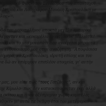
 «Κιμωλιακό Φως», του Συνδέσμου των απανταχού
υ Ιατρού και Λαογράφου Μανόλη Χριστουλάκη με
ώλου»
.
(3)
οδο του μεσοπολέμου αποκτά μεγάλο εμπορικό
έγονταν και «κοκορέλια (γαντζάοι)»! Μάλιστα.!
οι») και το νέο μονοπάτι που ανοίγεται μπροστά
ι τον ενθουσιασμό μου στην αναζήτηση. Αποφάσισα
ήμερα, κο Χριστουλάκη, ιδρυτή επίσης και του
 δώ αν υπάρχουν επιπλέον στοιχεία, γι’ αυτήν
μας, μου είπε πως “
τους
Γατζάους”, αν και
την Κίμωλο- πως δεν κατασκευάζονταν εκεί αλλά
να σκίτσο και ήσαν οξύπρυμνα χωρίς καμπύλες …
άθηκε» γι’ αυτά τα σκάφη-έτσι του μετέφεραν