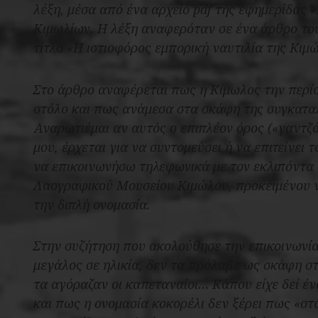
λέξη, μέσα από ένα αρχείο pdf της εφημερίδας
Κιμωλίων. Η λέξη αναφερόταν σε ένα άρθρο το
τίτλο «Η ιστιοφόρος εμπορική ναυτιλία της Κιμ
Στο άρθρο αναφέρεται πως η Κίμωλος την περί
στόλο και πως ανάμεσα στα σκάφη της συγκαταλ
Αναρωτιέμαι αν αυτός ο επιπλέον όρος («γαντζά
μου, έρχεται για να συντομεύσει ή να επιτείνε
να επικοινωνήσω τηλεφωνικά με τον εκλιπόντα σ
Λαογραφικού Μουσείου Κιμώλου, προκειμένου να
την διπλή ονομασία.
Στην συζήτηση που ακολούθησε την επικοινωνία 
μεγάλος σε ηλικία, δεν τα πρόλαβε ως σκάφη σ
τα αγόραζαν οι καπεταναίοι… Κάπου είχε δεί έ
και πως η ονομασία κοκορέλι δεν ξέρει πως «στ