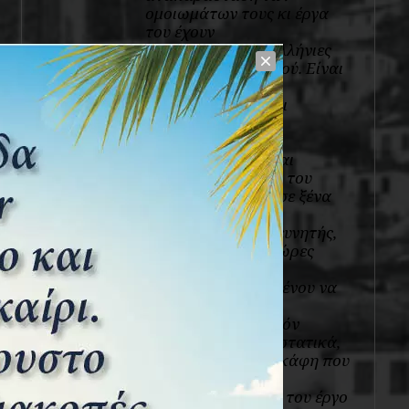
ομοιωμάτων τους κι έργα
του έχουν
βραβευθεί σε πανελλήνιες
εκθέσεις μοντελισμού. Είναι
μέλος του Ν.Μ.Ε.,
συνδιαχειριστής και
αρθρογράφος της
ιστοσελίδας
3w.naftotopos.gr και
άρθρα και μοντέλα του
έχουν δημοσιευθεί σε ξένα
περιοδικά.
Ως ερασιτέχνης ερευνητής,
αφιερώνει πολλές ώρες
στην συγκέντρωση
στοιχείων, προκειμένου να
τεκμηριώσει και ν'
αποδώσει το δυνατόν
περισσότερο παραστατικά,
τα παραδοσιακά σκάφη που
χάθηκαν στον
χρόνο. Προσωπικό του έργο