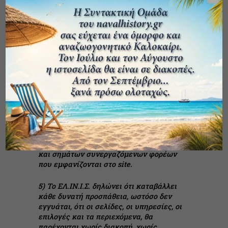
αναγράφονται στη σχετική ένδειξη του
site).
3) Απαγορεύεται αυστηρά η αποθήκευση,
αναπαραγωγή, αναδημοσίευση, μετάδοση
ή διανομή οποιοδήποτε τμήματος του
περιεχομένου του site για εμπορικούς
σκοπούς ή για οποιαδήποτε άλλη χρήση
που δεν εμπίπτει στην παράγραφο 2.
4) Απαγορεύεται αυστηρά η αποθήκευση,
αναπαραγωγή, αναδημοσίευση, μετάδοση
ή διανομή κατατεθειμένων σημάτων ή
σημάτων υπηρεσιών του ΕΛ.ΙΝ.Ι.Σ., καθώς
και σημάτων συνεργαζόμενων φορέων
που εμφανίζονται στο site.
5) Το ΕΛ.ΙΝ.Ι.Σ. δηλώνει ότι καταβάλλει
κάθε δυνατή προσπάθεια, ωστόσο δεν
εγγυάται, ότι οι σελίδες, οι υπηρεσίες, οι
επιλογές και τα περιεχόμενα, θα
παρέχονται χωρίς διακοπή, χωρίς