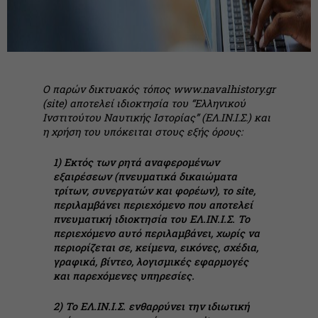
Ο παρών δικτυακός τόπος www.navalhistory.gr
(site) αποτελεί ιδιοκτησία του “Eλληνικού
Ινστιτούτου Ναυτικής Ιστορίας” (ΕΛ.ΙΝ.Ι.Σ.) και
η χρήση του υπόκειται στους εξής όρους:
1) Εκτός των ρητά αναφερομένων
εξαιρέσεων (πνευματικά δικαιώματα
τρίτων, συνεργατών και φορέων), το site,
περιλαμβάνει περιεχόμενο που αποτελεί
πνευματική ιδιοκτησία του ΕΛ.ΙΝ.Ι.Σ. Το
περιεχόμενο αυτό περιλαμβάνει, χωρίς να
περιορίζεται σε, κείμενα, εικόνες, σχέδια,
γραφικά, βίντεο, λογισμικές εφαρμογές
και παρεχόμενες υπηρεσίες.
2) Το ΕΛ.ΙΝ.Ι.Σ. ενθαρρύνει την ιδιωτική