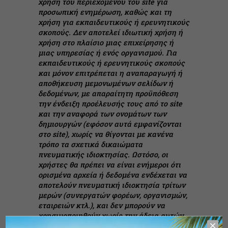
χρήση του περιεχομένου του site για
προσωπική ενημέρωση, καθώς και τη
χρήση για εκπαιδευτικούς ή ερευνητικούς
σκοπούς. Δεν αποτελεί ιδιωτική χρήση ή
χρήση στο πλαίσιο μιας επιχείρησης ή
μιας υπηρεσίας ή ενός οργανισμού. Για
εκπαιδευτικούς ή ερευνητικούς σκοπούς
και μόνον επιτρέπεται η αναπαραγωγή ή
αποθήκευση μεμονωμένων σελίδων ή
δεδομένων, με απαραίτητη προϋπόθεση
την ένδειξη προέλευσής τους από το site
και την αναφορά των ονομάτων των
δημιουργών (εφόσον αυτά εμφανίζονται
στο site), χωρίς να θίγονται με κανένα
τρόπο τα σχετικά δικαιώματα
πνευματικής ιδιοκτησίας. Ωστόσο, οι
χρήστες θα πρέπει να είναι ενήμεροι ότι
ορισμένα αρχεία ή δεδομένα ενδέχεται να
αποτελούν πνευματική ιδιοκτησία τρίτων
μερών (συνεργατών φορέων, οργανισμών,
εταιρειών κτλ.), και δεν μπορούν να
χρησιμοποιηθούν χωρίς την άδεια αυτών
των τρίτων μερών (που ενδέχεται να