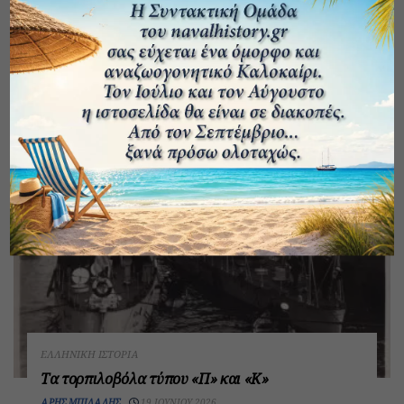
Αποτροπής. Η κρίση της Σάμου (1828), η
επιχείρηση στο Καρά Μπαμπά και η στρατηγική
του σκέψη.
ΗΡΑΚΛΉΣ ΚΑΛΟΓΕΡΆΚΗΣ
26 ΙΟΥΝΊΟΥ 2026
ΕΛΛΗΝΙΚΉ ΙΣΤΟΡΊΑ
Τα τορπιλοβόλα τύπου «Π» και «Κ»
ΆΡΗΣ ΜΠΙΛΆΛΗΣ
19 ΙΟΥΝΊΟΥ 2026