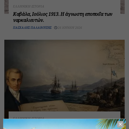
ΕΛΛΗΝΙΚΉ ΙΣΤΟΡΊΑ
Καβάλα, Ιούλιος 1913. Η άγνωστη εποποιΐα των
ναρκαλιευτών.
ΠΑΣΧΆΛΗΣ ΠΑΛΑΒΟΎΖΗΣ
26 ΙΟΥΝΊΟΥ 2026
ΕΛΛΗΝΙΚΉ ΙΣΤΟΡΊΑ
Ιωάννης Καποδίστριας και η Στρατηγική της