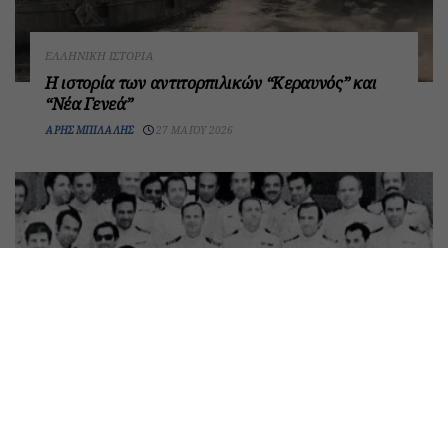
ΕΛΛΗΝΙΚΉ ΙΣΤΟΡΊΑ
Η ιστορία των αντιτορπιλικών “Κεραυνός” και
“Νέα Γενεά”
ΆΡΗΣ ΜΠΙΛΆΛΗΣ
27 ΜΑΪ́ΟΥ 2026
ΕΛΛΗΝΙΚΉ ΙΣΤΟΡΊΑ