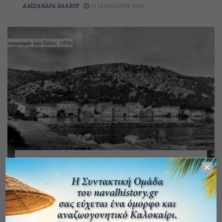
ΑΛΕΞΆΝΔΡΑ ΒΛΆΧΟΥ
23 ΙΑΝΟΥΑΡΊΟΥ 2026
ΛΟΓΟΤΕΧΝΊΑ
Tα Χριστούγεννα της κυρα Μαρίς
ΑΛΕΞΆΝΔΡΑ ΒΛΆΧΟΥ
26 ΔΕΚΕΜΒΡΊΟΥ 2025