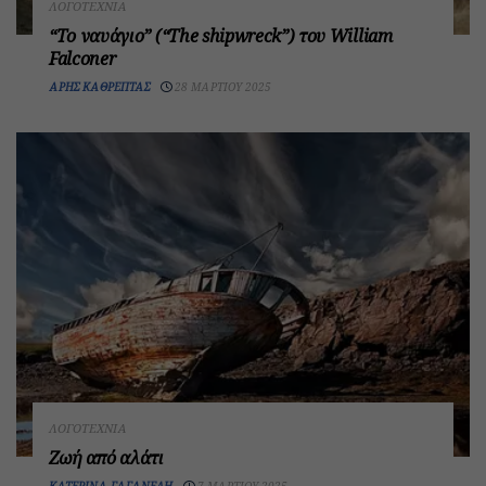
ΛΟΓΟΤΕΧΝΊΑ
“Το ναυάγιο” (“The shipwreck”) του William
Falconer
ΆΡΗΣ ΚΑΘΡΈΠΤΑΣ
28 ΜΑΡΤΊΟΥ 2025
ΛΟΓΟΤΕΧΝΊΑ
Ζωή από αλάτι
ΚΑΤΕΡΊΝΑ ΓΑΓΑΝΈΛΗ
7 ΜΑΡΤΊΟΥ 2025