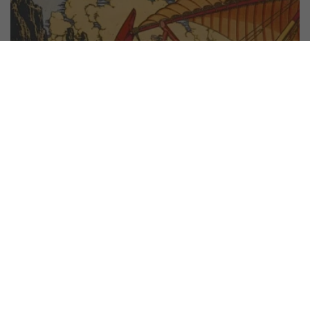
ΛΟΓΟΤΕΧΝΊΑ
Το εμπόριο μακρινών αποστάσεων στην Ανατολή:
Σεβάχ ο Θαλασσινός, μια αραβική εκδοχή της
Οδύσσειας
ΚΑΤΕΡΊΝΑ ΚΑΡΙΖΏΝΗ
26 ΣΕΠΤΕΜΒΡΊΟΥ 2024