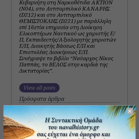
Κυβερνήτη στη Ναρκοθέτιδα ΑΚΤΙΟΝ
(Ν04), στο Αντιτορπιλικό ΚΑΝΑΡΗΣ
(D212) και στο Αντιτορπιλικό
ΘΕΜΙΣΤΟΚΛΗΣ (D221) με παράλληλη
επί 16ετία υπηρεσία στη Διοίκηση
Ελικοπτέρων Ναυτικού ως χειριστής Ε/
Π, Εκπαιδευτής/Αξιολογητής χειριστών
Ε/Π, Διοικητής Βάσεως Ε/Π και
Επιστολέας Διοικήσεως Ε/Π.
Συνέγραψε το βιβλίο “Ναύαρχος Νίκος
Παππάς, το ΒΕΛΟΣ στην καρδιά της
Δικτατορίας”.
View all posts
Πρόσφατα άρθρα
Αντιτορπιλικό “Λέων” και μότορσιπ
“Στρατονίκη”
Παλιόκαιρος… Μια αληθινή ιστορία.
Το Κίνημα του Ναυτικού κατά της
Απριλιανής Δικτατορίας. Ομιλία του ναυάρχου