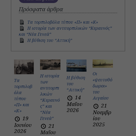
Πρόσφατα άρθρα
Τα τορπιλοβόλα τύπου «Π» και «Κ»
Η ιστορία των αντιτορπιλικών “Κεραυνός”
και “Νέα Γενεά”
H βύθιση του “Αττική”
Οι
Η ιστορία
H βύθιση
«ψευτοθό
Τα
των
του
δωροι»
τορπιλοβ
αντιτορπι
“Αττική”
του
όλα
λικών
14
Αιγαίου
τύπου
“Κεραυνό
Μαΐου
«Π» και
21
ς” και
2026
«Κ»
Νοεμβρ
“Νέα
ίου
19
Γενεά”
2025
Ιουνίου
21
2026
Μαΐου