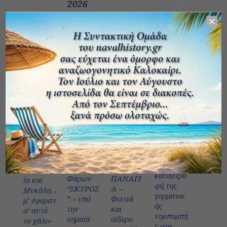
2026
Η
Το Πλοίο
Μ/S
«Σφακτηρ
καταστρο
Φάρων
ΠΑΝΑΓΙ
ία και
φή της
“ΣΚΥΡΟΣ
Α –
Μυκάλη…
γερμανικ
” – υπό
Φωτιά
μ’ έφεραν
ής
την
και
σ’ αυτό
νηοπομπή
σημαία
σίδερο
το χάλι»
ς στο