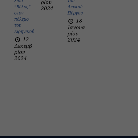
λικό
του
ρίου
“Βέλος”
Λευκού
2024
στον
Πύργου
πόλεμο
18
του
Ιανουα
Ειρηνικού
ρίου
12
2024
Δεκεμβ
ρίου
2024