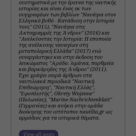
συστηματικά με την έρευνα της ναυτικής
ιστορίας και είναι ένας εκ των
συγγραφέων των βιβλίων "Ναυάγια στον
Ελληνικό βυθό - Κατάδυση στην Ιστορία
τους" (2015), "Ναυάγια στις
Ακτογραμμές της Άνδρου" (2016) και
"Ανελκύοντας την Ιστορία: Η εποποιία
της ανέλκυσης ναυαγίων στη
μεταπολεμική Ελλάδα" (2017) ενώ
συνεργάστηκε και στην έκδοση του
λευκώματος "Αρόδο: λιμάνια, πορθμεία
και βαρκάρηδες της Άνδρου" (2011).
Έχει γράψει σειρά άρθρων στα
ναυτιλιακά περιοδικά "Ναυτική
Επιθεώρηση", "Ναυτική Ελλάς",
"Εφοπλιστής", Okrety Wojenne"
(Πολωνίας), "Marine-Nachrichtenblatt"
(Γερμανίας) και ανήκει στην ομάδα
διοίκησης του ιστότοπου nautilia.gr ως
αρμόδιος για τα ιστορικά θέματα.
View all posts