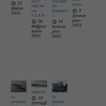
του Γ’
στη ράδα
22
Πήλιο
Ραϊχ και
του
Μαΐου
3
του
Περάματο
2025
Ιανουα
Ε.Λ.Α.Ν.
ς.
ρίου
28
31
2025
Φεβρου
Ιανουα
αρίου
ρίου
2025
2025
Solferino
Το
Το
19
αντιτορπι
ναυάγιο
Σεπτεμβ