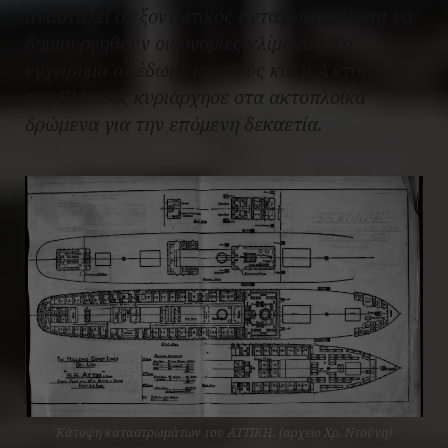
ανασταλεί ο εξοντωτικός ανταγωνισμός και να
δημιουργηθούν οικονομίες κλίμακος. To
εγχείρημα απέδωσε καρπούς και η Ακτοπλοΐα
της Ελλάδος κυριάρχησε στα ακτοπλοϊκά
δρώμενα για την επόμενη δεκαετία.
Κάτοψη καταστρωμάτων του ΑΤΤΙΚΗ. (αρχείο Χρ. Ντούνη)