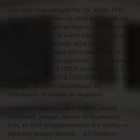
Λίγο πριν τα μεσάνυχτα της 5ης Μαΐου 1931
μια πυρκαγιά ξέσπασε σε αποθήκη υλικών του
ΑΤΤΙΚΗ ενώ βρισκόταν δεμένο στην Ηετωνεία
Ακτή του Πειραιά. Η φωτιά κατασβήστηκε με
την βοήθεια ρυμουλκών, αλλά λίγες ώρες
αργότερα εκδηλώθηκε νέα πυρκαγιά και τα
ρυμουλκά επέστρεψε ρίχνοντας τόνους νερού
με αποτέλεσμα το ΑΤΤΙΚΗ να λάβει κλίση. Το
ναυαγοσωστικό ΆΓΙΟΣ ΓΕΩΡΓΙΟΣ ανέλαβε να
αντλήσει τα ύδατα και κατάφερε να
επαναφέρει το σκάφος σε ισορροπία.
Το ΑΤΤΙΚΗ συνέχισε να ταξιδεύει τόσο σε
εσωτερικές γραμμές όσο και σε εξωτερικού.
Έτσι, το 1938 πραγματοποιούσε δυο ταξίδια το
μήνα στη γραμμή Πειραιάς – Αλεξάνδρεια –