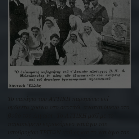
Το ναυάγιο του ΑΤΤΙΚΗ παραμένει επί
ογδόντα χρόνια στο σκοτάδι, αναπαυόμενο στο
βυθό του Αιγαίου. Το ΑΤΤΙΚΗ μαζί με το
παρακείμενο ευρισκόμενο ναυάγιο του
υποβρυχίου ΤΡΙΤΩΝ καθώς και το ναυάγιο του