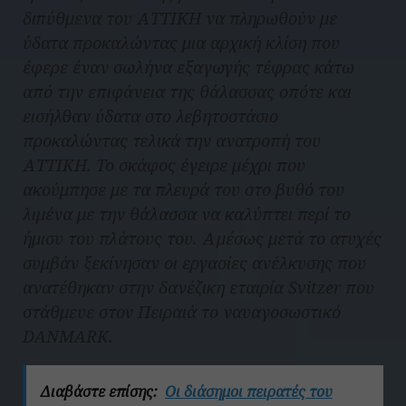
διπύθμενα του ΑΤΤΙΚΗ να πληρωθούν με
ύδατα προκαλώντας μια αρχική κλίση που
έφερε έναν σωλήνα εξαγωγής τέφρας κάτω
από την επιφάνεια της θάλασσας οπότε και
εισήλθαν ύδατα στο λεβητοστάσιο
προκαλώντας τελικά την ανατροπή του
ΑΤΤΙΚΗ. Το σκάφος έγειρε μέχρι που
ακούμπησε με τα πλευρά του στο βυθό του
λιμένα με την θάλασσα να καλύπτει περί το
ήμισυ του πλάτους του. Αμέσως μετά το ατυχές
συμβάν ξεκίνησαν οι εργασίες ανέλκυσης που
ανατέθηκαν στην δανέζικη εταιρία Svitzer που
στάθμευε στον Πειραιά το ναυαγοσωστικό
DANMARK.
Διαβάστε επίσης:
Οι διάσημοι πειρατές του