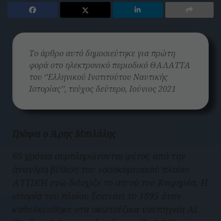
Το άρθρο αυτό δημοσιεύτηκε για πρώτη
φορά στο ηλεκτρονικό περιοδικό ΘΑΛΑΤΤΑ
του ‘’Ελληνικού Ινστιτούτου Ναυτικής
Ιστορίας’’, τεύχος δεύτερο, Ιούνιος 2021
Γράφει ο Άρης Μπιλάλης
65 χρόνια συμπληρώνονται φέτος από την
άνανδρη βύθιση του νοσοκομειακού πλοίου
ΑΤΤΙΚΗ ενώ διέσχιζε το στενό του Καφηρέα. Η
ιστορία του πλοίου ξεκινάει το 1895 όταν
καθελκύσθηκε στα σκωτσέζικα ναυπηγεία Al.