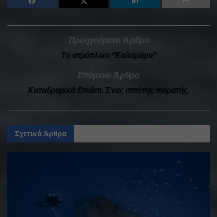
Προηγούμενο Άρθρο
Το ατμόπλοιο “Καλαμάρα”
Επόμενο Άρθρο
Καταδρομικό Emden. Ένας ιππότης πειρατής.
Σχετικά
Άρθρα