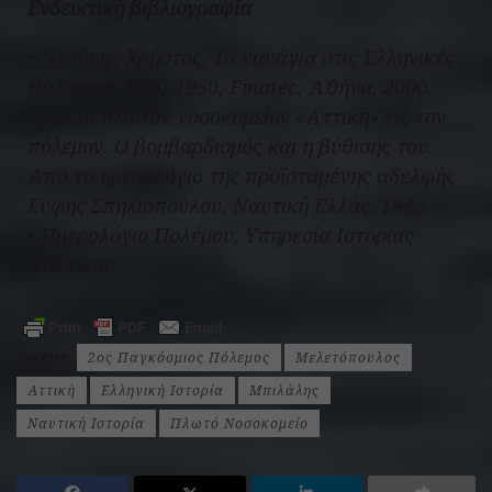
Ενδεικτική βιβλιογραφία
• Ντούνης Χρήστος, Τα ναυάγια στις Ελληνικές
Θάλασσες 1900-1950, Finatec, Αθήνα, 2000.
• Με το πλωτόν νοσοκομείον «Αττική» εις τον
πόλεμον. Ο βομβαρδισμός και η βύθισης του.
Από το ημερολόγιο της προϊσταμένης αδελφής
Εύφης Σπηλιοπούλου. Ναυτική Ελλάς. 1945.
• Ημερολόγιο Πολέμου, Υπηρεσία Ιστορίας
Ναυτικού.
Ετικέτες:
2ος Παγκόσμιος Πόλεμος
Mελετόπουλος
Αττική
Ελληνική Ιστορία
Μπιλάλης
Ναυτική Ιστορία
Πλωτό Νοσοκομείο