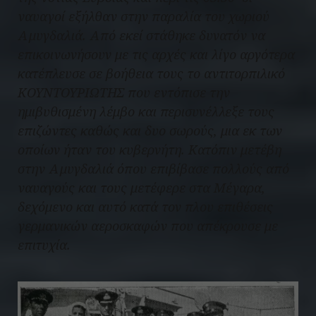
ναυαγοί εξήλθαν στην παραλία του χωριού
Αμυγδαλιά. Από εκεί στάθηκε δυνατόν να
επικοινωνήσουν με τις αρχές και λίγο αργότερα
κατέπλευσε σε βοήθεια τους το αντιτορπιλικό
KOYNTOYPIΩTHΣ που εντόπισε την
ημιβυθισμένη λέμβο και περισυνέλλεξε τους
επιζώντες καθώς και δυο σωρούς, μια εκ των
οποίων ήταν του κυβερνήτη. Κατόπιν μετέβη
στην Αμυγδαλιά όπου επιβίβασε πολλούς από
ναυαγούς και τους μετέφερε στα Μέγαρα,
δεχόμενο και αυτό κατά τον πλου επιθέσεις
γερμανικών αεροσκαφών που απέκρουσε με
επιτυχία.