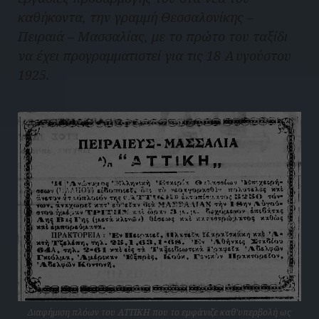
καθήκοντα, την γραμμή Θεσσαλονίκης –
Πειραιά – Μασσαλίας, με το πρώτο του ταξίδι
να έχει προγραμματιστεί για τις 18 Αυγούστου
1925.
Διαφήμιση πλόων του ΑΤΤΙΚΗ που το εμφάνιζε καθ’υπερβολή ως