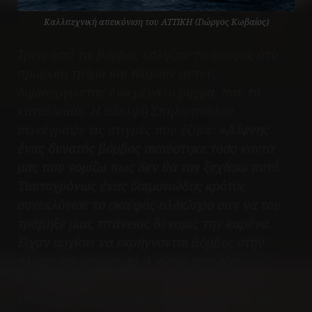
Καλλιτεχνική απεικόνιση του ΑΤΤΙΚΗ (Γιώργος Κωβαίος)
Τρεις από τις βόμβες έπληξαν το σκάφος στο
πρωραίο τμήμα και πλησίον αυτού,
δημιουργώντας ένα μεγάλο ρήγμα, που το
καταδίκασε. Η αδελφή Σπηλιοπούλου
περιέγραψε τις στιγμές που έζησε:
«Αίφνης
ένας δυνατός βόμβος ακούστηκε τόσο κοντά
μας που νομίζω πως δεν θα τον ξεχάσω ποτέ.
Ταυτοχρόνως ένας δαιμονιώδης κρότος
συνεκλόνισε το σκα΄φος ολόκληρο σαν να του
τράβηξε μιας τιτάνειος δύναμις την καρένα.
Είχαν αρχίσει να εκρήγνονται βόμβες στην
πλώρη και στο υπ.αρ. 1 κύτος που είχε
διασκευασθεί σε θάλαμο ασθενών. Το σκάφος
επί τινά δευτερόλεπτα εσείετο ολόκληρο και