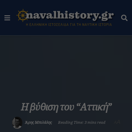
H βύθιση του “Αττική”
A
Άρης Μπιλάλης
Reading Time: 3 mins read
A