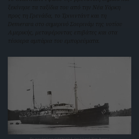
ξεκίνησε τα ταξίδια του από την Νέα Υόρκη
προς τη Γρενάδα, το Τρινιντάντ και τη
Demerara στο σημερινό Σουρινάμ της νοτίου
Αμερικής, μεταφέροντας επιβάτες και στα
τέσσερα αμπάρια του εμπορεύματα.