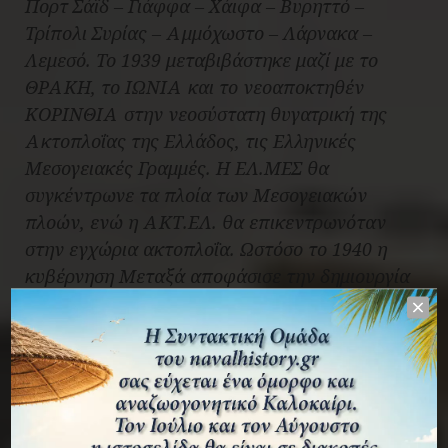
Πορτ Σάϊδ – Γιάφφα – Χάιφα – Βυρηττό –
Τρίπολι Συρίας – Αμμόχωστο – Λάρνακα –
Λεμεσό. Το 1939 μεταβιβάστηκε μαζί με το
ΘΡΑΚΗ, το ΙΩΝΙΑ και το νεοαποκτηθέν
ΚΟΡΙΝΘΙΑ στην νεοσύστατη θυγατρική της
Ακτοπλοΐας της Ελλάδος, τις Ελληνικές
Μεσογειακές Γραμμές. Η ΕΛ.ΜΕΣ θα
συγκέντρωνε τα πλοία των Μεσογειακών
πλοών, ενώ η ΑΚΤ.ΕΛ. θα επικεντρωνόταν
στην εγχώρια ακτοπλοΐα. Ωστόσο το 1940 η
κυβέρνηση Μεταξά αποφάσισε την δημιουργία
της Κοινής Διεύθυνσης Ακτοπλοϊκών
Συγκοινωνιών (Κ.Δ.Α.Σ.) η οποία ανέλαβε τη
διαχείριση του ελληνικού ακτοπλοϊκού στόλου.
Διαβάστε επίσης:
Τύποι καραβιών από τον 14ο
μέχρι και τον 19ον αιώνα.