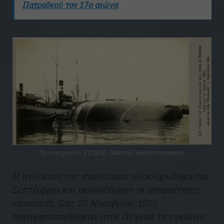
Πατραϊκού τον 17ο αιώνα
Το ανατραπέν ΑΤΤΙΚΗ. (Marstal Soefartsmuseum)
Η ανέλκυση του ατμόπλοιου ολοκληρώθηκε τον
Σεπτέμβριο και ακολούθησαν οι απαραίτητες
επισκευές. Στις 22 Νοεμβρίου 1925
πραγματοποιήθηκαν στον Πειραιά τα εγκαίνια