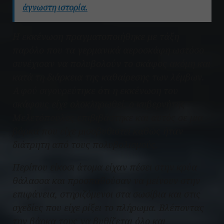
άγνωστη ιστορία.
Η εκκένωση πραγματοποιήθηκε με τάξη
παρόλο που τα γερμανικά αεροσκάφη ωστόσο
συνέχισαν να πολυβολούν το σκάφος ακόμη και
κατά τη διάρκεια της καθαίρεσης των λέμβων.
Αφού σιγουρεύτηκε ότι η εκκένωση του
σκάφους είχε ολοκληρωθεί, ο κυβερνήτης
Μελετόπουλος επιβιβάστηκε και αυτός σε μια
βάρκα που είχε μισοβυθιστεί καθώς ήταν
διάτρητη από τους πολυβολισμούς.
Περίπου είκοσι άτομα είχαν πέσει στην κρύα
θάλασσα και προσπαθούσαν να μείνουν στην
επιφάνεια, στηριζόμενοι στα σωσίβια και στις
σχεδίες που είχε ρίξει το πλήρωμα. Βλέποντας
την βάρκα τους να βυθίζεται όλο και