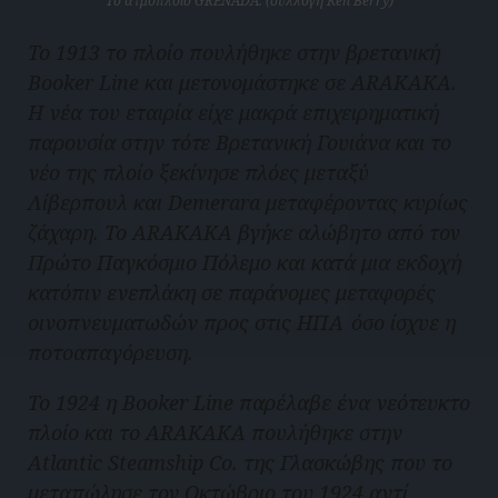
To ατμόπλοιο GRENADA. (συλλογή Ken Berry)
Το 1913 το πλοίο πουλήθηκε στην βρετανική
Booker Line και μετονομάστηκε σε ARAKAKA.
Η νέα του εταιρία είχε μακρά επιχειρηματική
παρουσία στην τότε Βρετανική Γουιάνα και το
νέο της πλοίο ξεκίνησε πλόες μεταξύ
Λίβερπουλ και Demerara μεταφέροντας κυρίως
ζάχαρη. To ARAKAKA βγήκε αλώβητο από τον
Πρώτο Παγκόσμιο Πόλεμο και κατά μια εκδοχή
κατόπιν ενεπλάκη σε παράνομες μεταφορές
οινοπνευματωδών προς στις ΗΠΑ όσο ίσχυε η
ποτοαπαγόρευση.
Το 1924 η Booker Line παρέλαβε ένα νεότευκτο
πλοίο και το ARAKAKA πουλήθηκε στην
Atlantic Steamship Co. της Γλασκώβης που το
μεταπώλησε τον Οκτώβριο του 1924 αντί