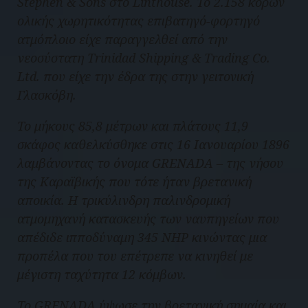
Stephen & Sons στο Linthouse. Το 2.158 κόρων
ολικής χωρητικότητας επιβατηγό-φορτηγό
ατμόπλοιο είχε παραγγελθεί από την
νεοσύστατη Trinidad Shipping & Trading Co.
Ltd. που είχε την έδρα της στην γειτονική
Γλασκόβη.
Το μήκους 85,8 μέτρων και πλάτους 11,9
σκάφος καθελκύσθηκε στις 16 Ιανουαρίου 1896
λαμβάνοντας το όνομα GRENADA – της νήσου
της Καραϊβικής που τότε ήταν βρετανική
αποικία. Η τρικύλινδρη παλινδρομική
ατμομηχανή κατασκευής των ναυπηγείων που
απέδιδε ιπποδύναμη 345 ΝΗP κινώντας μια
προπέλα που του επέτρεπε να κινηθεί με
μέγιστη ταχύτητα 12 κόμβων.
Το GRENADA ύψωσε την βρετανική σημαία και