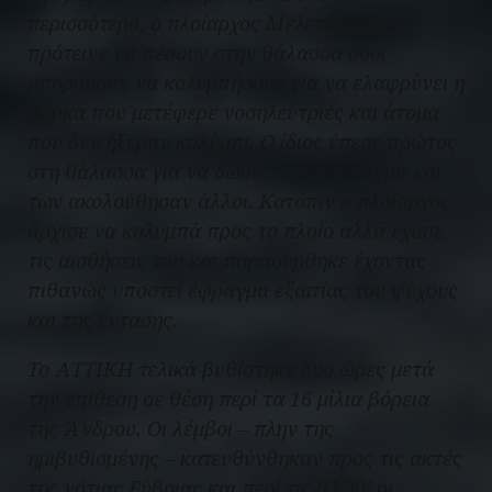
περισσότερο, ο πλοίαρχος Μελετόπουλος
πρότεινε να πέσουν στην θάλασσα όσοι
μπορούσαν να κολυμπήσουν για να ελαφρύνει η
βάρκα που μετέφερε νοσηλεύτριές και άτομα
που δεν ήξεραν κολύμπι. Ο ίδιος έπεσε πρώτος
στη θάλασσα για να δώσει το παράδειγμα και
των ακολούθησαν άλλοι. Κατόπιν ο πλοίαρχος
άρχισε να κολυμπά προς το πλοίο αλλά έχασε
τις αισθήσεις του και παρασύρθηκε έχοντας
πιθανώς υποστεί έφραγμα εξαιτίας του ψύχους
και της έντασης.
Το ΑΤΤΙΚΗ τελικά βυθίστηκε δυο ώρες μετά
την επίθεση σε θέση περί τα 16 μίλια βόρεια
της Άνδρου. Οι λέμβοι – πλην της
ημιβυθισμένης – κατευθύνθηκαν προς τις ακτές
της νότιας Εύβοιας και περί τις 03.30’ οι