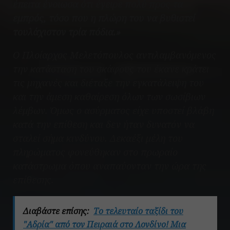
έπειτα ένοιωσα ότι έγειρε πολύ προς τα
εμπρός, τόσο που η πλώρη του να βυθιστεί
τουλάχιστον τρία πόδια.»
Ο Πλοίαρχος Μελετόπουλος αντιλαμβανόμενος
την κατάσταση του σκάφους του έκανε κράτει
τις μηχανές και διέταξε την εγκατάλειψη του
και την άμεση καθαίρεση όλων των σωσίβιων
λέμβων. Όμως ο ασύρματος είχε υποστεί βλάβη
κατά την επίθεση και δεν ήταν δυνατόν να
σταλεί σήμα κινδύνου. Δεκαέξι μέλη του
πληρώματος φονεύθηκαν στο πρωραίο
κατάστρωμα όπου αναπαύονταν την ώρα της
επίθεσης.
Διαβάστε επίσης:
Το τελευταίο ταξίδι του
"Aδρία" από τον Πειραιά στο Λονδίνο! Μια