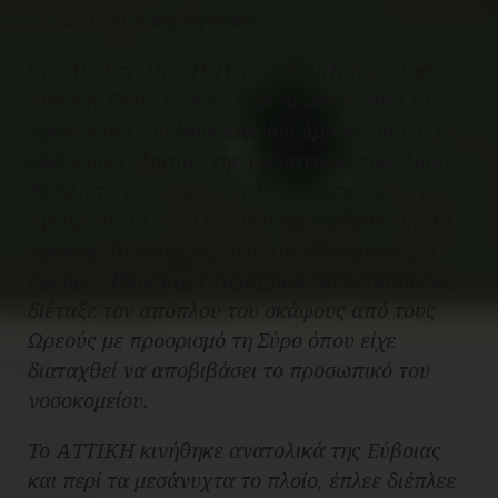
να πλεύσει προς τη Θάσο.
Στις 10 Απριλίου 1941 το ΑΤΤΙΚΗ παρέλαβε
από την Θάσο περί τα εξήντα άτομα από το
προσωπικό του Νοσοκομείου Δράμας που είχε
εκκενωθεί εξαιτίας της γερμανικής προέλασης.
Το πλωτό νοσοκομείο έπλευσε νότια προς το
αγκυροβόλιο των Ωρεών όπου έφθασε την 4η
πρωινή. Το επομένη, περί την 10η πρωινή, ο
έφεδρος Πλοίαρχος Δημήτριος Μελετόπουλος
διέταξε τον απόπλου του σκάφους από τους
Ωρεούς με προορισμό τη Σύρο όπου είχε
διαταχθεί να αποβιβάσει το προσωπικό του
νοσοκομείου.
Το ΑΤΤΙΚΗ κινήθηκε ανατολικά της Εύβοιας
και περί τα μεσάνυχτα το πλοίο, έπλεε διέπλεε