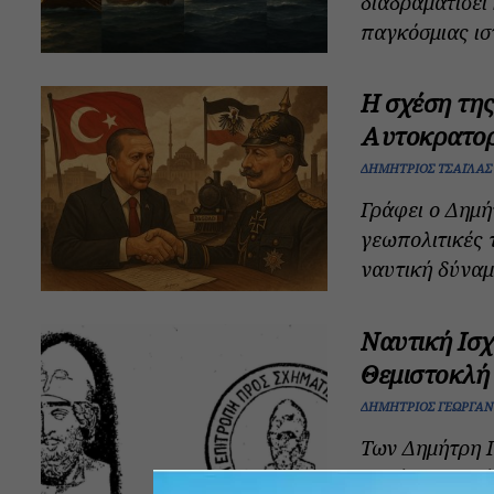
διαδραματίσει
παγκόσμιας ιστ
Η σχέση της
Αυτοκρατορ
ΔΗΜΉΤΡΙΟΣ ΤΣΑΪΛΆΣ
Γράφει ο Δημή
γεωπολιτικές 
ναυτική δύναμη
Ναυτική Ισχ
Θεμιστοκλή 
ΔΗΜΉΤΡΙΟΣ ΓΕΩΡΓΑΝ
Των Δημήτρη 
θαλάσσης Κράτ