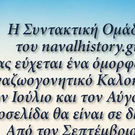
οπός του κειμένου ...
 εικόνα του Θεμιστοκλή: Ενας καθρέπτης
 του 5ου αιώνα
ΔΗΜΉΤΡΙΟΣ ΓΕΩΡΓΑΝΤΆΣ
17 ΙΟΥΛΊΟΥ 2023
0
WOLFGANG BLÖSEL Επιμέλεια- Απόδοση:
κης και Δημήτριος Γεωργαντάς ΣΗΜΕΙΩΜΑ
τη συνέχεια της έκδοσης τιμητικού βιβλίου,