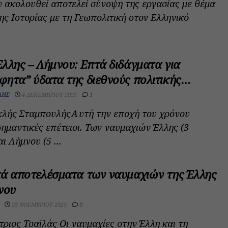
υ ακολουθεί αποτελεί σύνοψη της εργασίας με θέμα
ης Ιστορίας με τη Γεωπολιτική στον Ελληνικό
λλης – Λήμνου: Επτά διδάγματα για
φητα” ύδατα της διεθνούς πολιτικής…
ΛΉΣ
4 ΔΕΚΕΜΒΡΊΟΥ 2025
1
ικλής ΣταμπουλήςΑυτή την εποχή του χρόνου
σημαντικές επέτειοι. Των ναυμαχιών Έλλης (3
ι Λήμνου (5 ...
κά αποτελέσματα των ναυμαχιών της Έλλης
νου
28 ΝΟΕΜΒΡΊΟΥ 2025
0
τριος Τσαϊλάς Oι ναυμαχίες στην Έλλη και τη