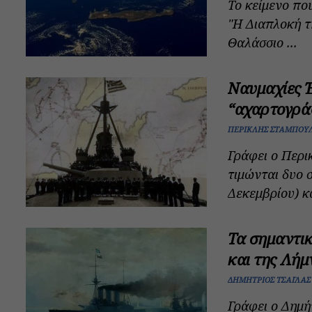
Το κείμενο πο
"Η Διαπλοκή τ
Θαλάσσιο ...
Ναυμαχίες Έ
“αχαρτογρά
ΠΕΡΙΚΛΉΣ ΣΤΑΜΠΟΥ
Γράφει ο Περ
τιμώνται δυο 
Δεκεμβρίου) κα
Τα σημαντι
και της Λήμ
ΔΗΜΉΤΡΙΟΣ ΤΣΑΪΛΆΣ
Γράφει ο Δημή