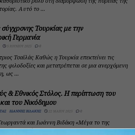
 καθοριστικό ρόλο στη διαμόρφωση της πορείας της
ορίας. Αυτό το ...
 σύγχρονης Τουρκίας με την
ική Γερμανία
5 ΙΟΥΝΊΟΥ 2025
0
τριος Τσαϊλάς Καθώς η Τουρκία επεκτείνει τις
της φιλοδοξίες και μετατρέπεται σε μια ανερχόμενη
, ως ...
ύς & Εθνικός Στόλος. Η περίπτωση του
και του Νικόδημου
ΤΆΣ
ΙΩΆΝΝΗΣ ΒΙΔΆΚΗΣ
22 ΜΑΪ́ΟΥ 2025
0
Γεωργαντά και Ιωάννη Βιδάκη «Μέγα το της
ος» Περικλής (495/494-429 π.Χ.) ΣΤΟΧΟΙ –