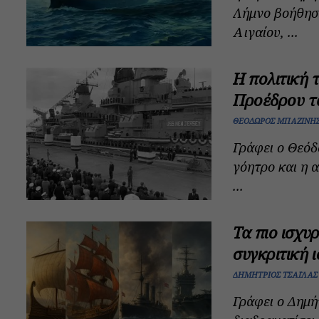
Λήμνο βοήθησα
Αιγαίου, ...
Η πολιτική 
Προέδρου τ
ΘΕΌΔΩΡΟΣ ΜΠΑΖΊΝΗ
Γράφει ο Θεόδ
γόητρο και η 
...
Τα πιο ισχυ
συγκριτική 
ΔΗΜΉΤΡΙΟΣ ΤΣΑΪΛΆΣ
Γράφει ο Δημή