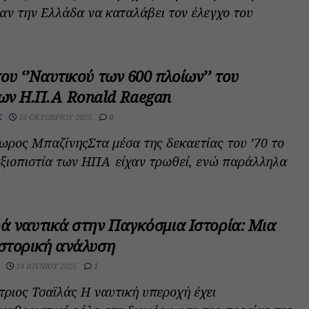
ν την Ελλάδα να καταλάβει τον έλεγχο του
του ‘’Ναυτικού των 600 πλοίων’’ του
ων Η.Π.Α Ronald Raegan
Σ
16 ΟΚΤΩΒΡΊΟΥ 2025
0
ωρος ΜπαζίνηςΣτα μέσα της δεκαετίας του ’70 το
αξιοπιστία των ΗΠΑ είχαν τρωθεί, ενώ παράλληλα
ρά ναυτικά στην Παγκόσμια Ιστορία: Μια
ιστορική ανάλυση
19 ΙΟΥΝΊΟΥ 2025
1
τριος Τσαϊλάς Η ναυτική υπεροχή έχει