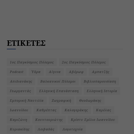
ΕΤΙΚΕΤΕΣ
1ος Παγκόσμιος Πόλεμος
2ος Παγκόσμιος Πόλεμος
Podcast
Ύδρα
Αίγινα
Αβέρωφ
Αμπατζής
Απιδιανάκης
Βαλκανικοί Πόλεμοι
Βιβλιοπαρουσίαση
Γεωργαντάς
Ελληνική Επανάσταση
Ελληνική Ιστορία
Εμπορική Ναυτιλία
Ζωγραφική
Θεοδωράκης
Ιωαννίδου
Καθρέπτας
Καλογεράκης
Καρέλας
Καριζώνη
Κουντουριώτης
Κρίστυ Εμίλιο Ιωαννίδου
Κυριακίδης
Λειβαδάς
Λογοτεχνία