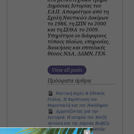
Δημόσιας Ιστορίας του
ΕΑΠ. Αποφοίτησε από τη
Σχολή Ναυτικών Δοκίμων
το 1986, τη ΣΠΝ το 2000
και τη ΣΕΘΑ το 2009.
Υπηρέτησε σε διάφορους
τύπους πλοίων, υπηρεσίες,
διοικήσεις και επιτελικές
θέσεις ΝΔΑ, ΔΔΜΝ, ΓΕΝ.
View all posts
Πρόσφατα άρθρα
Ναυτική Ισχύς & Εθνικός
Στόλος. Η περίπτωση του
Θεμιστοκλή και του Νικόδημου
Αρμενίζοντας για την
λευτεριά. Η ιστορία του Χατζή
Αντώνη και της Δόμνας Βισβίζη
Αργοναυτική εκστρατεία: