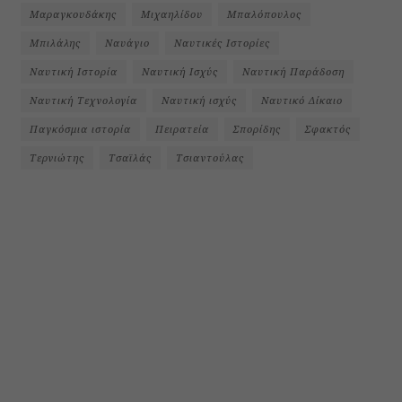
Μαραγκουδάκης
Μιχαηλίδου
Μπαλόπουλος
Μπιλάλης
Ναυάγιο
Ναυτικές Ιστορίες
Ναυτική Ιστορία
Ναυτική Ισχύς
Ναυτική Παράδοση
Ναυτική Τεχνολογία
Ναυτική ισχύς
Ναυτικό Δίκαιο
Παγκόσμια ιστορία
Πειρατεία
Σπορίδης
Σφακτός
Τερνιώτης
Τσαϊλάς
Τσιαντούλας