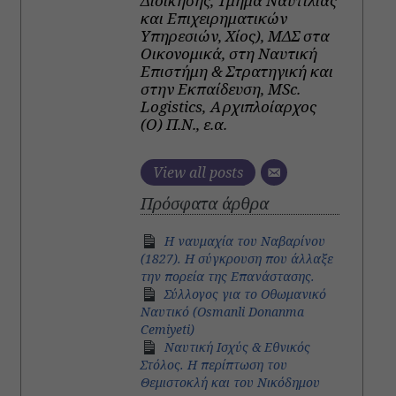
Διοίκησης, Τμήμα Ναυτιλίας
και Επιχειρηματικών
Υπηρεσιών, Χίος), MΔΣ στα
Οικονομικά, στη Ναυτική
Επιστήμη & Στρατηγική και
στην Εκπαίδευση, MSc.
Logistics, Αρχιπλοίαρχος
(Ο) Π.Ν., ε.α.
View all posts
Πρόσφατα άρθρα
H ναυμαχία του Ναβαρίνου
(1827). Η σύγκρουση που άλλαξε
την πορεία της Επανάστασης.
Σύλλογος για το Οθωμανικό
Ναυτικό (Osmanli Donanma
Cemiyeti)
Ναυτική Ισχύς & Εθνικός
Στόλος. Η περίπτωση του
Θεμιστοκλή και του Νικόδημου