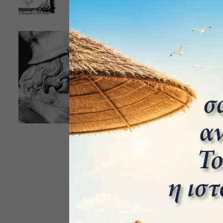
ΕΙΣΗΓΗΣΕΙΣ Σκ
Η Ηροδότεια
της Αθήνας
ΙΩΆΝΝΗΣ ΒΙΔΆΚΗΣ
Συγγραφέας: 
Ιωάννης Βιδά
ΕΠΙΜΕΛΗΤΩΝ Σ
ενόψει της ...