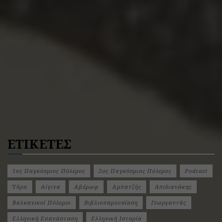
ΕΤΙΚΕΤΕΣ
1ος Παγκόσμιος Πόλεμος
2ος Παγκόσμιος Πόλεμος
Podcast
Ύδρα
Αίγινα
Αβέρωφ
Αμπατζής
Απιδιανάκης
Βαλκανικοί Πόλεμοι
Βιβλιοπαρουσίαση
Γεωργαντάς
Ελληνική Επανάσταση
Ελληνική Ιστορία