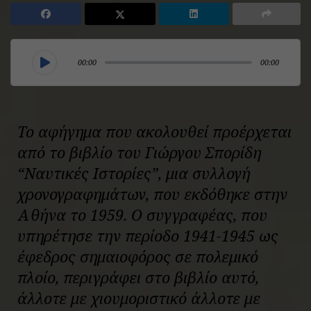
00:00
00:00
Το αφήγημα που ακολουθεί προέρχεται
από το βιβλίο του Γιώργου Σπορίδη
“Ναυτικές Ιστορίες”, μια συλλογή
χρονογραφημάτων, που εκδόθηκε στην
Αθήνα το 1959. Ο συγγραφέας, που
υπηρέτησε την περίοδο 1941-1945 ως
έφεδρος σημαιοφόρος σε πολεμικό
πλοίο, περιγράφει στο βιβλίο αυτό,
άλλοτε με χιουμοριστικό άλλοτε με