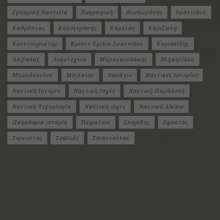
Εμπορική Ναυτιλία
Ζωγραφική
Θεοδωράκης
Ιωαννίδου
Καθρέπτας
Καλογεράκης
Καρέλας
Καριζώνη
Κουντουριώτης
Κρίστυ Εμίλιο Ιωαννίδου
Κυριακίδης
Λειβαδάς
Λογοτεχνία
Μαραγκουδάκης
Μιχαηλίδου
Μπαλόπουλος
Μπιλάλης
Ναυάγιο
Ναυτικές Ιστορίες
Ναυτική Ιστορία
Ναυτική Ισχύς
Ναυτική Παράδοση
Ναυτική Τεχνολογία
Ναυτική ισχύς
Ναυτικό Δίκαιο
Παγκόσμια ιστορία
Πειρατεία
Σπορίδης
Σφακτός
Τερνιώτης
Τσαϊλάς
Τσιαντούλας