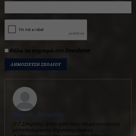
Θέλω να εγγραφώ στο Newsletter
Γιώργος Σπορίδης
Ο Γ.Σπορίδης ήταν από τους επιφανέστερους
μεταπολεμικούς δημοσιογράφους.
Αρθρογράφησε στις εφημερίδες Εθνικός