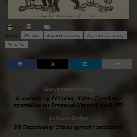
Ετικέτες:
Podcast
Μαραγκουδάκης
Ναυτικές Ιστορίες
Σπορίδης
Προηγούμενο Άρθρο
Οι καμικάζι της θάλασσας. Kaiten: Η απέλπιδα
προσπάθεια του Ιαπωνικού Ναυτικού στο Β’ ΠΠ.
Επόμενο Άρθρο
Y/B Παπανικολής. Σπάνια ηχητικά ντοκουμέντα.