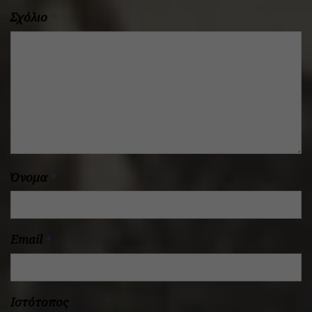
Σχόλιο
*
Όνομα
*
Email
*
Ιστότοπος