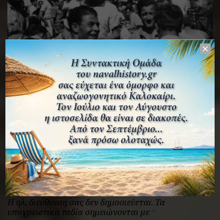
ΦΩΤΟΓΡΑΦΊΕΣ
Το θωρηκτό “Αβέρωφ” στη Μ. Ανατολή και την
Ινδία (1941-1943) μέσα από το φωτογραφικό
αρχείο του ναύτη Α. Δούκη.
ΛΕΩΝΊΔΑΣ ΤΣΙΑΝΤΟΎΛΑΣ
ΑΘΑΝΆΣΙΟΣ ΠΑΠΑΔΗΜΗΤΡΌΠΟΥΛΟΣ
13 ΙΟΥΝΊΟΥ 2026
Αφήστε μια απάντηση
Η ηλ. διεύθυνση σας δεν δημοσιεύεται.
Τα
υποχρεωτικά πεδία σημειώνονται με
*