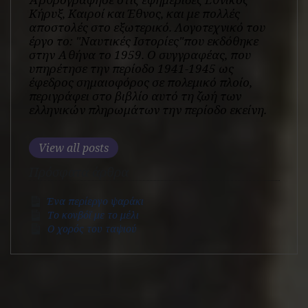
Κήρυξ, Καιροί και Έθνος, και με πολλές
αποστολές στο εξωτερικό. Λογοτεχνικό του
έργο το: "Ναυτικές Ιστορίες"που εκδόθηκε
στην Αθήνα το 1959. Ο συγγραφέας, που
υπηρέτησε την περίοδο 1941-1945 ως
έφεδρος σημαιοφόρος σε πολεμικό πλοίο,
περιγράφει στο βιβλίο αυτό τη ζωή των
ελληνικών πληρωμάτων την περίοδο εκείνη.
View all posts
Πρόσφατα άρθρα
Ένα περίεργο ψαράκι
Το κονβόϊ με το μέλι
O χορός του ταψιού