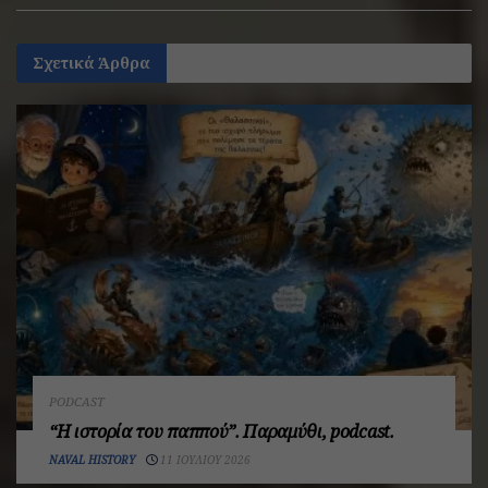
Σχετικά
Άρθρα
PODCAST
“Η ιστορία του παππού”. Παραμύθι, podcast.
NAVAL HISTORY
11 ΙΟΥΛΊΟΥ 2026