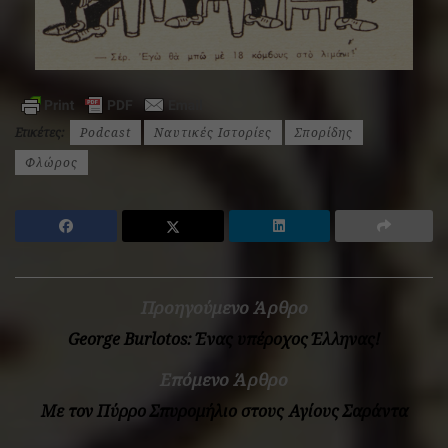
Ετικέτες:
Podcast
Ναυτικές Ιστορίες
Σπορίδης
Φλώρος
Προηγούμενο Άρθρο
George Burlotos: Ένας υπέροχος Έλληνας!
Επόμενο Άρθρο
Με τον Πύρρο Σπυρομήλιο στους Αγίους Σαράντα