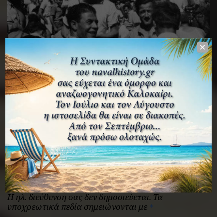
ΦΩΤΟΓΡΑΦΊΕΣ
Το θωρηκτό “Αβέρωφ” στη Μ. Ανατολή και την
Ινδία (1941-1943) μέσα από το φωτογραφικό
αρχείο του ναύτη Α. Δούκη.
ΛΕΩΝΊΔΑΣ ΤΣΙΑΝΤΟΎΛΑΣ
ΑΘΑΝΆΣΙΟΣ ΠΑΠΑΔΗΜΗΤΡΌΠΟΥΛΟΣ
13 ΙΟΥΝΊΟΥ 2026
Αφήστε μια απάντηση
Η ηλ. διεύθυνση σας δεν δημοσιεύεται.
Τα
υποχρεωτικά πεδία σημειώνονται με
*