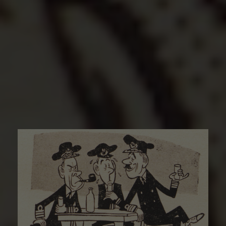
-
Προ παντός το φιλότιμο
Γιώργος Σπορίδης