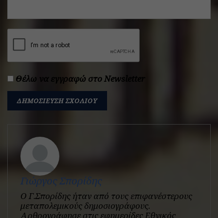
Θέλω να εγγραφώ στο Newsletter
Γιώργος Σπορίδης
Ο Γ.Σπορίδης ήταν από τους επιφανέστερους
μεταπολεμικούς δημοσιογράφους.
Αρθρογράφησε στις εφημερίδες Εθνικός