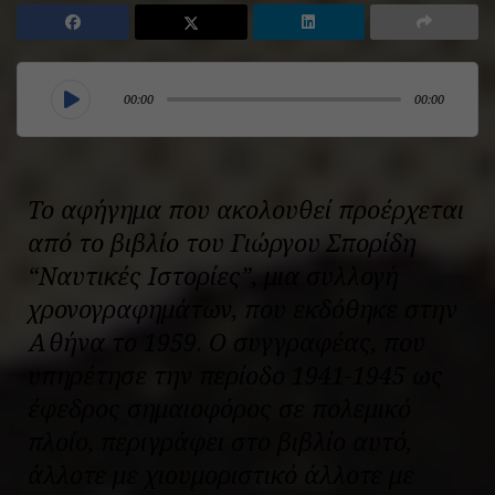
00:00
00:00
Το αφήγημα που ακολουθεί προέρχεται
από το βιβλίο του Γιώργου Σπορίδη
“Ναυτικές Ιστορίες”, μια συλλογή
χρονογραφημάτων, που εκδόθηκε στην
Αθήνα το 1959. Ο συγγραφέας, που
υπηρέτησε την περίοδο 1941-1945 ως
έφεδρος σημαιοφόρος σε πολεμικό
πλοίο, περιγράφει στο βιβλίο αυτό,
άλλοτε με χιουμοριστικό άλλοτε με