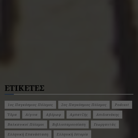
ΕΤΙΚΕΤΕΣ
1ος Παγκόσμιος Πόλεμος
2ος Παγκόσμιος Πόλεμος
Podcast
Ύδρα
Αίγινα
Αβέρωφ
Αμπατζής
Απιδιανάκης
Βαλκανικοί Πόλεμοι
Βιβλιοπαρουσίαση
Γεωργαντάς
Ελληνική Επανάσταση
Ελληνική Ιστορία