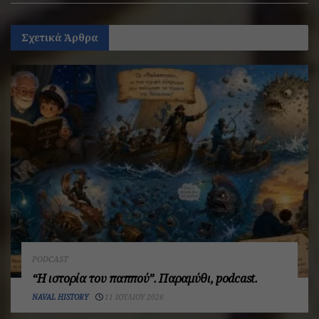
Σχετικά
Άρθρα
PODCAST
“Η ιστορία του παππού”. Παραμύθι, podcast.
NAVAL HISTORY
11 ΙΟΥΛΊΟΥ 2026