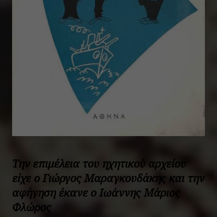
Την επιμέλεια του ηχητικού αρχείου
είχε ο Γιώργος Μαραγκουδάκης και την
αφήγηση έκανε ο Ιωάννης Μάριος
Φλώρος