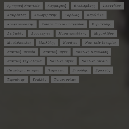
Εμπορική Ναυτιλία
Ζωγραφική
Θεοδωράκης
Ιωαννίδου
Καθρέπτας
Καλογεράκης
Καρέλας
Καριζώνη
Κουντουριώτης
Κρίστυ Εμίλιο Ιωαννίδου
Κυριακίδης
Λειβαδάς
Λογοτεχνία
Μαραγκουδάκης
Μιχαηλίδου
Μπαλόπουλος
Μπιλάλης
Ναυάγιο
Ναυτικές Ιστορίες
Ναυτική Ιστορία
Ναυτική Ισχύς
Ναυτική Παράδοση
Ναυτική Τεχνολογία
Ναυτική ισχύς
Ναυτικό Δίκαιο
Παγκόσμια ιστορία
Πειρατεία
Σπορίδης
Σφακτός
Τερνιώτης
Τσαϊλάς
Τσιαντούλας