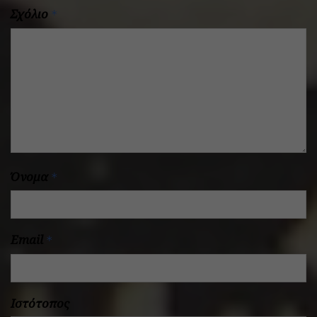
Σχόλιο
*
Όνομα
*
Email
*
Ιστότοπος