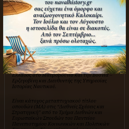
Ο Αρχιπλοίαρχος (ε.α.) ΠΝ Λεωνίδας
Τσιαντούλας γεννήθηκε στην Αθήνα το 1962.
Το 1980 εισήχθη στην Σχολή Ναυτικών
Δοκίμων και σταδιοδρόμησε στο Πολεμικό
Ναυτικό επί 40 έτη. Τα τελευταία χρόνια της
σταδιοδρομίας του διετέλεσε Διευθυντής
Δημοσίων Σχέσεων στο ΓΕΕΘΑ και στο ΓΕΝ,
Κυβερνήτης των Πλωτών Ναυτικών
Μουσείων Θ/Κ ΑΒΕΡΩΦ και Α/Τ ΒΕΛΟΣ
(παράλληλα υπεύθυνος για την τριήρη
ΟΛΥΜΠΙΑΣ και το ιστιοφόρο ΕΥΓΕΝΙΟΣ
ΕΥΓΕΝΙΔΗΣ), Ακόλουθος Άμυνας της
Ελλάδος στο Μαυροβούνιο και την Βοσνία –
Ερζεγοβίνη και Διευθυντής της Υπηρεσίας
Ιστορίας Ναυτικού.
Είναι κάτοχος μεταπτυχιακού τίτλου
σπουδών (MA) στις “Διεθνείς Σχέσεις και
Στρατηγική” από το Τμήμα Διεθνών και
Ευρωπαϊκών Σπουδών του Παντείου
Πανεπιστημίου Κοινωνικών και Πολιτικών