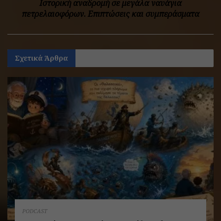
Ιστορική αναδρομή σε μεγάλα ναυάγια
πετρελαιοφόρων. Επιπτώσεις και συμπεράσματα
Σχετικά
Άρθρα
PODCAST