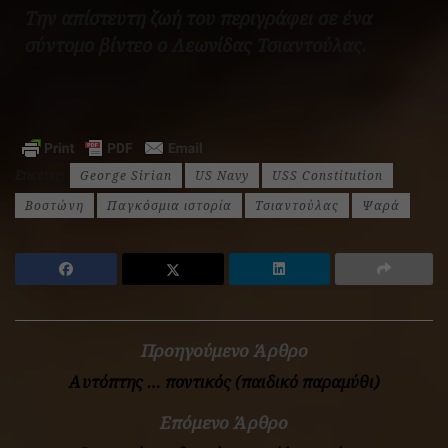
Την απίστευτη ζωή του περιγράφει σε ένα
σύντομο βίντεο ο Λεωνίδας Τσιαντούλας.
Ετικέτες:
George Sirian
US Navy
USS Constitution
Βοστώνη
Παγκόσμια ιστορία
Τσιαντούλας
Ψαρά
Προηγούμενο Άρθρο
Αυτόπτης … ποντικός (παιδικό παραμύθι)
Επόμενο Άρθρο