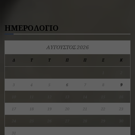
ΗΜΕΡΟΛΟΓΙΟ
ΑΎΓΟΥΣΤΟΣ 2026
Δ
Τ
Τ
Π
Π
Σ
Κ
1
2
3
4
5
6
7
8
9
10
11
12
13
14
15
16
17
18
19
20
21
22
23
24
25
26
27
28
29
30
31