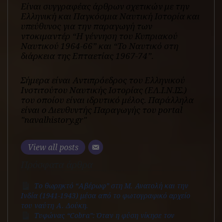
Είναι συγγραφέας άρθρων σχετικών με την
Ελληνική και Παγκόσμια Ναυτική Ιστορία και
υπεύθυνος για την παραγωγή των
ντοκιμαντέρ “Η γέννηση του Κυπριακού
Ναυτικού 1964-66” και “Το Ναυτικό στη
διάρκεια της Επταετίας 1967-74”.
Σήμερα είναι Αντιπρόεδρος του Ελληνικού
Ινστιτούτου Ναυτικής Ιστορίας (ΕΛ.Ι.Ν.ΙΣ.)
του οποίου είναι ιδρυτικό μέλος. Παράλληλα
είναι ο Διευθυντής Παραγωγής του portal
"navalhistory.gr"
View all posts
Πρόσφατα άρθρα
Το θωρηκτό “Αβέρωφ” στη Μ. Ανατολή και την
Ινδία (1941-1943) μέσα από το φωτογραφικό αρχείο
του ναύτη Α. Δούκη.
Τυφώνας “Cobra”: Όταν η φύση νίκησε τον