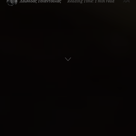
A
Λεωνίδας Τσιαντούλας
Reading Time: 1 min read
A
Αρχική
Οπτικοακουστικά
Video
ADVERTISEMENT