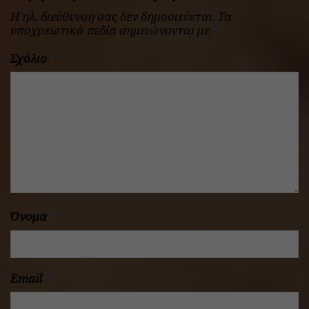
Η ηλ. διεύθυνση σας δεν δημοσιεύεται.
Τα
υποχρεωτικά πεδία σημειώνονται με
*
Σχόλιο
*
Όνομα
*
Email
*