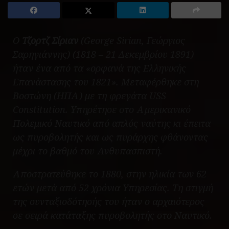
Ο
Τζορτζ Σίριαν
(George Sirian, Γεώργιος
Σαρηγιάννης) (1818 – 21 Δεκεμβρίου 1891)
ήταν ένα από τα «ορφανά της Ελληνικής
Επανάστασης του 1821».
Μεταφέρθηκε στη
Βοστώνη (ΗΠΑ) με τη φρεγάτα USS
Constitution. Υπηρέτησε στο Αμερικανικό
Πολεμικό Ναυτικό από απλός ναύτης κι έπειτα
ως πυροβολητής και ως πυράρχης φθάνοντας
μέχρι το βαθμό του Ανθυπασπιστή.
Αποστρατεύθηκε το 1880, στην ηλικία των 62
ετών μετά από 52 χρόνια Υπηρεσίας. Τη στιγμή
της συνταξιοδότησής του ήταν o αρχαιότερος
σε σειρά κατάταξης πυροβολητής στο Ναυτικό.