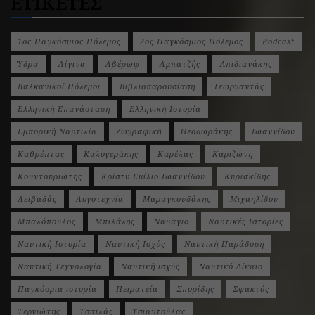
ΕΤΙΚΕΤΕΣ
1ος Παγκόσμιος Πόλεμος
2ος Παγκόσμιος Πόλεμος
Podcast
Ύδρα
Αίγινα
Αβέρωφ
Αμπατζής
Απιδιανάκης
Βαλκανικοί Πόλεμοι
Βιβλιοπαρουσίαση
Γεωργαντάς
Ελληνική Επανάσταση
Ελληνική Ιστορία
Εμπορική Ναυτιλία
Ζωγραφική
Θεοδωράκης
Ιωαννίδου
Καθρέπτας
Καλογεράκης
Καρέλας
Καριζώνη
Κουντουριώτης
Κρίστυ Εμίλιο Ιωαννίδου
Κυριακίδης
Λειβαδάς
Λογοτεχνία
Μαραγκουδάκης
Μιχαηλίδου
Μπαλόπουλος
Μπιλάλης
Ναυάγιο
Ναυτικές Ιστορίες
Ναυτική Ιστορία
Ναυτική Ισχύς
Ναυτική Παράδοση
Ναυτική Τεχνολογία
Ναυτική ισχύς
Ναυτικό Δίκαιο
Παγκόσμια ιστορία
Πειρατεία
Σπορίδης
Σφακτός
Τερνιώτης
Τσαϊλάς
Τσιαντούλας