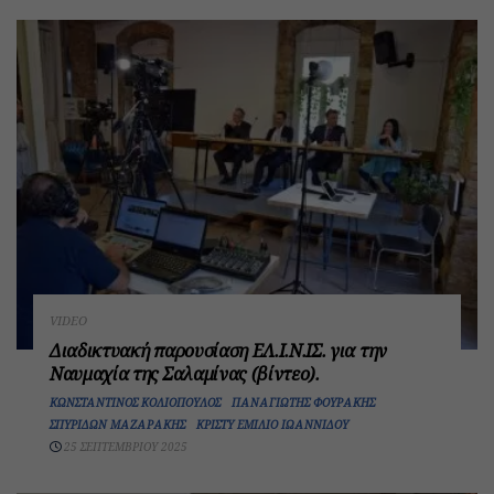
VIDEO
Διαδικτυακή παρουσίαση ΕΛ.Ι.Ν.ΙΣ. για την
Ναυμαχία της Σαλαμίνας (βίντεο).
ΚΩΝΣΤΑΝΤΊΝΟΣ ΚΟΛΙΌΠΟΥΛΟΣ
ΠΑΝΑΓΙΏΤΗΣ ΦΟΥΡΆΚΗΣ
ΣΠΥΡΊΔΩΝ ΜΑΖΑΡΆΚΗΣ
ΚΡΊΣΤΥ ΕΜΊΛΙΟ ΙΩΑΝΝΊΔΟΥ
25 ΣΕΠΤΕΜΒΡΊΟΥ 2025