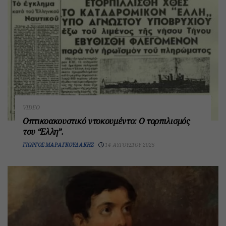
VIDEO
Οπτικοακουστικό ντοκουμέντο: Ο τορπιλισμός
του “Έλλη”.
ΓΙΏΡΓΟΣ ΜΑΡΑΓΚΟΥΔΆΚΗΣ
14 ΑΥΓΟΎΣΤΟΥ 2025