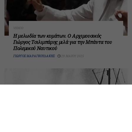
VIDEO
Η μελωδία των κυμάτων. Ο Αρχιμουσικός
Γιώργος Τσιλιμπάρης μιλά για την Μπάντα του
Πολεμικού Ναυτικού
ΓΙΏΡΓΟΣ ΜΑΡΑΓΚΟΥΔΆΚΗΣ
29 ΜΑΪ́ΟΥ 2025