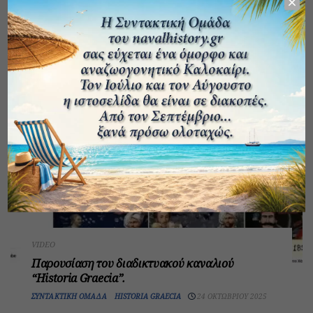
H γέννηση του Κυπριακού Ναυτικού (βίντεο)
ΣΥΝΤΑΚΤΙΚΉ ΟΜΆΔΑ
15 ΙΑΝΟΥΑΡΊΟΥ 2026
VIDEO
Παρουσίαση του διαδικτυακού καναλιού
“Historia Graecia”.
ΣΥΝΤΑΚΤΙΚΉ ΟΜΆΔΑ
HISTORIA GRAECIA
24 ΟΚΤΩΒΡΊΟΥ 2025