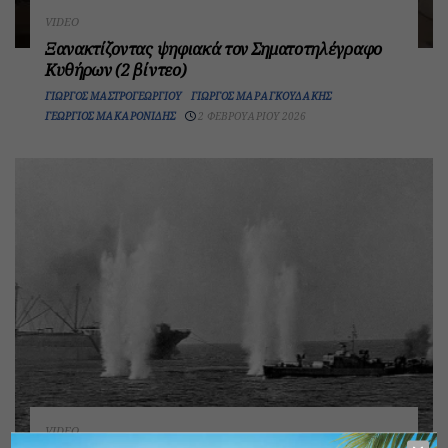
VIDEO
Ξανακτίζοντας ψηφιακά τον Σηματοτηλέγραφο
Κυθήρων (2 βίντεο)
ΓΙΏΡΓΟΣ ΜΑΣΤΡΟΓΕΩΡΓΊΟΥ
ΓΙΏΡΓΟΣ ΜΑΡΑΓΚΟΥΔΆΚΗΣ
ΓΕΏΡΓΙΟΣ ΜΑΚΑΡΟΝΊΔΗΣ
2 ΦΕΒΡΟΥΑΡΊΟΥ 2026
VIDEO