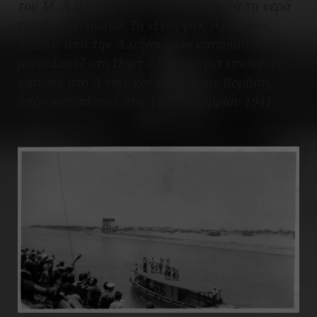
του Μ. Αλεξάνδρου, εξερεύνησε αυτά τα νερά
τον 4ο π.Χ. αιώνα. Το «Γεώργιος Αβέρωφ»,
λοιπόν, από την Αλεξάνδρεια κατευθύνθηκε
μέσω Σουέζ στο Πορτ – Σουδάν για επισκευές,
κατόπιν στο Άντεν και τέλος στην Βομβάη,
όπου κατέπλευσε στις 10 Σεπτεμβρίου 1941.