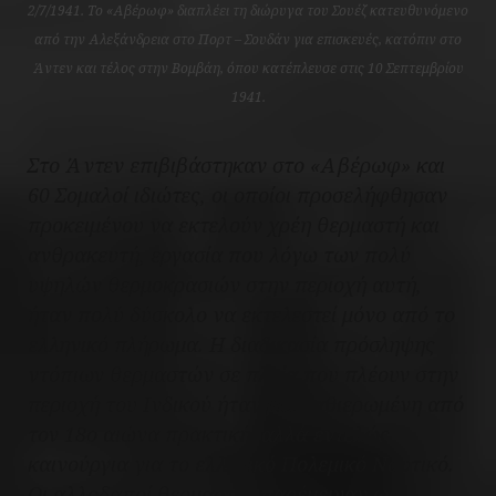
2/7/1941. Το «Αβέρωφ» διαπλέει τη διώρυγα του Σουέζ κατευθυνόμενο
από την Αλεξάνδρεια στο Πορτ – Σουδάν για επισκευές, κατόπιν στο
Άντεν και τέλος στην Βομβάη, όπου κατέπλευσε στις 10 Σεπτεμβρίου
1941.
Στο Άντεν επιβιβάστηκαν στο «Αβέρωφ» και
60 Σομαλοί ιδιώτες, οι οποίοι προσελήφθησαν
προκειμένου να εκτελούν χρέη θερμαστή και
ανθρακευτή, εργασία που λόγω των πολύ
υψηλών θερμοκρασιών στην περιοχή αυτή,
ήταν πολύ δύσκολο να εκτελεστεί μόνο από το
ελληνικό πλήρωμα. Η διαδικασία πρόσληψης
ντόπιων θερμαστών σε πλοία που πλέουν στην
περιοχή του Ινδικού ήταν μια καθιερωμένη από
τον 18ο αιώνα πρακτική, αλλά εντελώς
καινούργια για το ελληνικό Πολεμικό Ναυτικό.
Οι αλλοδαποί θερμαστές παρέμειναν ως