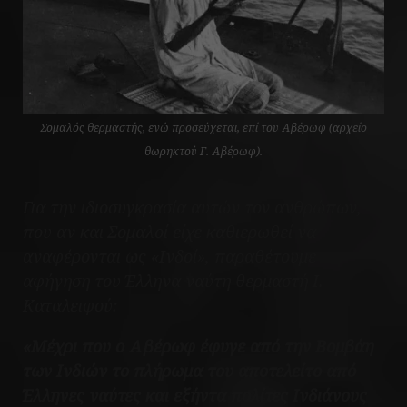
Σομαλός θερμαστής, ενώ προσεύχεται, επί του Αβέρωφ (αρχείο
θωρηκτού Γ. Αβέρωφ).
Για την ιδιοσυγκρασία αυτών τον ανθρώπων,
που αν και Σομαλοί είχε καθιερωθεί να
αναφέρονται ως «Ινδοί», παραθέτουμε
αφήγηση του Έλληνα ναύτη θερμαστή Ι.
Καταλειφού:
«Μέχρι που ο Αβέρωφ έφυγε από την Βομβάη
των Ινδιών το πλήρωμα του αποτελείτο από
Έλληνες ναύτες και εξήντα πολίτες Ινδιάνους