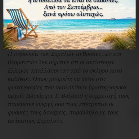
Σελίδα από το Ημερολόγιο Πλοίου του "Αβέρωφ"
Η παρουσία των Σομαλών ανθρακευτών και
θερμαστών δεν σήμαινε ότι οι αντίστοιχοι
Έλληνες απαλλάσονταν από το σκληρό αυτό
καθήκον. Όπως μπορείτε να δείτε στις
φωτογραφίες που ακολουθούν (φωτογραφικό
αρχείο Πλοιάρχου Γ. Βαζάκα) η συμμετοχή τους
παρέμεινε ενεργή όσο τους επέτρεπαν οι
φυσικές τους δυνάμεις, παράλληλα με τους
ακάματους Σομαλούς.