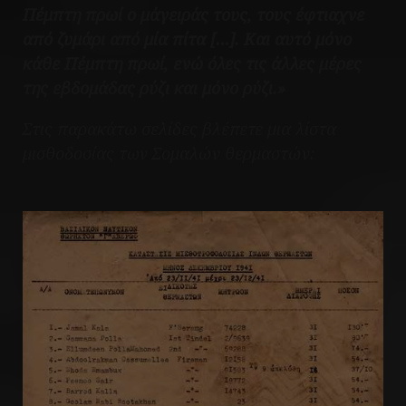
Πέμπτη πρωί ο μάγειράς τους, τους έφτιαχνε
από ζυμάρι από μία πίτα […]. Και αυτό μόνο
κάθε Πέμπτη πρωί, ενώ όλες τις άλλες μέρες
της εβδομάδας ρύζι και μόνο ρύζι.»
Στις παρακάτω σελίδες βλέπετε μια λίστα
μισθοδοσίας των Σομαλών θερμαστών: