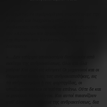
Κλείνοντας το αφιέρωμά μας παραθέτουμε την
γλαφυρή και διαχρονική περιγραφή της
διαδικασίας ανθράκευσης από τον Κυβερνήτη
του «Αβέρωφ» και αρχιεπιστολέα του στολου
την περίοδο των Βαλκανικών Πλοίαρχο
Δούσμανη:
«… Δεν υπάρχει απαισιοτέρα διαδικασία από
εκείνην της ανθρακεύσεως. Ολοι και όλα
μαύρα! Και όλοι εις κίνησιν! Οι μηχανικοί και οι
θερμασταί κάτω εις τας ανθρακαποθήκες, εις
τα ανθρακοφόρα ή τας φορτηγίδας, οι
υπαξιωματικοί και οι ναύται επάνω. Ούτε δε και
οι μουσικοί εξαιρούνται. Και αυτοί παιανίζουν
καθ΄ όλην την διάρκεια της ανθρακεύσεως, δια