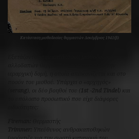
Κατάσταση μισθοδοσίας θερμαστών Δεκέμβριος 1941(β)
Εξετάζοντας την κατάσταση μισθοδοσίας των
αλλοδαπών θερμαστών παρατηρούμε την
ιεραρχική δομή, η οποία απεικονίζεται και στο
ποσόν του μισθού. Υπάρχει ο «αρχηγός»
(
serang
), οι δύο βοηθοί του (
1st -2nd Tindel
) και
το υπόλοιπο προσωπικό που είχε διάφορες
ειδικότητες:
Fireman:
Θερμαστής
Trimmer:
Υπεύθυνος ανθρακαποθηκών
(φρόντιζε για την σωστή κατανομή του