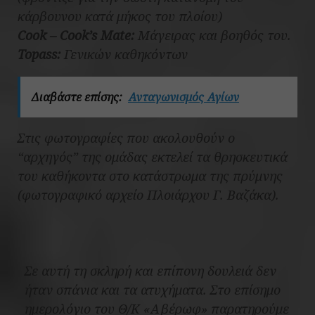
κάρβουνου κατά μήκος του πλοίου)
Cook – Cook’s Mate:
Μάγειρας και βοηθός του.
Topass:
Γενικών καθηκόντων
Διαβάστε επίσης:
Ανταγωνισμός Αγίων
Στις φωτογραφίες που ακολουθούν ο
“αρχηγός” της ομάδας εκτελεί τα θρησκευτικά
του καθήκοντα στο κατάστρωμα της πρύμνης
(φωτογραφικό αρχείο Πλοιάρχου Γ. Βαζάκα).
Σε αυτή τη σκληρή και επίπονη δουλειά δεν
ήταν σπάνια και τα ατυχήματα. Στο επίσημο
ημερολόγιο του Θ/Κ «Αβέρωφ» παρατηρούμε