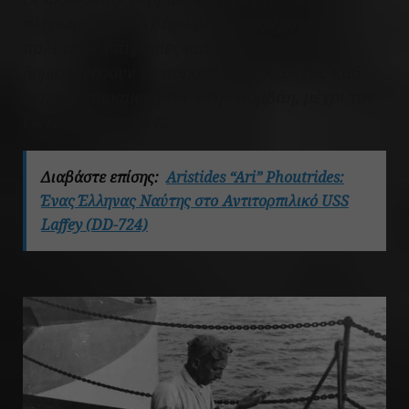
πλήρωμα του «Αβέρωφ», προσφέροντας
πολύτιμες υπηρεσίες και χωρίς να
δημιουργήσουν το παραμικρό πρόβλημα, καθ’
όλη την παραμονή του στην Βομβάη, μέχρι τον
Οκτώβριο του 1942.
Διαβάστε επίσης:
Aristides “Ari” Phoutrides:
Ένας Έλληνας Ναύτης στο Αντιτορπιλικό USS
Laffey (DD-724)