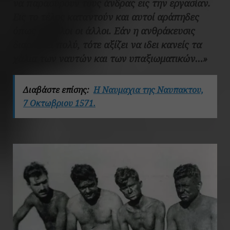
να παρασύρουν τους άνδρας εις την εργασίαν.
Εις το τέλος καταντούν και αυτοί αράπηδες
όπως και όλοι οι άλλοι. Εάν η ανθράκευσις
διαρκέσει πολύ, τότε αξίζει να ιδει κανείς τα
χάλια των ναυτών και των υπαξιωματικών…»
Διαβάστε επίσης:
Η Ναυμαχια της Ναυπακτου,
7 Οκτωβριου 1571.