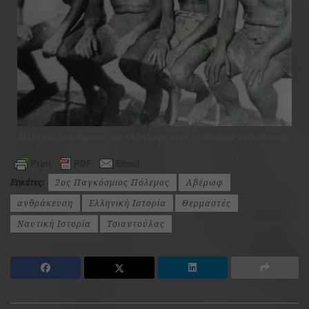
Mέλη του πληρώματος του «Αβέρωφ» κατά τη διάρκεια ανθράκευσης
Ετικέτες:
2ος Παγκόσμιος Πόλεμος
Αβέρωφ
ανθράκευση
Ελληνική Ιστορία
Θερμαστές
Ναυτική Ιστορία
Τσιαντούλας