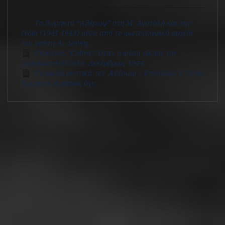
Πρόσφατα άρθρα
Το θωρηκτό “Αβέρωφ” στη Μ. Ανατολή και την
Ινδία (1941-1943) μέσα από το φωτογραφικό αρχείο
του ναύτη Α. Δούκη.
Τυφώνας “Cobra”: Όταν η φύση νίκησε τον
Αμερικανικό Στόλο. Δεκέμβριος 1944.
Τα μικρά μυστικά του Αβέρωφ – Επεισόδιο 1: Είναι
θωρηκτό, ή μήπως όχι;