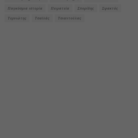
Παγκόσμια ιστορία
Πειρατεία
Σπορίδης
Σφακτός
Τερνιώτης
Τσαϊλάς
Τσιαντούλας