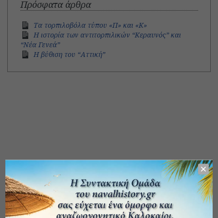
Πρόσφατα άρθρα
Τα τορπιλοβόλα τύπου «Π» και «Κ»
Η ιστορία των αντιτορπιλικών “Κεραυνός” και
“Νέα Γενεά”
H βύθιση του “Αττική”