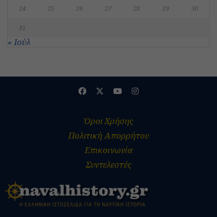
24
25
26
27
28
29
30
31
« Ιούλ
Όροι Χρήσης
Πολιτική Απορρήτου
Επικοινωνία
Συντελεστές