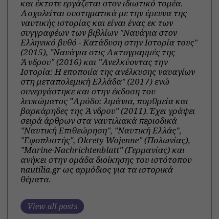
και έκτοτε εργάζεται στον ιδιωτικό τομέα.
Ασχολείται συστηματικά με την έρευνα της
ναυτικής ιστορίας και είναι ένας εκ των
συγγραφέων των βιβλίων "Ναυάγια στον
Ελληνικό βυθό - Κατάδυση στην Ιστορία τους"
(2015), "Ναυάγια στις Ακτογραμμές της
Άνδρου" (2016) και "Ανελκύοντας την
Ιστορία: Η εποποιία της ανέλκυσης ναυαγίων
στη μεταπολεμική Ελλάδα" (2017) ενώ
συνεργάστηκε και στην έκδοση του
λευκώματος "Αρόδο: λιμάνια, πορθμεία και
βαρκάρηδες της Άνδρου" (2011). Έχει γράψει
σειρά άρθρων στα ναυτιλιακά περιοδικά
"Ναυτική Επιθεώρηση", "Ναυτική Ελλάς",
"Εφοπλιστής", Okrety Wojenne" (Πολωνίας),
"Marine-Nachrichtenblatt" (Γερμανίας) και
ανήκει στην ομάδα διοίκησης του ιστότοπου
nautilia.gr ως αρμόδιος για τα ιστορικά
θέματα.
View all posts