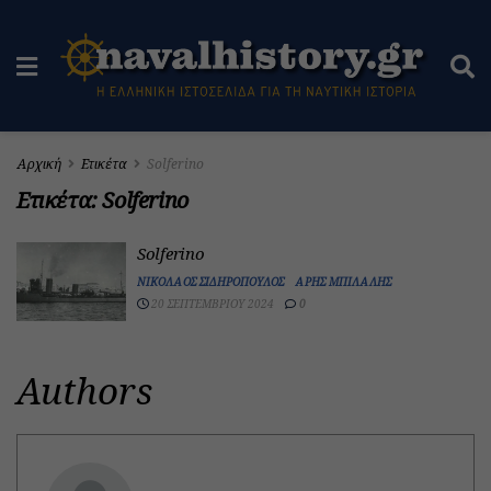
Αρχική
Ετικέτα
Solferino
Ετικέτα:
Solferino
Solferino
ΝΙΚΌΛΑΟΣ ΣΙΔΗΡΌΠΟΥΛΟΣ
ΆΡΗΣ ΜΠΙΛΆΛΗΣ
20 ΣΕΠΤΕΜΒΡΊΟΥ 2024
0
Authors