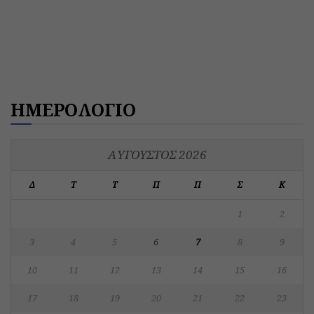
ΗΜΕΡΟΛΟΓΙΟ
ΑΎΓΟΥΣΤΟΣ 2026
Δ
Τ
Τ
Π
Π
Σ
Κ
1
2
3
4
5
6
7
8
9
10
11
12
13
14
15
16
17
18
19
20
21
22
23