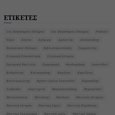
ΕΤΙΚΕΤΕΣ
1ος Παγκόσμιος Πόλεμος
2ος Παγκόσμιος Πόλεμος
Podcast
Ύδρα
Αίγινα
Αβέρωφ
Αμπατζής
Απιδιανάκης
Βαλκανικοί Πόλεμοι
Βιβλιοπαρουσίαση
Γεωργαντάς
Ελληνική Επανάσταση
Ελληνική Ιστορία
Εμπορική Ναυτιλία
Ζωγραφική
Θεοδωράκης
Ιωαννίδου
Καθρέπτας
Καλογεράκης
Καρέλας
Καριζώνη
Κουντουριώτης
Κρίστυ Εμίλιο Ιωαννίδου
Κυριακίδης
Λειβαδάς
Λογοτεχνία
Μαραγκουδάκης
Μιχαηλίδου
Μπαλόπουλος
Μπιλάλης
Ναυάγιο
Ναυτικές Ιστορίες
Ναυτική Ιστορία
Ναυτική Ισχύς
Ναυτική Παράδοση
Ναυτική Τεχνολογία
Ναυτική ισχύς
Ναυτικό Δίκαιο