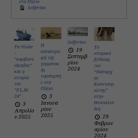
στο Πήλιο
Solferino
Solferino
Η
Τα πλοία
To
19
καταστρο
–
ιστορικό
Σεπτεμβ
φή της
“καρβουν
βύθισης
ρίου
γερμανικ
ιάρηδες”
του
2024
ής
και η
“Ναύαρχ
νηοπομπή
ιστορία
ος
ς στο
του
Κουντουρ
Πήλιο
“P.L.M.
ιώτης”
3
24”
στην
Ιανουα
Θεσσαλον
3
ρίου
ίκη
Απριλίο
2025
29
υ 2025
Φεβρου
αρίου
2024