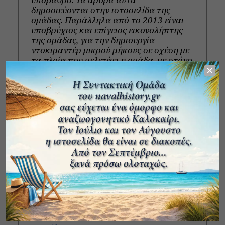
δημοσιεύονται στην ιστοσελίδα της
ομάδας. Παράλληλα από το 2013 είναι
υποβρύχιος και επίγειος εικονολήπτης
της ομάδας, για την δημιουργία
ντοκιμαντέρ μικρού μήκους σε σχέση με
τα πλοία που μελετάει η ομάδα, με στόχο
την διάδοση του έργου της μέσω των
οπτικοακουστικων μέσων. Έχει
συμμετάσχει σε ερευνητικά
προγράμματα για την δημιουργία
τρισδιάστατων μοντέλων ναυαγίων
μέσω της μεθόδου της
φωτογραμμετρικής αποτύπωσης.
View all posts
Πρόσφατα άρθρα
Τα πλοία – “καρβουνιάρηδες” και η ιστορία
του “P.L.M. 24”
Η καταστροφή της γερμανικής νηοπομπής