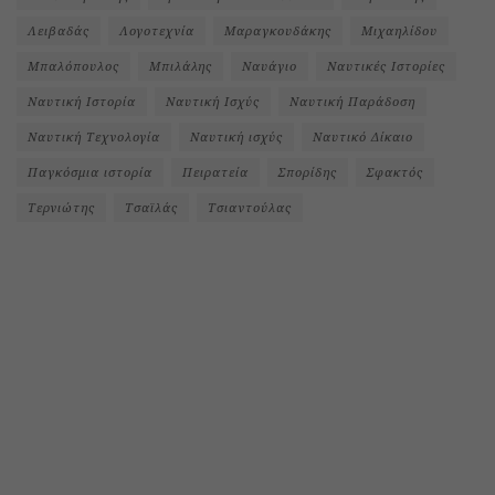
Λειβαδάς
Λογοτεχνία
Μαραγκουδάκης
Μιχαηλίδου
Μπαλόπουλος
Μπιλάλης
Ναυάγιο
Ναυτικές Ιστορίες
Ναυτική Ιστορία
Ναυτική Ισχύς
Ναυτική Παράδοση
Ναυτική Τεχνολογία
Ναυτική ισχύς
Ναυτικό Δίκαιο
Παγκόσμια ιστορία
Πειρατεία
Σπορίδης
Σφακτός
Τερνιώτης
Τσαϊλάς
Τσιαντούλας