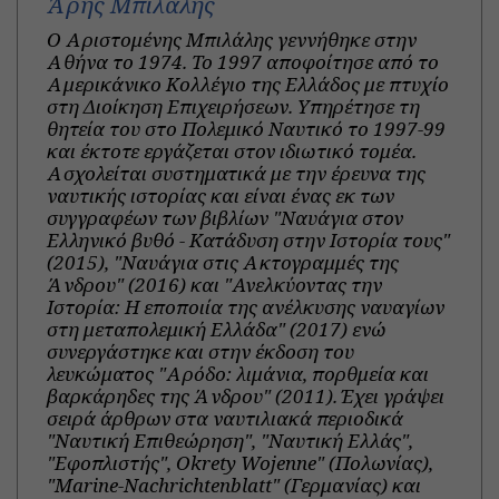
Άρης Μπιλάλης
Ο Αριστομένης Μπιλάλης γεννήθηκε στην
Αθήνα το 1974. Το 1997 αποφοίτησε από το
Αμερικάνικο Κολλέγιο της Ελλάδος με πτυχίο
στη Διοίκηση Επιχειρήσεων. Υπηρέτησε τη
θητεία του στο Πολεμικό Ναυτικό το 1997-99
και έκτοτε εργάζεται στον ιδιωτικό τομέα.
Ασχολείται συστηματικά με την έρευνα της
ναυτικής ιστορίας και είναι ένας εκ των
συγγραφέων των βιβλίων "Ναυάγια στον
Ελληνικό βυθό - Κατάδυση στην Ιστορία τους"
(2015), "Ναυάγια στις Ακτογραμμές της
Άνδρου" (2016) και "Ανελκύοντας την
Ιστορία: Η εποποιία της ανέλκυσης ναυαγίων
στη μεταπολεμική Ελλάδα" (2017) ενώ
συνεργάστηκε και στην έκδοση του
λευκώματος "Αρόδο: λιμάνια, πορθμεία και
βαρκάρηδες της Άνδρου" (2011). Έχει γράψει
σειρά άρθρων στα ναυτιλιακά περιοδικά
"Ναυτική Επιθεώρηση", "Ναυτική Ελλάς",
"Εφοπλιστής", Okrety Wojenne" (Πολωνίας),
"Marine-Nachrichtenblatt" (Γερμανίας) και