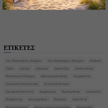
ΕΤΙΚΕΤΕΣ
1ος Παγκόσμιος Πόλεμος
2ος Παγκόσμιος Πόλεμος
Podcast
Ύδρα
Αίγινα
Αβέρωφ
Αμπατζής
Απιδιανάκης
Βαλκανικοί Πόλεμοι
Βιβλιοπαρουσίαση
Γεωργαντάς
Ελληνική Επανάσταση
Ελληνική Ιστορία
Εμπορική Ναυτιλία
Ζωγραφική
Θεοδωράκης
Ιωαννίδου
Καθρέπτας
Καλογεράκης
Καρέλας
Καριζώνη
Κουντουριώτης
Κρίστυ Εμίλιο Ιωαννίδου
Κυριακίδης