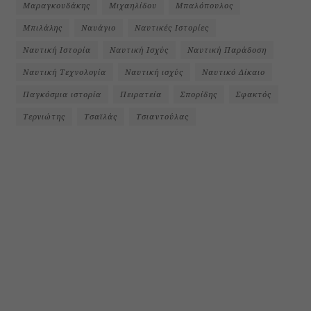
Μαραγκουδάκης
Μιχαηλίδου
Μπαλόπουλος
Μπιλάλης
Ναυάγιο
Ναυτικές Ιστορίες
Ναυτική Ιστορία
Ναυτική Ισχύς
Ναυτική Παράδοση
Ναυτική Τεχνολογία
Ναυτική ισχύς
Ναυτικό Δίκαιο
Παγκόσμια ιστορία
Πειρατεία
Σπορίδης
Σφακτός
Τερνιώτης
Τσαϊλάς
Τσιαντούλας