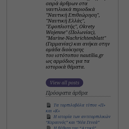
σειρά άρθρων στα
ναυτιλιακά περιοδικά
"Ναυτική Επιθεώρηση",
"Ναυτική Ελλάς",
"Εφοπλιστής", Okrety
Wojenne" (Πολωνίας),
"Marine-Nachrichtenblatt"
(Γερμανίας) και ανήκει στην
ομάδα διοίκησης
του ιστότοπου nautilia.gr
ως αρμόδιος για τα
ιστορικά θέματα.
View all posts
Πρόσφατα άρθρα
Τα τορπιλοβόλα τύπου «Π»
και «Κ»
Η ιστορία των αντιτορπιλικών
“Κεραυνός” και “Νέα Γενεά”
H βύθιση του “Αττική”