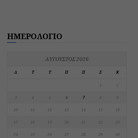
ΗΜΕΡΟΛΟΓΙΟ
ΑΎΓΟΥΣΤΟΣ 2026
Δ
Τ
Τ
Π
Π
Σ
Κ
1
2
3
4
5
6
7
8
9
10
11
12
13
14
15
16
17
18
19
20
21
22
23
24
25
26
27
28
29
30