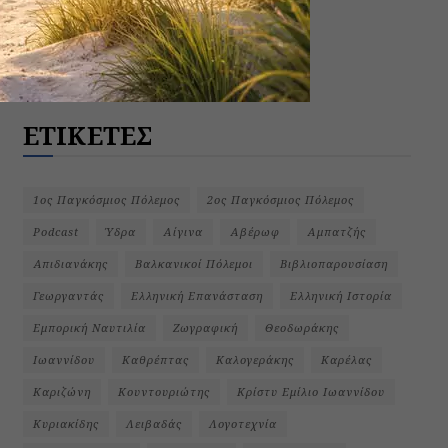
ΕΤΙΚΕΤΕΣ
1ος Παγκόσμιος Πόλεμος
2ος Παγκόσμιος Πόλεμος
Podcast
Ύδρα
Αίγινα
Αβέρωφ
Αμπατζής
Απιδιανάκης
Βαλκανικοί Πόλεμοι
Βιβλιοπαρουσίαση
Γεωργαντάς
Ελληνική Επανάσταση
Ελληνική Ιστορία
Εμπορική Ναυτιλία
Ζωγραφική
Θεοδωράκης
Ιωαννίδου
Καθρέπτας
Καλογεράκης
Καρέλας
Καριζώνη
Κουντουριώτης
Κρίστυ Εμίλιο Ιωαννίδου
Κυριακίδης
Λειβαδάς
Λογοτεχνία