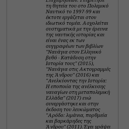
τη θητεία του στο Πολεμικό
Ναυτικό το 1997-99 και
έκτοτε εργάζεται στον
ιδιωτικό τομέα. Ασχολείται
συστηματικά με την έρευνα
της ναυτικής ιστορίας και
είναι ένας εκ των
συγγραφέων των βιβλίων
"Ναυάγια στον Ελληνικό
βυθό - Κατάδυση στην
Ιστορία τους" (2015),
"Ναυάγια στις Ακτογραμμές
της Άνδρου" (2016) και
"Ανελκύοντας την Ιστορία:
Η εποποιία της ανέλκυσης
ναυαγίων στη μεταπολεμική
Ελλάδα" (2017) ενώ
συνεργάστηκε και στην
έκδοση του λευκώματος
"Αρόδο: λιμάνια, πορθμεία
και βαρκάρηδες της
Άνδρου" (2011). Έχει γράψει