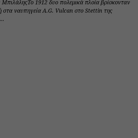
 ΜπιλάληςTo 1912 δυο πολεμικά πλοία βρίσκονταν
 στα ναυπηγεία A.G. Vulcan στο Stettin της
..