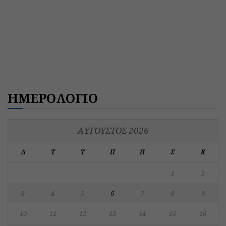
ΗΜΕΡΟΛΟΓΙΟ
ΑΎΓΟΥΣΤΟΣ 2026
Δ
Τ
Τ
Π
Π
Σ
Κ
1
2
3
4
5
6
7
8
9
10
11
12
13
14
15
16