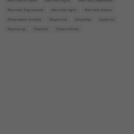
Ναυτική Ιστορία
Ναυτική Ισχύς
Ναυτική Παράδοση
Ναυτική Τεχνολογία
Ναυτική ισχύς
Ναυτικό Δίκαιο
Παγκόσμια ιστορία
Πειρατεία
Σπορίδης
Σφακτός
Τερνιώτης
Τσαϊλάς
Τσιαντούλας