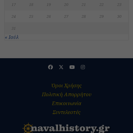
17
18
19
20
21
22
23
24
25
26
27
28
29
30
31
« Ιούλ
Όροι Χρήσης
Πολιτική Απορρήτου
Επικοινωνία
Συντελεστές