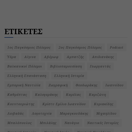
ΕΤΙΚΕΤΕΣ
1ος Παγκόσμιος Πόλεμος
2ος Παγκόσμιος Πόλεμος
Podcast
Ύδρα
Αίγινα
Αβέρωφ
Αμπατζής
Απιδιανάκης
Βαλκανικοί Πόλεμοι
Βιβλιοπαρουσίαση
Γεωργαντάς
Ελληνική Επανάσταση
Ελληνική Ιστορία
Εμπορική Ναυτιλία
Ζωγραφική
Θεοδωράκης
Ιωαννίδου
Καθρέπτας
Καλογεράκης
Καρέλας
Καριζώνη
Κουντουριώτης
Κρίστυ Εμίλιο Ιωαννίδου
Κυριακίδης
Λειβαδάς
Λογοτεχνία
Μαραγκουδάκης
Μιχαηλίδου
Μπαλόπουλος
Μπιλάλης
Ναυάγιο
Ναυτικές Ιστορίες