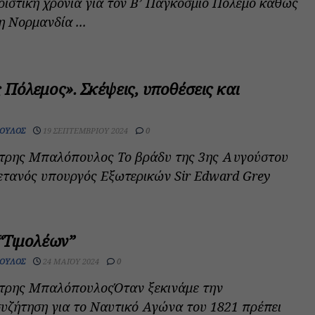
ριστική χρονιά για τον Β’ Παγκόσμιο Πόλεμο καθώς
 Νορμανδία ...
Πόλεμος». Σκέψεις, υποθέσεις και
ΟΥΛΟΣ
19 ΣΕΠΤΕΜΒΡΊΟΥ 2024
0
ήτρης Μπαλόπουλος Το βράδυ της 3ης Αυγούστου
ετανός υπουργός Εξωτερικών Sir Edward Grey
“Τιμολέων”
ΟΥΛΟΣ
24 ΜΑΪ́ΟΥ 2024
0
ήτρης ΜπαλόπουλοςΌταν ξεκινάμε την
υζήτηση για το Ναυτικό Αγώνα του 1821 πρέπει