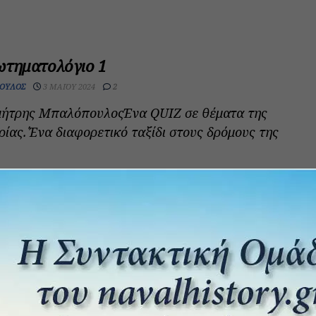
ωτηματολόγιο 1
ΟΥΛΟΣ
3 ΜΑΪ́ΟΥ 2024
2
ημήτρης ΜπαλόπουλοςΈνα QUIZ σε θέματα της
ρίας.΄Ένα διαφορετικό ταξίδι στους δρόμους της
μπορ συνομιλεί με την οικονομία και την
ΟΥΛΟΣ
3 ΙΑΝΟΥΑΡΊΟΥ 2024
0
ήτρης ΜπαλόπουλοςΕξερευνώντας τις
να χειμωνιάτικο βράδυ στη Νέα Υόρκη, κάπου στα