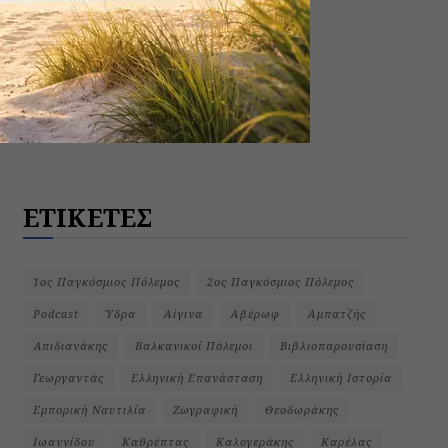
ΕΤΙΚΕΤΕΣ
1ος Παγκόσμιος Πόλεμος
2ος Παγκόσμιος Πόλεμος
Podcast
Ύδρα
Αίγινα
Αβέρωφ
Αμπατζής
Απιδιανάκης
Βαλκανικοί Πόλεμοι
Βιβλιοπαρουσίαση
Γεωργαντάς
Ελληνική Επανάσταση
Ελληνική Ιστορία
Εμπορική Ναυτιλία
Ζωγραφική
Θεοδωράκης
Ιωαννίδου
Καθρέπτας
Καλογεράκης
Καρέλας