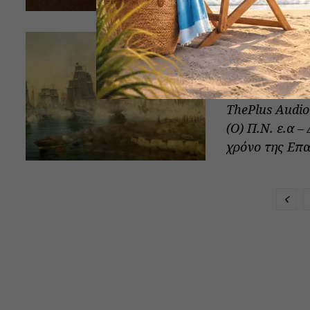
Η ναυμαχία
Σπετσών)
ΔΗΜΉΤΡΗΣ ΜΠΑΛΌΠ
ThePlus Audi
(Ο) Π.Ν. ε.α 
χρόνο της Επα