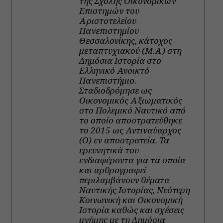
της Σχολής Οικονομικών
Επιστημών του
Αριστοτελείου
Πανεπιστημίου
Θεσσαλονίκης, κάτοχος
μεταπτυχιακού (Μ.Α) στη
Δημόσια Ιστορία στο
Ελληνικό Ανοικτό
Πανεπιστήμιο.
Σταδιοδρόμησε ως
Οικονομικός Αξιωματικός
στο Πολεμικό Ναυτικό από
το οποίο αποστρατεύθηκε
το 2015 ως Αντιναύαρχος
(Ο) εν αποστρατεία. Τα
ερευνητικά του
ενδιαφέροντα για τα οποία
και αρθρογραφεί
περιλαμβάνουν θέματα
Ναυτικής Ιστορίας, Νεότερη
Κοινωνική και Οικονομική
Ιστορία καθώς και σχέσεις
μνήμης με τη Δημόσια