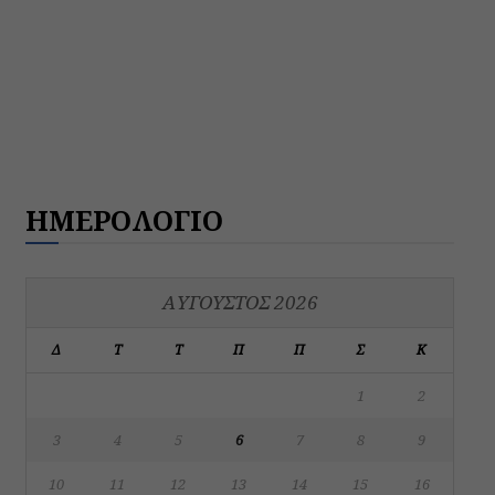
ΗΜΕΡΟΛΟΓΙΟ
ΑΎΓΟΥΣΤΟΣ 2026
Δ
Τ
Τ
Π
Π
Σ
Κ
1
2
3
4
5
6
7
8
9
10
11
12
13
14
15
16