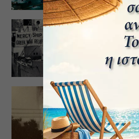
μέσα του Δεκέμ
Τα “λευκά κ
επιχείρηση τ
ΔΗΜΉΤΡΗΣ ΜΠΑΛΌΠ
Γράφει ο Δημ
προετοίμαζοντ
ανέλαβε να εκκ
15 Αυγούστο
Ελληνοϊταλι
ΔΗΜΉΤΡΗΣ ΜΠΑΛΌΠ
Γράφει ο Δημ
1940 ήταν για
καθώς ο Β’ ...