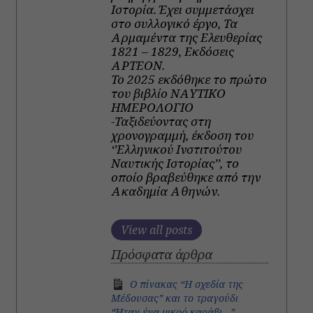
Ιστορία. Έχει συμμετάσχει
στο συλλογικό έργο, Τα
Αρμαμέντα της Ελευθερίας
1821 – 1829, Εκδόσεις
ΑΡΤΕΟΝ.
Το 2025 εκδόθηκε το πρώτο
του βιβλίο ΝΑΥΤΙΚΟ
ΗΜΕΡΟΛΟΓΙΟ
-Ταξιδεύοντας στη
χρονογραμμή, έκδοση του
‘’Ελληνικού Ινστιτούτου
Ναυτικής Ιστορίας’’, το
οποίο βραβεύθηκε από την
Ακαδημία Αθηνών.
View all posts
Πρόσφατα άρθρα
Ο πίνακας “Η σχεδία της
Μέδουσας” και το τραγούδι
“Ήταν ένα μικρό καράβι…”