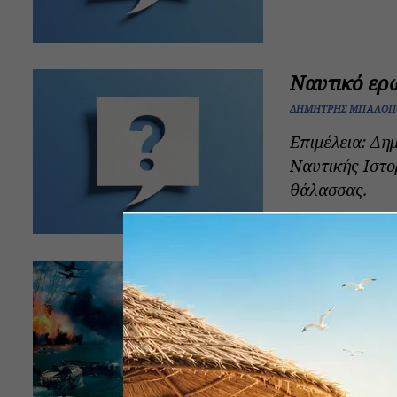
Ναυτικό ερ
ΔΗΜΉΤΡΗΣ ΜΠΑΛΌΠ
Επιμέλεια: Δ
Ναυτικής Ιστο
θάλασσας.
Το Περλ Χάρ
τέχνη.
ΔΗΜΉΤΡΗΣ ΜΠΑΛΌΠ
Γράφει ο Δημ
αποσιωπήσειςΈ