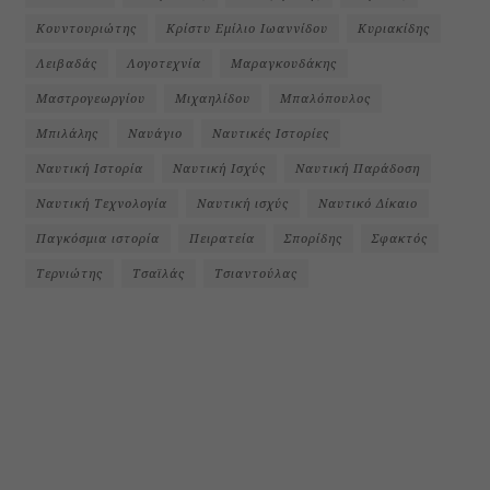
Κουντουριώτης
Κρίστυ Εμίλιο Ιωαννίδου
Κυριακίδης
Λειβαδάς
Λογοτεχνία
Μαραγκουδάκης
Μαστρογεωργίου
Μιχαηλίδου
Μπαλόπουλος
Μπιλάλης
Ναυάγιο
Ναυτικές Ιστορίες
Ναυτική Ιστορία
Ναυτική Ισχύς
Ναυτική Παράδοση
Ναυτική Τεχνολογία
Ναυτική ισχύς
Ναυτικό Δίκαιο
Παγκόσμια ιστορία
Πειρατεία
Σπορίδης
Σφακτός
Τερνιώτης
Τσαϊλάς
Τσιαντούλας