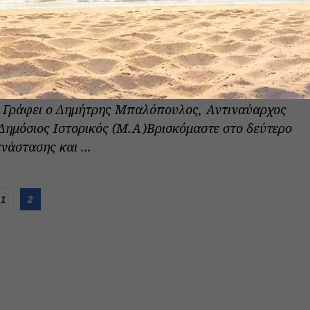
 του Αργολικού Κόλπου (ναυμαχία των
ΟΥΛΟΣ
6 ΟΚΤΩΒΡΊΟΥ 2023
0
o Γράφει ο Δημήτρης Μπαλόπουλος, Αντιναύαρχος
– Δημόσιος Ιστορικός (Μ.Α)Βρισκόμαστε στο δεύτερο
νάστασης και ...
1
2