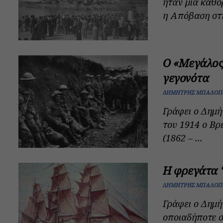
ήταν μια καθο
η Απόβαση στη
Ο «Μεγάλος 
γεγονότα
ΔΗΜΉΤΡΗΣ ΜΠΑΛΌΠ
Γράφει ο Δημ
του 1914 ο Βρ
(1862 – ...
Η φρεγάτα 
ΔΗΜΉΤΡΗΣ ΜΠΑΛΌΠ
Γράφει ο Δημ
οποιαδήποτε σ