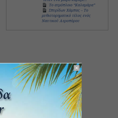
Το ατμόπλοιο “Καλαμάρα”
Σπυρίδων Χάμπας – Το
μυθιστορηματικό τέλος ενός
Ναυτικού Αεροπόρου