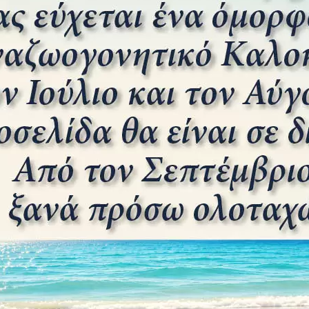
βρη του 1941. Το σκηνικό ...
αράβια”. Η μεγαλύτερη επισιτιστική
ου Β’ Π.Π.
ΟΥΛΟΣ
20 ΝΟΕΜΒΡΊΟΥ 2023
0
ήτρης ΜπαλόπουλοςΕισαγωγήΗ χιτλερική Γερμανία
ας την επίθεσή της κατά της Σοβιετικής Ένωσης
αθαρίσει τις εκκρεμότητες στη ...
υ 1940. «Έλλη» – Το πρώτο θύμα του
κού Πολέμου του 1940
ΟΥΛΟΣ
14 ΑΥΓΟΎΣΤΟΥ 2025
0
ήτρης ΜπαλόπουλοςΤα προεόρτιαΤο καλοκαίρι του
 την Ελλάδα ιδιαίτερα θερμό αλλά και αγωνιώδες,