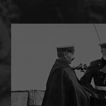
κατασκευής πλοίων και συγκεκριμένα μεγάλων 
δήλωνε ο Τίρπιτς: «Για τη Γερμανία ο πιο επικί