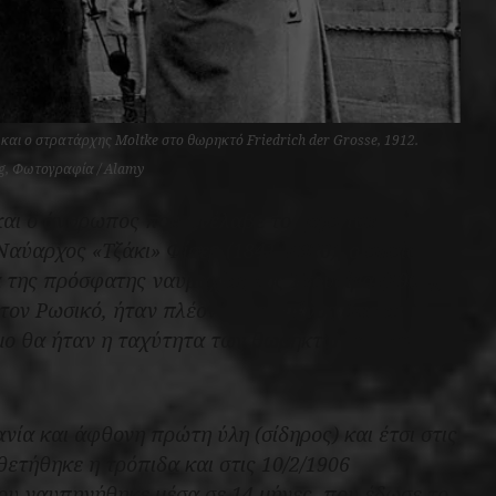
z και ο στρατάρχης Moltke στο θωρηκτό Friedrich der Grosse, 1912.
ng, Φωτογραφία / Alamy
και ο άνθρωπος που ανέλαβε το έργο του
Ναύαρχος «Τζάκι» Φίσερ (1841–1920), ο οποίος
 της πρόσφατης ναυμαχίας της Τσουσίμα (1904),
τον Ρωσικό, ήταν πλέον πεπεισμένος ότι τα
εμο θα ήταν η ταχύτητα των θωρηκτών και το
νία και άφθονη πρώτη ύλη (σίδηρος) και έτσι στις
ετήθηκε η τρόπιδα και στις 10/2/1906
που ναυπηγήθηκε μέσα σε 14 μήνες, που έδωσε το