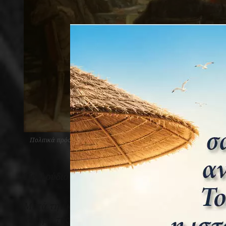
Πολιτικά πρόσωπα του 1ου ΠΠ ζωγραφισμένοι από τον Sir James Guth
καθισμένο δίπλα του [NPG 2463, 
Πρελούδιο
Μετά την κατάρρευση της χρηματαγοράς του Παρι
κέντρο της παγκόσμιας οικονομίας, όχι μόνο γι