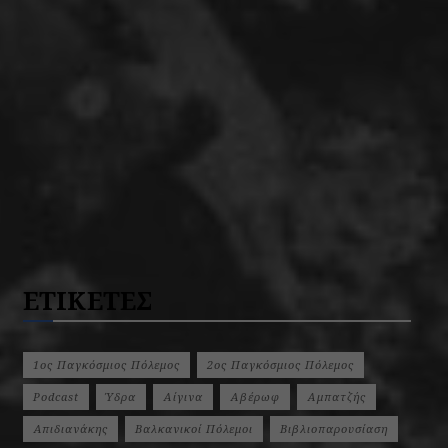
ΕΤΙΚΕΤΕΣ
1ος Παγκόσμιος Πόλεμος
2ος Παγκόσμιος Πόλεμος
Podcast
Ύδρα
Αίγινα
Αβέρωφ
Αμπατζής
Απιδιανάκης
Βαλκανικοί Πόλεμοι
Βιβλιοπαρουσίαση