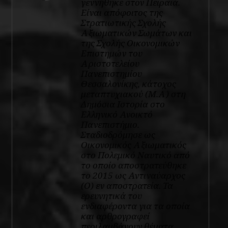
γεννήθηκε στον Πειραιά.
Είναι απόφοιτος της
Στρατιωτικής Σχολής
Αξιωματικών Σωμάτων και
της Σχολής Οικονομικών
Επιστημών του
Αριστοτελείου
Πανεπιστημίου
Θεσσαλονίκης, κάτοχος
μεταπτυχιακού (Μ.Α) στη
Δημόσια Ιστορία στο
Ελληνικό Ανοικτό
Πανεπιστήμιο.
Σταδιοδρόμησε ως
Οικονομικός Αξιωματικός
στο Πολεμικό Ναυτικό από
το οποίο αποστρατεύθηκε
το 2015 ως Αντιναύαρχος
(Ο) εν αποστρατεία. Τα
ερευνητικά του
ενδιαφέροντα για τα οποία
και αρθρογραφεί
περιλαμβάνουν θέματα