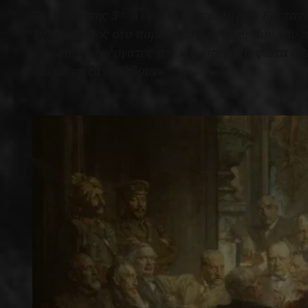
Το βράδυ της 3
Αυγούστου του 1914 ο Βρετανό
ης
1933), όρθιος στο παράθυρο του γραφείου του 
από τους συνεργάτες του και είπε:
«Τα φώτα σβή
δούμε να ξανανάβουν».