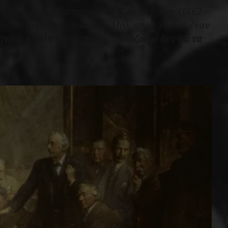
ς υπουργός Εξωτερικών Sir Edward Grey (1862 –
που αντίκρυζε τη λεωφόρο Μολ, στράφηκε σ’ έναν
νουν σε όλη την Ευρώπη….όσο ζούμε δεν θα τα