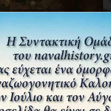
rie. Ο Grey κάθεται στο κέντρο (προφίλ) με τον Sir Winston Churchill
National Portrait Gallery, London]
σιού το 1870, το Σίτι του Λονδίνου ήταν το
ατί η βρετανική βιομηχανία άνθρακα και σιδήρου