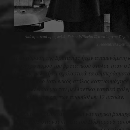
Από αριστερά προς δεξιά, Kaiser Wilhelm II, o ναύαρχος Tirpit
Sueddeutsche Zeitu
Η αντίδραση της Βρετανίας ήταν αναμενόμενη 
εκσυγχρονισμού του βρετανικού στόλου ήταν ο 
έχοντας μελετήσει σχολαστικά τα συμπεράσματα
στην οποία ο Ιαπωνικός στόλος κατεναυμάχησε 
σημεία κλειδιά για τον μελλοντικό ναυτικό πόλ
μεγάλο βεληνεκές των πυροβόλων 12 ιντσών.
Οι Βρετανοί διέθεταν μεγάλη ναυπηγική βιομηχα
22/10/1905 στα ναυπηγεία του Πόρτσμουθ τοποθ
καθελκύεται το HMS
Dreadnought
, ένα πλοίο 