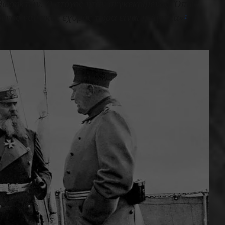
θωρηκτών. Ο στόχος ήταν συγκεκριμένος. Όπως
νδυνος ναυτικός εχθρός τώρα είναι η Αγγλία»
1