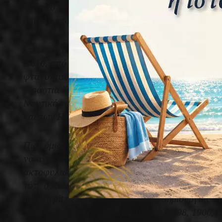
ήταν το εργοστάσιο όλου του κόσμου, αλλά κυρί
μεγάλο κεφάλαιο και εκεί είχαν μετοικίσει οι μ
Στις αρχές του 20
αιώνα η Βρετανική Αυτοκρατ
ου
Πόλο, από τον Καναδά ως την Αίγυπτο και την 
φτάνοντας ως την Ινδία, τη Βιρμανία, τη Σιγκα
τεράστια δύναμη που στηριζόταν κυρίως στη θα
Ναυτικό της (Royal Navy), ενώ το βουητό των α
και των Η.Π.Α ακούγονταν πολύ αδύναμο ακόμ
Πως όμως η Βρετανία έφτασε στη δημιουργία εν
να αναζητηθεί στη Γερμανία, μια χώρα που μέχρ
ακτοφυλακή για την προστασία των ακτών της 
τότε ο Kaiser Wilhelm II και ο νέος Υπουργός 
von Tirpitz έλαβαν την απόφαση δημιουργίας εν
πέντε νομοθετικές πρωτοβουλίες (1898, 1900,1