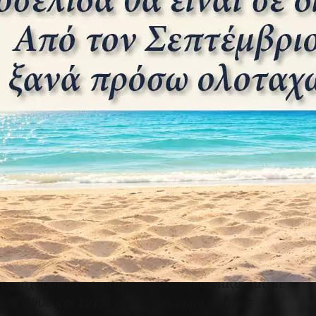
ως, γιατί στο Λονδίνο κυκλοφορούσε όλο το
εγαλύτεροι Ευρωπαίοι τραπεζίτες.
ορία επεκτεινόταν από τον Βόρειο ως τον Νότιο
αποικία του ακρωτηρίου της Καλής Ελπίδας,
πούρη, την Αυστραλία κ.α. Πράγματι ήταν μια
λάσσια
ισχύ που της χάριζε το πανίσχυρο
νταγωνιστών της, της Γερμανίας, της Ιαπωνίας
α.
ός τόσου ισχυρού Ναυτικού; Η απάντηση πρέπει
ι το 1898 χρησιμοποιούσε το Ναυτικό της ως
Βαλτικής.
Όλα αυτά όμως μέχρι το 1898, καθώς
του Αυτοκρατορικού Ναυτικού, Ναύαρχος Alfred
ός ισχυρού πολεμικού στόλου, εγκαινιάζοντας με
906, 1908 και 1912) ένα πρόγραμμα μαζικής