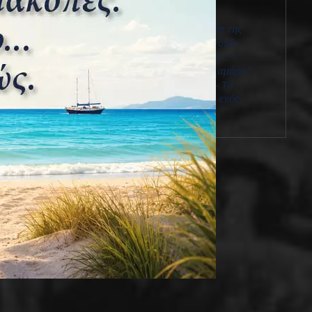
Ο πίνακας “Η σχεδία της
Μέδουσας” και το τραγούδι
“Ήταν ένα μικρό καράβι…”
Το ατμόπλοιο “Καλαμάρα”
Σπυρίδων Χάμπας – Το
μυθιστορηματικό τέλος ενός
Ναυτικού Αεροπόρου