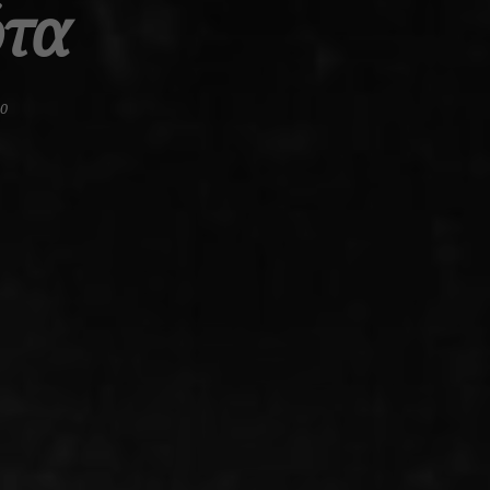
ότα
0