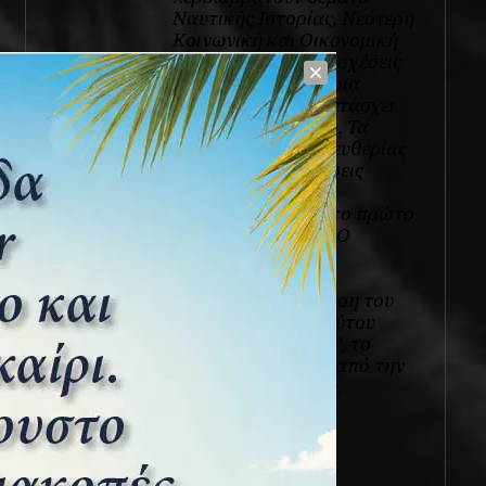
Ναυτικής Ιστορίας, Νεότερη
Κοινωνική και Οικονομική
Ιστορία καθώς και σχέσεις
μνήμης με τη Δημόσια
Ιστορία. Έχει συμμετάσχει
στο συλλογικό έργο, Τα
Αρμαμέντα της Ελευθερίας
1821 – 1829, Εκδόσεις
ΑΡΤΕΟΝ.
Το 2025 εκδόθηκε το πρώτο
του βιβλίο ΝΑΥΤΙΚΟ
ΗΜΕΡΟΛΟΓΙΟ
-Ταξιδεύοντας στη
χρονογραμμή, έκδοση του
‘’Ελληνικού Ινστιτούτου
Ναυτικής Ιστορίας’’, το
οποίο βραβεύθηκε από την
Ακαδημία Αθηνών.
View all posts
Πρόσφατα άρθρα