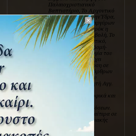
Παλαιοχριστιανικό
Βαπτιστήριο, Το Αρχοντικό
του Γ. Βούλγαρη στην Ύδρα,
Ο Ναός των Αγ. Αναργύρων
στην Ερμιόνη, Μπαρόκ η
έκσταση και η υπερβολή, Το
Μακεδονικό Αρχοντικό,
Νεοκλασσικισμός, Δομή-
Μορφή και Λειτουργία του
Ιερού Χώρου, κ.ά. Έχει
επιμεληθεί την έκδοση σε
σειρά βιβλίων των άρθρων
του πατέρα του, του
αείμνηστου καθηγητή Αγγ.
Προκοπίου και έχει
μεταφράσει φιλοσοφικά και
ποιητικά κείμενα
ανατολικών παραδόσεων.
Έχει εντρυφήσει ιδιαίτερα σε
ζητήματα παραδοσιακής
και νεοκλασικής
αρχιτεκτονικής του