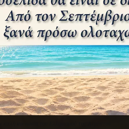
έκλεινε μέσα της μια δύναμη σχεδόν μαγική
και ακτινοβολούσε στην έκφρασή της την
ψυχή της αφρικανικής ηπείρου. Η δύναμη
αυτής της προσωπογραφίας στάθηκε μοναδική
στην ιστορία της ελληνικής ζωγραφικής, για το
είδος της τεχνικής της και για την ενεργητική
της
έκφραση.
Ο Γιώργος Προκοπίου πρέπει να τοποθετηθεί
στη σχολή της ρομαντικής ζωγραφικής
πορτραίτων και των εντυπώσεων που έφερε
από την Αφρική υπήρξε απολογητής του
ρομαντικού εξωτισμού στην Ελλάδα.
 καλή κοινωνία του Ελληνισμού της Αιγύπτου