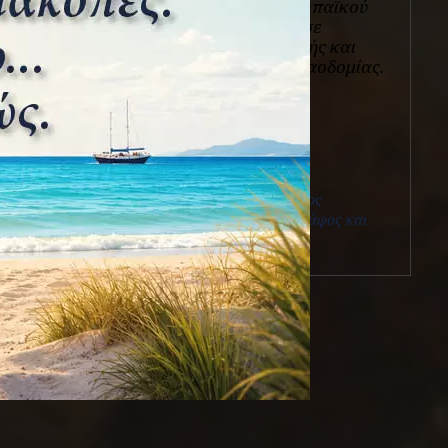
ελληνικού και ευρωπαϊκού
χώρου καθώς και σε
ζητήματα Βυζαντινής και
Μεταβυζαντινής Ναοδομίας.
View all posts
Πρόσφατα άρθρα
Ο ζωγράφος Γιώργος
Προκοπίου ως φωτογράφος και
κινηματογραφιστής