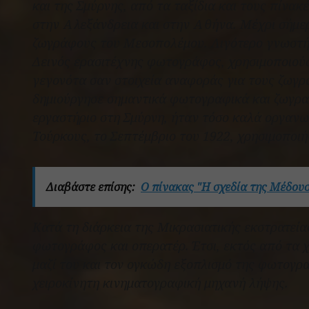
και της Σμύρνης, από τα ταξίδια και τους πίνα
στην Αλεξάνδρεια και στην Αθήνα. Μέχρι σήμερ
ζωγράφους του Μεσοπολέμου. Λιγότερο γνωστή 
Δεινός ερασιτέχνης φωτογράφος, χρησιμοποιού
γεγονότα σαν στοιχεία αναφοράς για τους ζωγρ
δημιούργησε σημαντικά φωτογραφικά και ζωγρα
εργαστήριο στη Σμύρνη, ήταν τόσο καλά οργανω
Τούρκους, το Σεπτέμβριο του 1922, χρησιμοποιή
Διαβάστε επίσης:
Ο πίνακας "Η σχεδία της Μέδουσα
Κατά τη διάρκεια της Μικρασιατικής εκστρατεί
φωτογράφος και οπερατέρ. Έτσι, εκτός από τα 
μαζί του και τον ογκώδη εξοπλισμό της φωτογρα
χειροκίνητη κινηματογραφική μηχανή λήψης.