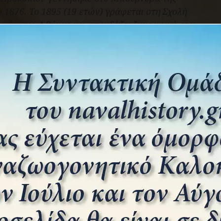
ο 1876. Το 1895 (19 ετών) γράφεται στη Σχολή
νών της Αθήνας και σπουδάζει ζωγραφική στα
α του Λύτρα και του Ροϊλού.
ηγαίνει με καραβάνι από την Αλεξάνδρεια στην
έμπα της Αβησσυνίας και συμμετέχει σ’ ένα
αγωνισμό για την προσωπογραφία του
ρα Μενελίκ του Β’. Κερδίζει το πρώτο βραβείο
ένει ζωγράφος της Αυλής. Την περίοδο εκείνη
και το πορτραίτο της αυτοκράτειρας Ταϊτού, κι
γκίπων, υπουργών και πρεσβευτών.
Η εξωτική προσωπογραφία του Μενελίκ Β’,
ζωγραφισμένη με κάρβουνο και σφομίλι,