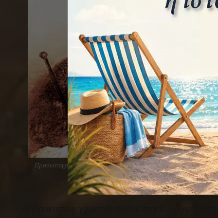
Προσωπογραφία του βασιλιά Νεγκούς Μενελίκ με τη στολή του
θρόνου, ελαιογραφία 1904.
Ο Προκοπίου γνωστός πλέον σαν ζωγράφος στην