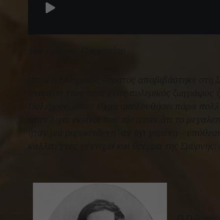
Του Γιώργου Προκοπίου
Όταν ο Ελληνικός στρατός αποβιβάστηκε στη Σ
ανάμεσα τους ούτε ένας πολεμικός ζωγράφος 
Πολέμους, όπου είχαν ακολουθήσει πάρα πολλο
ήταν λίγοι εκείνοι που πίστευαν ότι το μεγαλ
ήταν μια ριψοκίνδυνη -αν όχι χαμένη – υπόθεσ
καλλιτέχνες γέννημα και θρέμμα της Σμύρνης:
Ο Γιώργος