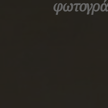
φωτογράφ
Αρχική
Τέχνη & Θάλασσα
Ζωγραφική