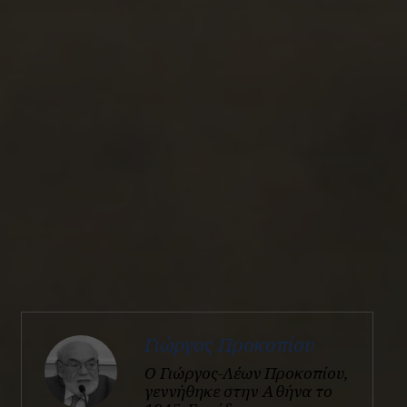
Γιώργος Προκοπίου
Ο Γιώργος-Λέων Προκοπίου,
γεννήθηκε στην Αθήνα το