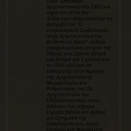
1945. Σπούδασε
αρχιτεκτονική στο ΕΜΠ και
πήρε τον τίτλο του
Διδάκτορα Μηχανικού με τη
διατριβή του "Ο
κοσμολογικός Συμβολισμός
στην Αρχιτεκτονική του
Βυζαντινού Ναού". Δίδαξε
μορφολογία και Ιστορία της
Τέχνης στις Σχολές Πετρά
και Σιταρά για 3 χρόνια και
το 1990 εξελέγει επ.
καθηγητής στην περιοχή
της Αρχιτεκτονικής
Μορφολογίας και
Ρυθμολογίας του Τμ.
Αρχιτεκτόνων του
ΕΜΠολυτεχνείου, όπου
διδάσκει έως σήμερα.
Έγραψε βιβλία και άρθρα
για ζητήματα της
ειδικότητάς του, όπως:
Σύμβολο και Μορφή στο