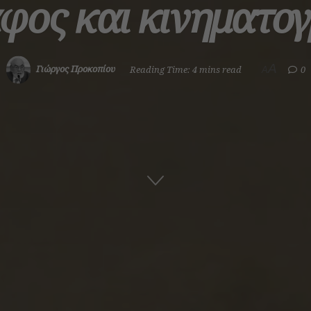
ος και κινηματο
A
Γιώργος Προκοπίου
Reading Time: 4 mins read
0
A