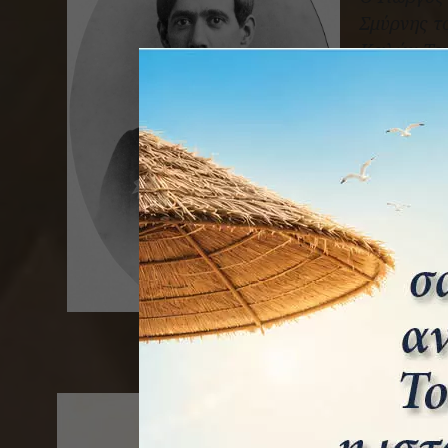
Σμύρνης τ
Καλών Τεχ
εργαστήρι
Το 1904 π
Αντίς Αμπ
διεθνή δι
αυτοκράτο
και παραμ
ζωγράφισε 
άλλων πρι