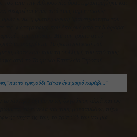
κές του από την Αβησσυνία, δραστηριοποιήθηκε και
α, θεωρείται ένας από τους σημαντικούς
όμως είναι η φωτογραφική δραστηριότητα του.
σε τις φωτογραφίες που έπαιρνε από τα διάφορα
αφικούς του πίνακες. Με τον τρόπο αυτό
φικά ντοκουμέντα. Το φωτογραφικό του
μένο, ώστε λίγο πριν τη σύλληψή του από τους
θηκε από το Τουρκικό Επιτελείο Στρατού.
ς" και το τραγούδι "Ήταν ένα μικρό καράβι..."
ας εργάστηκε όχι μόνο ως ζωγράφος αλλά και ως
χρώματα, τα πινέλα και τους μουσαμάδες, πήρε
φικής μηχανής του, το τρίποδό του και μια