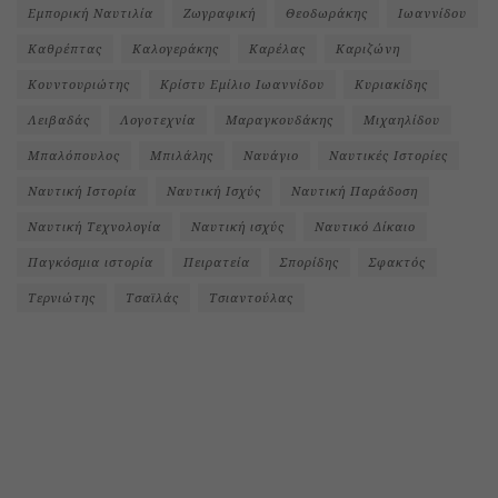
Εμπορική Ναυτιλία
Ζωγραφική
Θεοδωράκης
Ιωαννίδου
Καθρέπτας
Καλογεράκης
Καρέλας
Καριζώνη
Κουντουριώτης
Κρίστυ Εμίλιο Ιωαννίδου
Κυριακίδης
Λειβαδάς
Λογοτεχνία
Μαραγκουδάκης
Μιχαηλίδου
Μπαλόπουλος
Μπιλάλης
Ναυάγιο
Ναυτικές Ιστορίες
Ναυτική Ιστορία
Ναυτική Ισχύς
Ναυτική Παράδοση
Ναυτική Τεχνολογία
Ναυτική ισχύς
Ναυτικό Δίκαιο
Παγκόσμια ιστορία
Πειρατεία
Σπορίδης
Σφακτός
Τερνιώτης
Τσαϊλάς
Τσιαντούλας