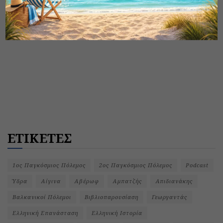
ΕΤΙΚΕΤΕΣ
1ος Παγκόσμιος Πόλεμος
2ος Παγκόσμιος Πόλεμος
Podcast
Ύδρα
Αίγινα
Αβέρωφ
Αμπατζής
Απιδιανάκης
Βαλκανικοί Πόλεμοι
Βιβλιοπαρουσίαση
Γεωργαντάς
Ελληνική Επανάσταση
Ελληνική Ιστορία