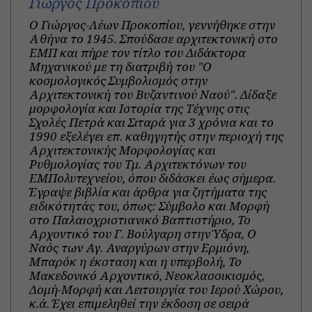
Γιώργος Προκοπίου
Ο Γιώργος-Λέων Προκοπίου, γεννήθηκε στην
Αθήνα το 1945. Σπούδασε αρχιτεκτονική στο
ΕΜΠ και πήρε τον τίτλο του Διδάκτορα
Μηχανικού με τη διατριβή του "Ο
κοσμολογικός Συμβολισμός στην
Αρχιτεκτονική του Βυζαντινού Ναού". Δίδαξε
μορφολογία και Ιστορία της Τέχνης στις
Σχολές Πετρά και Σιταρά για 3 χρόνια και το
1990 εξελέγει επ. καθηγητής στην περιοχή της
Αρχιτεκτονικής Μορφολογίας και
Ρυθμολογίας του Τμ. Αρχιτεκτόνων του
ΕΜΠολυτεχνείου, όπου διδάσκει έως σήμερα.
Έγραψε βιβλία και άρθρα για ζητήματα της
ειδικότητάς του, όπως: Σύμβολο και Μορφή
στο Παλαιοχριστιανικό Βαπτιστήριο, Το
Αρχοντικό του Γ. Βούλγαρη στην Ύδρα, Ο
Ναός των Αγ. Αναργύρων στην Ερμιόνη,
Μπαρόκ η έκσταση και η υπερβολή, Το
Μακεδονικό Αρχοντικό, Νεοκλασσικισμός,
Δομή-Μορφή και Λειτουργία του Ιερού Χώρου,
κ.ά. Έχει επιμεληθεί την έκδοση σε σειρά