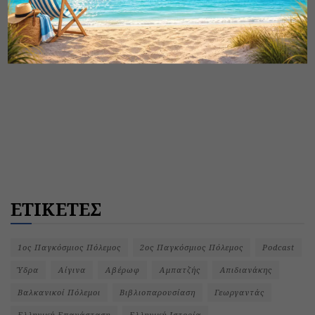
ΕΤΙΚΕΤΕΣ
1ος Παγκόσμιος Πόλεμος
2ος Παγκόσμιος Πόλεμος
Podcast
Ύδρα
Αίγινα
Αβέρωφ
Αμπατζής
Απιδιανάκης
Βαλκανικοί Πόλεμοι
Βιβλιοπαρουσίαση
Γεωργαντάς
Ελληνική Επανάσταση
Ελληνική Ιστορία