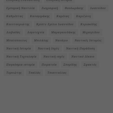
Εμπορική Ναυτιλία
Ζωγραφική
Θεοδωράκης
Ιωαννίδου
Καθρέπτας
Καλογεράκης
Καρέλας
Καριζώνη
Κουντουριώτης
Κρίστυ Εμίλιο Ιωαννίδου
Κυριακίδης
Λειβαδάς
Λογοτεχνία
Μαραγκουδάκης
Μιχαηλίδου
Μπαλόπουλος
Μπιλάλης
Ναυάγιο
Ναυτικές Ιστορίες
Ναυτική Ιστορία
Ναυτική Ισχύς
Ναυτική Παράδοση
Ναυτική Τεχνολογία
Ναυτική ισχύς
Ναυτικό Δίκαιο
Παγκόσμια ιστορία
Πειρατεία
Σπορίδης
Σφακτός
Τερνιώτης
Τσαϊλάς
Τσιαντούλας