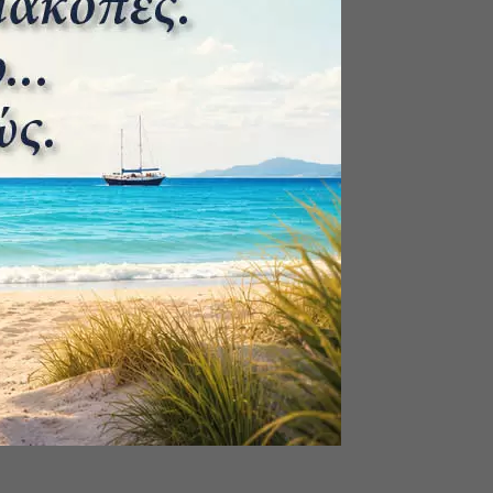
Ο πρώτος Ναύσταθμος Σαλαμίνας –
Η ιστορική Μονή της
Φανερωμένης.
7 Νοεμβρίου 2024