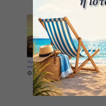
Το ναυάγιο
“Σώστε την Βασιλεύουσα” – Η
27 Μ
ναυτική εκστρατεία των Κρητικών.
29 Μαΐου 2025