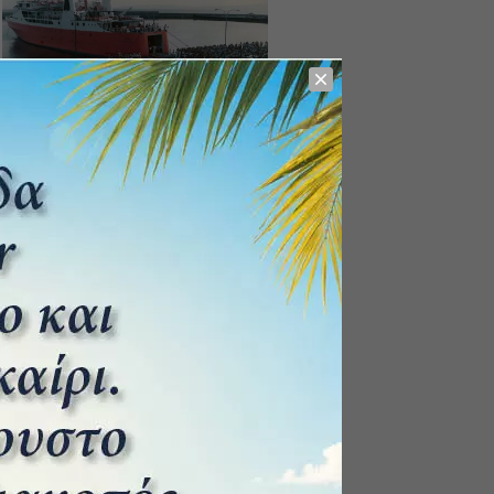
Ε/Γ-Ο/Γ ΠΑΡΟΣ. Ένα πλοίο που
έσωζε ζωές.
11 Σεπτεμβρίου 2025