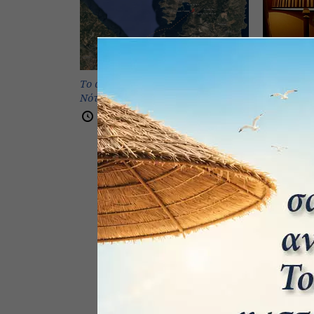
Το ανθυποβρυχιακό φράγμα του
Νότιου Ευβοϊκού
Επιχείρησ
6 Φεβρουαρίου 2026
9 Ιαν