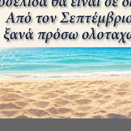
Ο «χρυσός αιώνας» της Καβάλας.
 της “Αγγελικής”
15 Νοεμβρίου 2024
αρτίου 2025