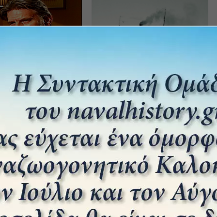
η: “Χρυσόμαλλο Δέρας”
ουαρίου 2026
Ο βομβαρδισμός του ατμόπλοιου
“ΦΡΙΝΤΩΝ” στο Ρέθυμνο
6 Νοεμβρίου 2025