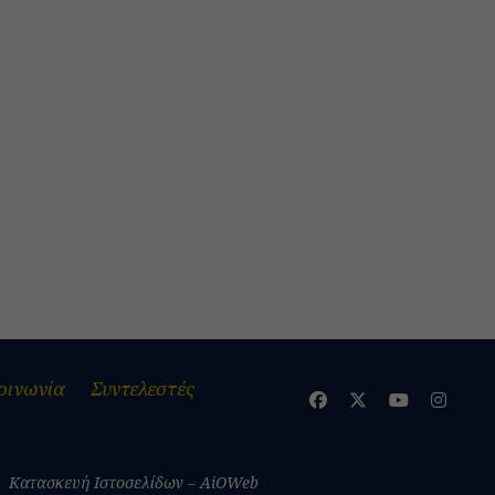
οινωνία
Συντελεστές
Κατασκευή Ιστοσελίδων – AiOWeb