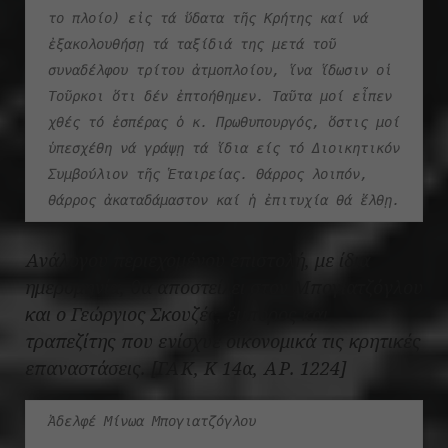
το πλοίο) εἰς τά ὕδατα τῆς Κρήτης καί νά 
ἐξακολουθήσῃ τά ταξίδιά της μετά τοῦ 
συναδέλφου τρίτου ἀτμοπλοίου, ἵνα ἵδωσιν οἱ 
Τοῦρκοι ὅτι δέν ἐπτοήθημεν. Ταῦτα μοί εἶπεν 
χθές τό ἑσπέρας ὁ κ. Πρωθυπουργός, ὅστις μοί 
ὑπεσχέθη νά γράψῃ τά ἴδια είς τό Διοικητικόν 
Συμβούλιον τῆς Ἑταιρείας. Θάρρος λοιπόν, 
θάρρος ἀκαταδάμαστον καί ἡ ἐπιτυχία θά ἔλθῃ.
Ανάλογου περιεχομένου επιστολή, με ίδια
ημερομηνία, θα αποστείλει στον Μπογιατζόγλου
και ο Γεώργιος Σκουζές, έμπορος και
τραπεζίτης που ενίσχυε οικονομικά τις κρητικές
επαναστάσεις. [ΓΑΚ, Κ 14α, ΑΡ. 1224]
Ἀδελφέ Μίνωα Μπογιατζόγλου