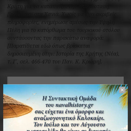
Κρήτη για να καταπνίξει την επανάσταση,
βρισκόταν στα Χανιά. Χωρίς να έχει ακριβείς
πληροφορίες, ενημέρωσε αμέσως την Υψηλή
Πύλη για το κατόρθωμα του τουρκικού στόλου
συντάσσοντας την παρακάτω αναφορά:
[Παρατίθεται εδώ όπως βρίσκεται
δημοσιευμένη στην: Ιστορία της Κρήτης (Νέα),
τ. Γ΄, σελ. 466-470 του Παν. Κ. Κριάρη].
«Το ΑΡΚΑΔΙΟΝ, το οποίο πριν από πολλούς
μήνες μετέφερε στην Κρήτη εθελοντές,
τρόφιμα και πολεμοφόδια παντός τύπου,
παρατηρήθηκε απέναντι από την Αγία
Ρουμέλη τη νύκτα της 8ης Αυγούστου από το
ΙΤΖΕΔΔΙΝ, πλοίο του Αυτοκρατορικού
στόλου, διοικούμενο από τον Χασάν Μπέη,