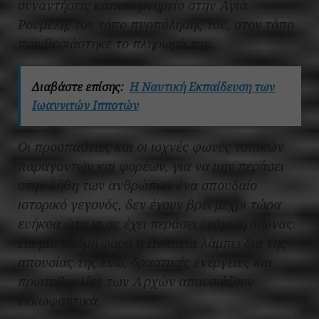
συναντήσεις κάποιο μνημείο στην Αγιά
Ρουμέλη, τον τόπο πυρπόλησής του, στον τόπο
που θυσιάστηκε το πλήρωμά του.
Διαβάστε επίσης:
Η Ναυτική Εκπαίδευση των
Ιωαννιτών Ιπποτών
Οι προσπάθειες και οι ισχνές φωνές τοπικών
παραγόντων και φορέων, για να μην περάσει
στην λήθη των ανθρώπων ένα σπουδαίο
ιστορικό γεγονός, δεν έχουν βρει μέχρι τώρα
ευήκοα ώτα κι ας έχει περάσει ενάμιση αιώνας.
Για μία ακόμη φορά η Πολιτεία λάμπει δια της
απουσίας της ενώ, δραστικές ενέργειες και
πρωτοβουλίες των Αρχών απουσιάζουν
εκκωφαντικά.