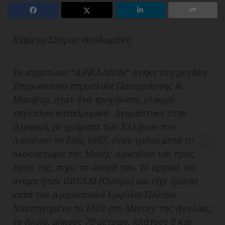
Κείμενο Σπύρου Θεοδωράκη
Το ατμόπλοιο “ΑΡΚΑΔΙΟΝ” ανήκε στη μεγάλη
Υπερωκεάνιο ατμοπλοΐα Παπαγιάννης &
Μακίβερ
, ήταν ένα τροχήλατο, ελαφρύ
ταχύπλοο καταδρομικό. Αγοράστηκε στην
Αμερική, με χρήματα των Ελλήνων του
Λονδίνου το έτος 1867, έναν χρόνο μετά το
ολοκαύτωμα της Μονής Αρκαδίου και προς
τιμήν της, πήρε το όνομά του. Το αρχικό του
όνομα ήταν DREAM (Όνειρο) και είχε δράσει
κατά τον Αμερικανικό Εμφύλιο Πόλεμο.
Ναυπηγημένο το 1863 στο Mercey της Αγγλίας,
το πλοίο, μήκους 70 μέτρων, πλάτους 8 και