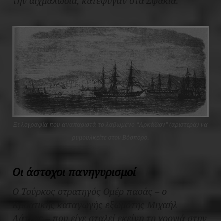
την αιχμαλωσία, κατέφυγαν στα Σφακιά.
Ξυλογραφία που αναπαριστά το λαβωμένο “Αρκάδιον” (αριστερά) να
ρυμουλκείτε στον Βόσπορο.
Οι άστοχοι πανηγυρισμοί
Ο Τούρκος στρατηγός Ομέρ πασάς – ο
Κροατικής καταγωγής εξωμότης Μιχαήλ
Λάττας – που είχε σταλεί εκείνη τη χρονιά στην