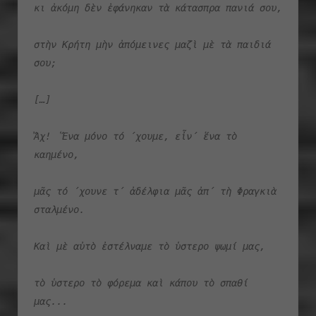
κι ἀκόμη δὲν ἐφάνηκαν τὰ κάτασπρα πανιά σου, 
στὴν Κρήτη μὴν ἀπόμεινες μαζὶ μὲ τὰ παιδιά 
σου; 
[…]
Ἄχ!  Ἕνα μόνο τό ΄χουμε, εἶν΄ ἕνα τὸ 
καημένο, 
μᾶς τό ΄χουνε τ΄ ἀδέλφια μᾶς ἀπ΄ τὴ Φραγκιὰ 
σταλμένο. 
Καὶ μὲ αὐτὸ ἐστέλναμε τὸ ὑστερο ψωμί μας, 
τὸ ὑστερο τὸ φόρεμα καὶ κάπου τὸ σπαθί 
μας... 