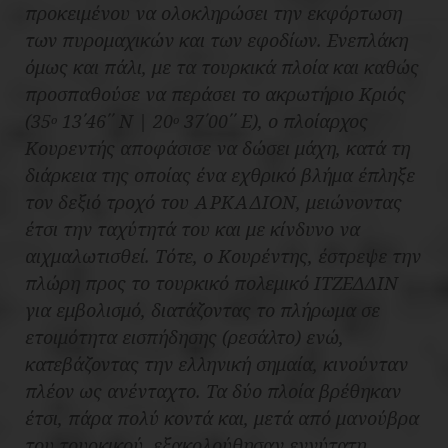
προκειμένου να ολοκληρώσει την εκφόρτωση
των πυρομαχικών και των εφοδίων. Ενεπλάκη
όμως και πάλι, με τα τουρκικά πλοία και καθώς
προσπαθούσε να περάσει το ακρωτήριο Κριός
(35
13΄46΄΄ Ν | 20
37΄00΄΄ Ε), ο πλοίαρχος
ο
ο
Κουρεντής αποφάσισε να δώσει μάχη, κατά τη
διάρκεια της οποίας ένα εχθρικό βλήμα έπληξε
τον δεξιό τροχό του ΑΡΚΑΔΙΟΝ, μειώνοντας
έτσι την ταχύτητά του και με κίνδυνο να
αιχμαλωτισθεί. Τότε, ο Κουρέντης, έστρεψε την
πλώρη προς το τουρκικό πολεμικό ΙΤΖΕΔΔΙΝ
για εμβολισμό, διατάζοντας το πλήρωμα σε
ετοιμότητα
εισπήδησης
(ρεσάλτο) ενώ,
κατεβάζοντας την ελληνική σημαία, κινούνταν
πλέον ως ανένταχτο. Τα δύο πλοία βρέθηκαν
έτσι, πάρα πολύ κοντά και, μετά από μανούβρα
του τουρκικού, εξακολούθησαν εγγύτατη