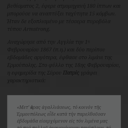
βυθίσματος 2, έφερε ατμομηχανή 180 ίππων και
μπορούσε να αναπτύξει ταχύτητα 15 κόμβων.
Ήταν δε εξοπλισμένο με τέσσερα πυροβόλα
τύπου Armstrong.
Αναχώρησε από την Αγγλία την 1
η
Φεβρουαρίου 1867 (π.η.) και δύο περίπου
εβδομάδες αργότερα, έφθασε στο λιμάνι της
Ερμούπολης. Στο φύλλο της 18ης Φεβρουαρίου,
η εφημερίδα της Σύρου
Πατρίς
γράφει
χαρακτηριστικά:
«Μετ’ ἄκρας ἀγαλλιάσεως, τό κοινόν τῆς
Ἑρμουπόλεως εἶδε κατά τήν παρελθοῦσαν
ἑβδομάδα εἰσερχόμενον εἰς τόν λιμένα μας
τό πρό πολλοῦ ἀναμενόμενον ταχύπλουν, τό