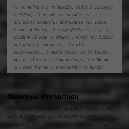
Μή λυπηθῆτε διά τό Ἀρκάδι, διότι ὁ ναύαρχος 
ὁ Γάλλος εἶπεν ἐνώπιον πολλῶν, ὅτι ὁ 
πλοίαρχος θαυμασίως ἐπολέμησεν καί ἐφάνη 
brave
, ἀνδρεῖος. Δέν ἀμφιβάλλω ὅτι εἰς τήν 
Εὐρώπην θά κάμῃ ἐντύπωσιν. Αὐτάς τάς ἡμέρας 
περιμένει ἡ κυβέρνησις τήν μίαν 
κανονιοφόρον, ἡ ὁποία τρέχει ὡς τό Ἀρκάδι, 
καί μέ εἶπεν ὁ κ. Κουμουνδούρος ὅτι θά μᾶς 
τήν δώσῃ διά νά ἀντικαταστήσῃ τό Ἀρκάδι
.
Ποίηση και Επανάσταση
Η ποίηση αγκάλιασε το ηρωικό καταδρομικό
ΑΡΚΑΔΙΟΝ και εμπνεύστηκε από αυτό. Τα
κατορθώματά του συμπεριέλαβε, σε ένα μεγάλο