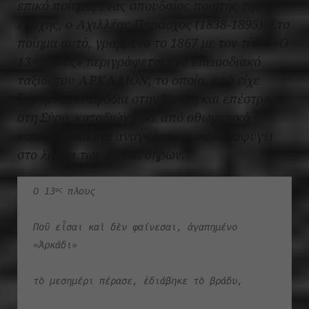
επικό ποίημα, ένας σπουδαίος ποιητής της
εποχής, ο Αχιλλέας Παράσχος (1838-1895). Στο
ποίημα αυτό, γραμμένο το 1867 με τον τίτλο «Ὁ
13
πλοῦς» περιγράφεται ένα επεισοδιακό
ος
ταξίδι του ΑΡΚΑΔΙΟΝ, το οποίο, ενώ είχε
ξεφορτώσει εφόδια στην Κρήτη και επέστρεφε
στη Σύρο, καταδιώχθηκε από οθωμανικά
καταδρομικά και αναγκάστηκε να καταφύγει
στο λιμάνι των Αντικυθήρων.
Ο 13
 πλους
ος
Ποῦ εἶσαι καὶ δὲν φαίνεσαι, ἀγαπημένο 
«Ἀρκάδι» 
τὸ μεσημέρι πέρασε, ἐδιάβηκε τὸ βράδυ, 