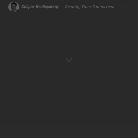
A
Σπύρος Θεοδωράκης
Reading Time: 3 mins read
A
Αρχική
Ναυτική Ιστορία
Ελληνική Ιστορία
ADVERTISEMENT