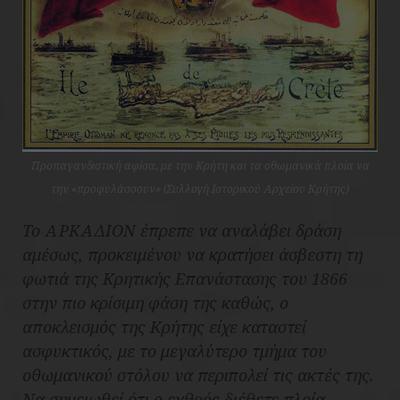
Προπαγανδιστική αφίσα, με την Κρήτη και τα οθωμανικά πλοία να
την «προφυλάσσουν» (Συλλογή Ιστορικού Αρχείου Κρήτης)
Το ΑΡΚΑΔΙΟΝ έπρεπε να αναλάβει δράση
αμέσως, προκειμένου να κρατήσει άσβεστη τη
φωτιά της Κρητικής Επανάστασης του 1866
στην πιο κρίσιμη φάση της καθώς, ο
αποκλεισμός της Κρήτης είχε καταστεί
ασφυκτικός, με το μεγαλύτερο τμήμα του
οθωμανικού στόλου να περιπολεί τις ακτές της.
Να σημειωθεί ότι ο εχθρός διέθετε πλοία