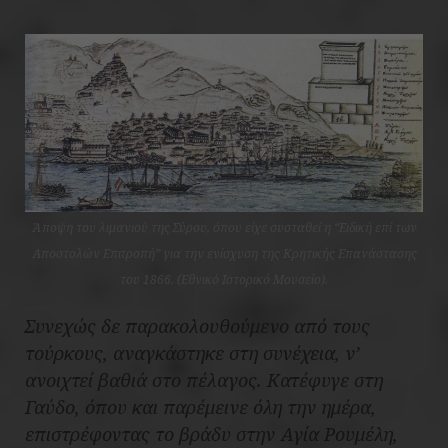
Άποψη του λιμανιού της Σύρου, όπου είχε συσταθεί η “Ειδική επί των
Αποστολών Επιτροπή” για την ενίσχυση της Κρητικής Επανάστασης
του 1866. (Εθνικό Ιστορικό Μουσείο).
Συνεχώς δε παρακολουθούμενο από τους
τούρκους, αναγκάστηκε στη συνέχεια, ν’
ανοιχτεί βαθιά στο πέλαγος. Κατέφυγε στη
Γαύδο, όπου και παρέμεινε όλη την ημέρα,
επιστρέφοντας το βράδυ στην Αγία Ρουμέλη,