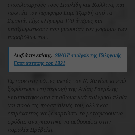
υποπλοιάρχους τους Παυλίδη και Καλλιγά, και
πρωτέα τον περίφημο Εμμ. Τζαρδή από τα
Σφακιά. Είχε πλήρωμα 120 άνδρες και
υπαξιωματικούς που γνώριζαν τον χειρισμό των
πυροβόλων του.
Διαβάστε επίσης:
SWOT analysis της Ελληνικής
Επανάστασης του 1821
Έφτασε στις νότιες ακτές του Ν. Χανίων κι ενώ
ξεφόρτωνε στη περιοχή της Αγίας Ρουμέλης,
εντοπίστηκε από τα οθωμανικά πολεμικά πλοία
και παρά τις προσπάθειές του, αλλά και
επιμένοντας να ξεφορτώσει τα μεταφερόμενα
εφόδια, αναγκάστηκε να μεθορμίσει στην
παραλία Πρέβελη.