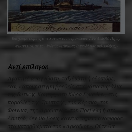
Επιχρωματισμένη απεικόνιση του ατμόπλοιου ΑΡΚΑΔΙΟΝ. Πηγή:
WIKIPEDIA, με την ένδειξη «Πίνακας (Γεννάδειος Βιβλιοθήκη)»
Αντί επίλογου
Αγαπητέ αναγνώστη, ταξιδιώτη ή οδοιπόρε,
εάν, κάποια στιγμή βρεθείς στα νότια παράλια
της δυτικής Κρήτης, στη Χώρα Σφακίων, στις
παραλίες της Τρυπητής, του Κόρακα, του
Φοίνικα, της Αράδαινας, του Πρέβελη ή στο
Λουτρό, δεν θα βρεις κανένα σημείο αναφοράς
στα κατορθώματα του «Αρκάδιον». Ούτε θα