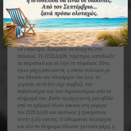
που παρέπλεε τα παράλια αυτά. Το
οθωμανικό θωρηκτό επιτέθηκε εναντίον του
ελληνικού καταδρομικού και αγώνας
μεγάλος, με το πυροβολικό τους, έγινε
μεταξύ των δυο πλοίων. Το ΑΡΚΑΔΙΟΝ,
αφού έπαθε ζημιές πολλές και ήταν έτοιμο
να υποκύψει, δοκίμασε να ανοιχτεί στο
πέλαγος. Το ΙΤΖΕΔΔΙΝ, ταχύτερο, κατεδίωξε
το πειρατικό και σε λίγο το πλησίασε. Τότε,
έγινε μάχη από κοντά, η οποία τελείωσε με
τον θάνατο του πλοιάρχου του [σ.σ. το
γεγονός αυτό δεν είχε συμβεί], του
πηδαλιούχου και των περισσοτέρων από το
πλήρωμά του. Κατά τη μάχη αυτή, μια οβίδα
από το εχθρικό πλοίο έσκασε στη γέφυρα
του ΙΤΖΕΔΔΙΝ και σκότωσε ή τραυμάτισε
πέντε ή έξι ναύτες. Ο Οθωμανός πλοίαρχος
και όλο το πλήρωμα έδωσαν γενναία μάχη, η