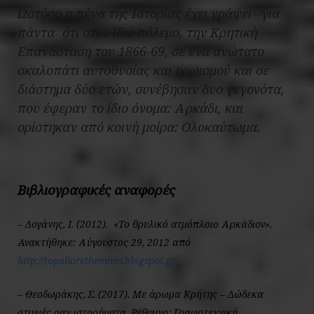
Ωστόσο η πένα της Ιστορίας έχει γράψει –για
πάντα- ότι στον ίδιο πόλεμο, την Κρητική
Επανάσταση του 1866-69, σε ένα ανώτατο
σκαλοπάτι αυτοθυσίας και ηρωισμού και σε
διάστημα δύο ετών, συνέβησαν δυο γεγονότα,
που έφεραν το ίδιο όνομα:
Αρκάδι
, και
ορίστηκαν από κοινή μοίρα:
O
λοκαύτωμα.
Βιβλιογραφικές αναφορές
– Δογάνης, Ι. (2012).
«Το θρυλικό ατμόπλοιο Αρκάδιον»
.
Ανακτήθηκε: Αύγουστος 29, 2012 από
http://topaliorethemnos.blogspot.gr
– Θεοδωράκης, Σ. (2017).
Με άρωμα Κρήτης – Δώδεκα
στιγμές σαν ιστορήματα
. Ρέθυμνο: Γραφοτεχνική