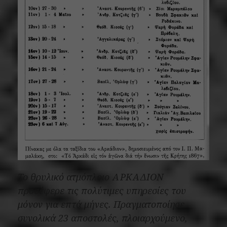
Το θρυλικό ατμόπλοιο ΑΡΚΑΔΙΟΝ
προσέφερε τις πολύτιμες υπηρεσίες του
μόνον για επτά μήνες. Πραγματοποίησε
συνολικά 23 αποστολές, πλοιαρχούμενο,