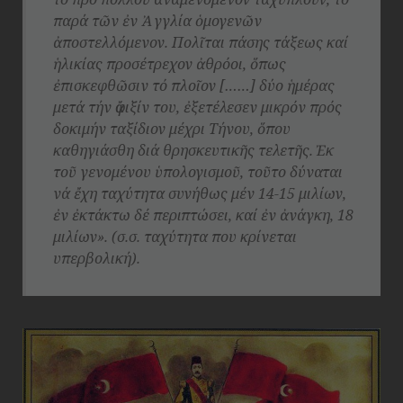
παρά τῶν ἐν Ἀγγλία ὁμογενῶν
ἀποστελλόμενον. Πολῖται πάσης τάξεως καί
ἡλικίας προσέτρεχον ἀθρόοι, ὅπως
ἐπισκεφθῶσιν τό πλοῖον [……] δύο ἡμέρας
μετά τήν ἄφιξίν του, ἐξετέλεσεν μικρόν πρός
δοκιμήν ταξίδιον μέχρι Τήνου, ὅπου
καθηγιάσθη διά θρησκευτικῆς τελετῆς. Ἐκ
τοῦ γενομένου ὑπολογισμοῦ, τοῦτο δύναται
νά ἔχη ταχύτητα συνήθως μέν 14-15 μιλίων,
ἐν ἐκτάκτω δέ περιπτώσει, καί ἐν ἀνάγκη, 18
μιλίων». (σ.σ. ταχύτητα που κρίνεται
υπερβολική).