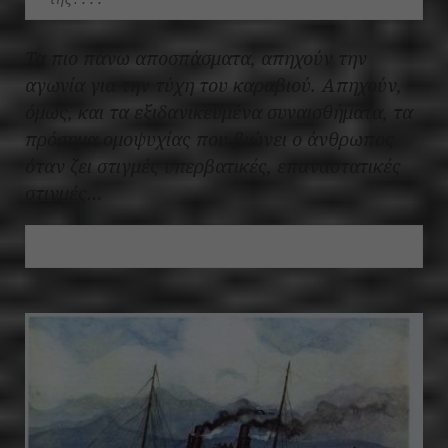
Τα πιο πάνω αποσπάσματα, απηχούν την
αγωνία για την τύχη του καραβιού. Απηχούν,
όμως, και τα εξιδανικευμένα συναισθήματα, τα
πρόσημα ομοψυχίας που βιώνει ο άνθρωπος
όταν ζει στιγμές υπερβατικές, επαναστατικές
στιγμές…