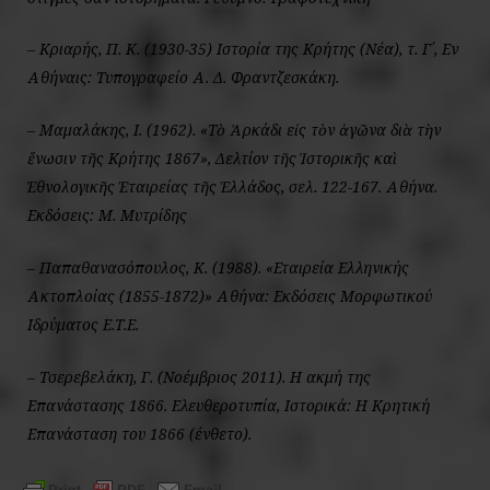
– Κριαρής, Π. Κ. (1930-35)
Ιστορία της Κρήτης (Νέα),
τ. Γ΄, Εν
Αθήναις: Τυπογραφείο Α. Δ. Φραντζεσκάκη.
– Μαμαλάκης, Ι. (1962). «Τὸ Ἀρκάδι εἰς τὸν ἀγῶνα διὰ τὴν
ἕνωσιν τῆς Κρήτης 1867»,
Δελτίον τῆς Ἱστορικῆς καὶ
Ἐθνολογικῆς Ἑταιρείας τῆς Ἑλλάδος,
σελ. 122-167. Αθήνα.
Εκδόσεις: Μ. Μυτρίδης
– Παπαθανασόπουλος, Κ. (1988).
«Εταιρεία Ελληνικής
Ακτοπλοίας (1855-1872)»
Αθήνα: Εκδόσεις Μορφωτικού
Ιδρύματος Ε.Τ.Ε.
– Τσερεβελάκη, Γ. (Νοέμβριος 2011).
Η ακμή της
Επανάστασης 1866
. Ελευθεροτυπία, Ιστορικά: Η Κρητική
Επανάσταση του 1866 (ένθετο).