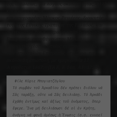
της απώλειας, για λόγους σκοπιμότητας, αλλά
και ανάτασης του ηθικού. Έτσι, ο νομομαθής
και συγγραφέας Μάρκος Ρενιέρης, διοικητής
τότε της Εθνικής Τράπεζας της Ελλάδος, και
διαχειριστής της
Κεντρικής υπέρ των Κρητών
Επιτροπής
, απευθύνει στον Μίνωα
Μπογιατζόγλου, ο οποίος ηγείτο της
Ειδικής επί
των αποστολών Επιτροπής
στη Σύρο, την
ακόλουθη επιστολή, με ημερομηνία 12
Αυγούστου 1867: [ΓΑΚ, Κ 14α, ΑΡ. 1223]
 Φίλε Κύριε Μπογιατζόγλου
Τό συμβάν τοῦ Ἀρκαδίου δέν πρέπει διόλου νά 
Σᾶς ταράξῃ, οὔτε νά Σᾶς δειλιάσῃ. Τό Ἀρκάδι 
ἐχάθη ἐντίμως καί ἀξίως τοῦ ὀνόματος, ὅπερ 
ἔφερε. Ἵνα μή δειλιάσωσι δέ οἱ ἐν Κρήτῃ, 
ἀνάγκη νά φανῇ ἀμέσως ἡ Ἕνωσις (σ.σ. εννοεί 