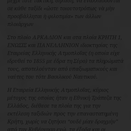
μέχρι τότε τακτική, δηλαδή, να εναλλάσσονται
σε κάθε ταξίδι «
ὥστε τοιουτοτρόπως νὰ μὴν
προσβάλληται ἡ φιλοτιμία
» των άλλων
πλοιάρχων
Στο πλοίο ΑΡΚΑΔΙΟΝ και στα πλοία ΚΡΗΤΗ 1,
ΕΝΩΣΙΣ και ΠΑΝΕΛΛΗΝΙΟΝ ιδιοκτησίας της
Εταιρείας Ελληνικής Ατμοπλοΐας
(η οποία είχε
ιδρυθεί το 1855 με έδρα τη Σύρο) τα πληρώματά
τους, αποτελούνταν από υπαξιωματικούς και
ναύτες του τότε Βασιλικού Ναυτικού.
Η
Εταιρεία Ελληνικής Ατμοπλοΐας
, κύριος
μέτοχος της οποίας ήταν η Εθνική Τράπεζα της
Ελλάδος, διέθεσε τα πλοία της για την
εκτέλεση ταξιδιών προς την επαναστατημένη
Κρήτη, χωρίς να ζητήσει “
ουδέ μίαν δραχμήν
”
από την Κυβέρνηση ενώ, τα έξοδα και οι