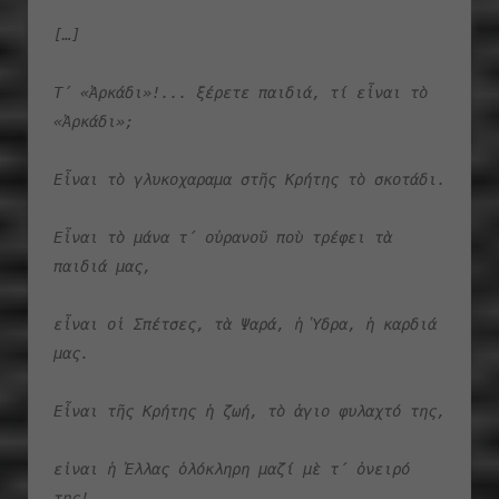
[…]
Τ΄ «Ἀρκάδι»!... ξέρετε παιδιά, τί εἶναι τὸ 
«Ἀρκάδι»; 
Εἶναι τὸ γλυκοχαραμα στῆς Κρήτης τὸ σκοτάδι. 
Εἶναι τὸ μάνα τ΄ οὐρανοῦ ποὺ τρέφει τὰ 
παιδιά μας, 
εἶναι οἱ Σπέτσες, τὰ Ψαρά, ἡ Ὑδρα, ἡ καρδιά 
μας. 
Εἶναι τῆς Κρήτης ἡ ζωή, τὸ ἁγιο φυλαχτό της, 
εἰναι ἡ Ἐλλας ὁλόκληρη μαζί μὲ τ΄ ὀνειρό 
της!...