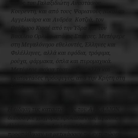
εκτός του Γαλαξιδιώτη Αναστάσιου
Κουρεντή, και από τους Ψαριανούς Νικόλαο
Αγγελικάρα και Ανδρέα Κοτζιά, τον
Θεόδωρο Κιοσέ από την Ύδρα και τον
Βασίλειο Ορλώφ από τις Σπέτσες. Μετέφερε
στη Μεγαλόνησο εθελοντές, Έλληνες και
Φιλέλληνες, αλλά και εφόδια, τρόφιμα,
ρούχα, φάρμακα, όπλα και πυρομαχικά.
Μετέφερε ακόμα τραυματίες, αλλά και
εκατοντάδες πρόσφυγες, από την Κρήτη στη
Σύρο.
Η είδηση της καταστροφής του ΑΡΚΑΔΙΟΝ
διαδόθηκε γρήγορα, προκαλώντας αγωνία,
θλίψη και φόβο. Από την Αθήνα όμως,
προσπάθησαν να μετριάσουν τις εντυπώσεις