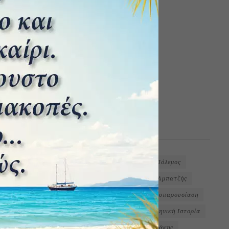
ΕΤΙΚΕΤΕΣ
1ος Παγκόσμιος Πόλεμος
2ος Παγκόσμιος Πόλεμος
Podcast
Ύδρα
Αίγινα
Αβέρωφ
Αμπατζής
Απιδιανάκης
Βαλκανικοί Πόλεμοι
Βιβλιοπαρουσίαση
Γεωργαντάς
Ελληνική Επανάσταση
Ελληνική Ιστορία
Εμπορική Ναυτιλία
Ζωγραφική
Θεοδωράκης