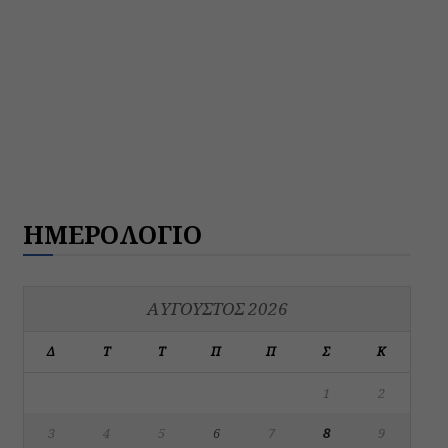
ΗΜΕΡΟΛΟΓΙΟ
ΑΎΓΟΥΣΤΟΣ 2026
Δ
Τ
Τ
Π
Π
Σ
Κ
1
2
3
4
5
6
7
8
9