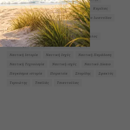
Ιωαννίδου
Καθρέπτας
Καλογεράκης
Καρέλας
Καριζώνη
Κουντουριώτης
Κρίστυ Εμίλιο Ιωαννίδου
Κυριακίδης
Λειβαδάς
Λογοτεχνία
Μαραγκουδάκης
Μιχαηλίδου
Μπαλόπουλος
Μπιλάλης
Ναυάγιο
Ναυτικές Ιστορίες
Ναυτική Ιστορία
Ναυτική Ισχύς
Ναυτική Παράδοση
Ναυτική Τεχνολογία
Ναυτική ισχύς
Ναυτικό Δίκαιο
Παγκόσμια ιστορία
Πειρατεία
Σπορίδης
Σφακτός
Τερνιώτης
Τσαϊλάς
Τσιαντούλας