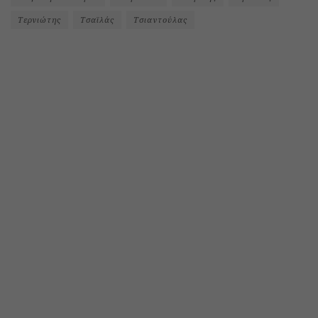
Τερνιώτης
Τσαϊλάς
Τσιαντούλας