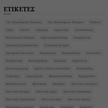
ΕΤΙΚΕΤΕΣ
1ος Παγκόσμιος Πόλεμος
2ος Παγκόσμιος Πόλεμος
Podcast
Ύδρα
Αίγινα
Αβέρωφ
Αμπατζής
Απιδιανάκης
Βαλκανικοί Πόλεμοι
Βιβλιοπαρουσίαση
Γεωργαντάς
Ελληνική Επανάσταση
Ελληνική Ιστορία
Εμπορική Ναυτιλία
Ζωγραφική
Θεοδωράκης
Ιωαννίδου
Καθρέπτας
Καλογεράκης
Καρέλας
Καριζώνη
Κουντουριώτης
Κρίστυ Εμίλιο Ιωαννίδου
Κυριακίδης
Λειβαδάς
Λογοτεχνία
Μαραγκουδάκης
Μιχαηλίδου
Μπαλόπουλος
Μπιλάλης
Ναυάγιο
Ναυτικές Ιστορίες
Ναυτική Ιστορία
Ναυτική Ισχύς
Ναυτική Παράδοση
Ναυτική Τεχνολογία
Ναυτική ισχύς
Ναυτικό Δίκαιο
Παγκόσμια ιστορία
Πειρατεία
Σπορίδης
Σφακτός