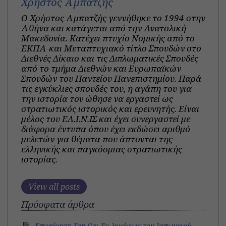
Χρήστος Αμπατζής
Ο Χρήστος Αμπατζής γεννήθηκε το 1994 στην
Αθήνα και κατάγεται από την Ανατολική
Μακεδονία. Κατέχει πτυχίο Νομικής από το
ΕΚΠΑ και Μεταπτυχιακό τίτλο Σπουδών στο
Διεθνές Δίκαιο και τις Διπλωματικές Σπουδές
από το τμήμα Διεθνών και Ευρωπαϊκών
Σπουδών του Παντείου Πανεπιστημίου. Παρά
τις εγκύκλιες σπουδές του, η αγάπη του για
την ιστορία τον ώθησε να εργαστεί ως
στρατιωτικός ιστορικός και ερευνητής. Είναι
μέλος του ΕΛ.Ι.Ν.ΙΣ και έχει συνεργαστεί με
διάφορα έντυπα όπου έχει εκδώσει αριθμό
μελετών για θέματα που άπτονται της
ελληνικής και παγκόσμιας στρατιωτικής
ιστορίας.
View all posts
Πρόσφατα άρθρα
Επιχείρηση Ten-Go: Το λυκόφως του Ιαπωνικού