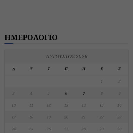
ΗΜΕΡΟΛΟΓΙΟ
ΑΎΓΟΥΣΤΟΣ 2026
Δ
Τ
Τ
Π
Π
Σ
Κ
1
2
3
4
5
6
7
8
9
10
11
12
13
14
15
16
17
18
19
20
21
22
23
24
25
26
27
28
29
30