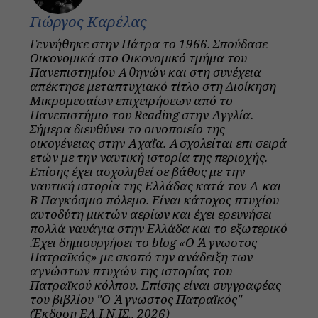
Γιώργος Καρέλας
Γεννήθηκε στην Πάτρα το 1966. Σπούδασε
Οικονομικά στο Οικονομικό τμήμα του
Πανεπιστημίου Αθηνών και στη συνέχεια
απέκτησε μεταπτυχιακό τίτλο στη Διοίκηση
Μικρομεσαίων επιχειρήσεων από το
Πανεπιστήμιο του Reading στην Αγγλία.
Σήμερα διευθύνει το οινοποιείο της
οικογένειας στην Αχαΐα. Ασχολείται επι σειρά
ετών με την ναυτική ιστορία της περιοχής.
Επίσης έχει ασχοληθεί σε βάθος με την
ναυτική ιστορία της Ελλάδας κατά τον Α και
Β Παγκόσμιο πόλεμο. Είναι κάτοχος πτυχίου
αυτοδύτη μικτών αερίων και έχει ερευνήσει
πολλά ναυάγια στην Ελλάδα και το εξωτερικό
.Έχει δημιουργήσει το blog «Ο Άγνωστος
Πατραϊκός» με σκοπό την ανάδειξη των
αγνώστων πτυχών της ιστορίας του
Πατραϊκού κόλπου. Επίσης είναι συγγραφέας
του βιβλίου "Ο Άγνωστος Πατραϊκός"
(Έκδοση ΕΛ.Ι.Ν.ΙΣ., 2026)