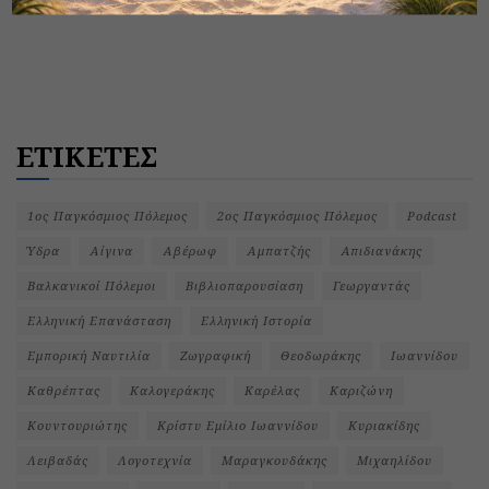
ΕΤΙΚΕΤΕΣ
1ος Παγκόσμιος Πόλεμος
2ος Παγκόσμιος Πόλεμος
Podcast
Ύδρα
Αίγινα
Αβέρωφ
Αμπατζής
Απιδιανάκης
Βαλκανικοί Πόλεμοι
Βιβλιοπαρουσίαση
Γεωργαντάς
Ελληνική Επανάσταση
Ελληνική Ιστορία
Εμπορική Ναυτιλία
Ζωγραφική
Θεοδωράκης
Ιωαννίδου
Καθρέπτας
Καλογεράκης
Καρέλας
Καριζώνη
Κουντουριώτης
Κρίστυ Εμίλιο Ιωαννίδου
Κυριακίδης
Λειβαδάς
Λογοτεχνία
Μαραγκουδάκης
Μιχαηλίδου