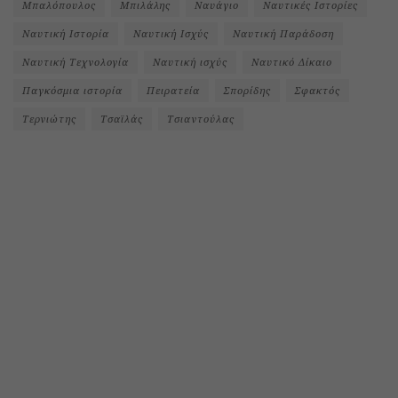
Μπαλόπουλος
Μπιλάλης
Ναυάγιο
Ναυτικές Ιστορίες
Ναυτική Ιστορία
Ναυτική Ισχύς
Ναυτική Παράδοση
Ναυτική Τεχνολογία
Ναυτική ισχύς
Ναυτικό Δίκαιο
Παγκόσμια ιστορία
Πειρατεία
Σπορίδης
Σφακτός
Τερνιώτης
Τσαϊλάς
Τσιαντούλας