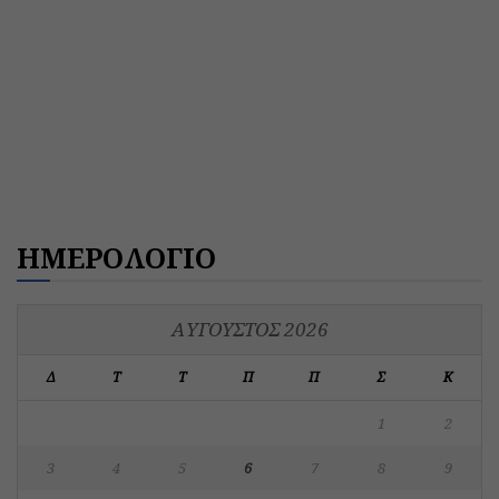
ΗΜΕΡΟΛΟΓΙΟ
ΑΎΓΟΥΣΤΟΣ 2026
Δ
Τ
Τ
Π
Π
Σ
Κ
1
2
3
4
5
6
7
8
9