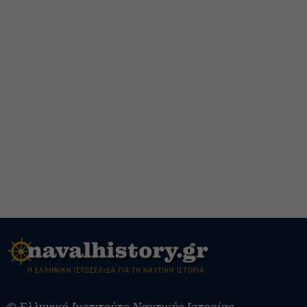
© Ελληνικό Ινστιτούτο Ναυτικής Ιστορίας