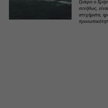
Γράφει ο Χρήσ
συνήθως, είνα
ατυχήματα, ηρ
προσωπικότητες