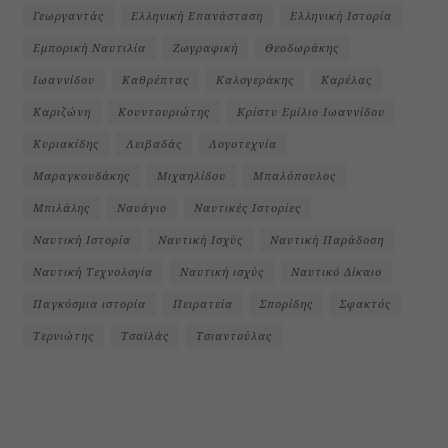
Γεωργαντάς
Ελληνική Επανάσταση
Ελληνική Ιστορία
Εμπορική Ναυτιλία
Ζωγραφική
Θεοδωράκης
Ιωαννίδου
Καθρέπτας
Καλογεράκης
Καρέλας
Καριζώνη
Κουντουριώτης
Κρίστυ Εμίλιο Ιωαννίδου
Κυριακίδης
Λειβαδάς
Λογοτεχνία
Μαραγκουδάκης
Μιχαηλίδου
Μπαλόπουλος
Μπιλάλης
Ναυάγιο
Ναυτικές Ιστορίες
Ναυτική Ιστορία
Ναυτική Ισχύς
Ναυτική Παράδοση
Ναυτική Τεχνολογία
Ναυτική ισχύς
Ναυτικό Δίκαιο
Παγκόσμια ιστορία
Πειρατεία
Σπορίδης
Σφακτός
Τερνιώτης
Τσαϊλάς
Τσιαντούλας