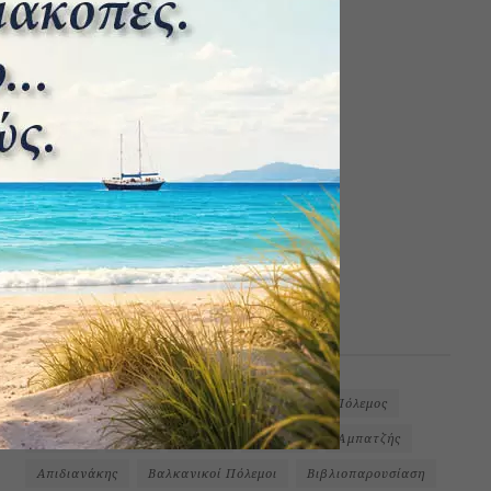
ΕΤΙΚΕΤΕΣ
1ος Παγκόσμιος Πόλεμος
2ος Παγκόσμιος Πόλεμος
Podcast
Ύδρα
Αίγινα
Αβέρωφ
Αμπατζής
Απιδιανάκης
Βαλκανικοί Πόλεμοι
Βιβλιοπαρουσίαση