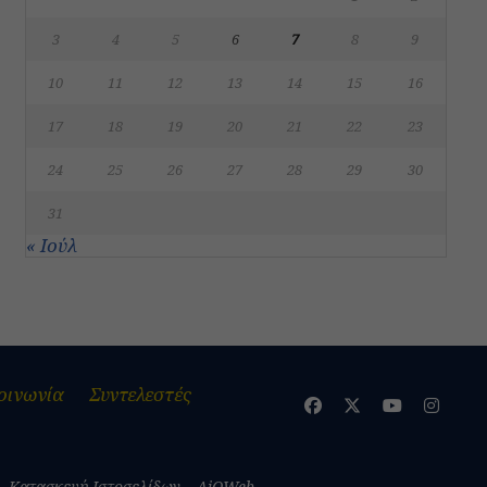
3
4
5
6
7
8
9
10
11
12
13
14
15
16
17
18
19
20
21
22
23
24
25
26
27
28
29
30
31
« Ιούλ
οινωνία
Συντελεστές
Κατασκευή Ιστοσελίδων – AiOWeb