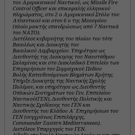
του Αμερικανικού Ναυτικού, ως Missile Fire
Control Officer και επικεφαλής ελληνικού
πληρώματος, στο 2 ο Αμερικανικό Στόλο του
Ατλαντικού και στον 6 ο της Μεσογείου
(πλοίο μεικτής επανδρώσεως από 7 Ναυτικά
του ΝΑΤΟ).
Διετέλεσε κυβερνήτης του πλοίου του τότε
Βασιλέως και Διοικητής του
Βασιλικού Λεμβαρχείου. Υπηρέτησε ως
Διευθυντής της Διοίκησης του Ναυστάθμου
Σαλαμίνας και στο Διακλαδικό Επιτελείο των
Επιχειρήσεων του Συμμαχικού Πεδίου
Βολής Κατευθυνόμενων Βλημάτων Κρήτης.
Υπήρξε Διοικητής της Ναυτικής Σχολής
Πολέμου, και υπηρέτησε ως Διευθυντής
Οπλικών Συστημάτων του Γεν. Επιτελείου
Ναυτικού(ΓΕΝ), Διευθυντής Πολιτικής και
Ναυτικής Σχεδίασης του ΓΕΝ και
Διευθυντής του Κλάδου Α΄ Επιχειρήσεων του
ΓΕΝ (συγχρόνως Επιτελάρχης,
Commander Eastern Mediterranean).
Διετέλεσε Υπαρχηγός του ΓΕΝ.
Δίδαξε στη Σχολή Ναυτικών Δοκίμων και στη