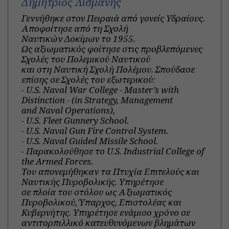
Δημήτριος Λισμάνης
Γεννήθηκε στον Πειραιά από γονείς Υδραίους.
Αποφοίτησε από τη Σχολή
Ναυτικών Δοκίμων το 1955.
Ως αξιωματικός φοίτησε στις προβλεπόμενες
Σχολές του Πολεμικού Ναυτικού
και στη Ναυτική Σχολή Πολέμου. Σπούδασε
επίσης σε Σχολές του εξωτερικού:
- U.S. Naval War College - Master’s with
Distinction - (in Strategy, Management
and Naval Operations),
- U.S. Fleet Gunnery School.
- U.S. Naval Gun Fire Control System.
- U.S. Naval Guided Missile School.
- Παρακολούθησε το U.S. Industrial College of
the Armed Forces.
Tου απονεμήθηκαν τα Πτυχία Επιτελούς και
Ναυτικής Πυροβολικής. Υπηρέτησε
σε πλοία του στόλου ως Αξιωματικός
Πυροβολικού, Ύπαρχος, Επιστολέας και
Κυβερνήτης. Υπηρέτησε ενάμισο χρόνο σε
αντιτορπιλλικό κατευθυνόμενων βλημάτων