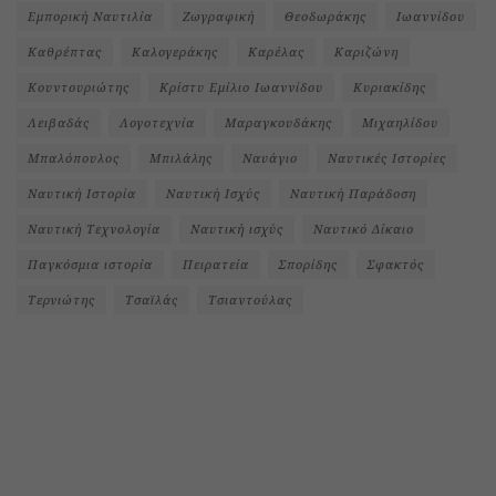
Εμπορική Ναυτιλία
Ζωγραφική
Θεοδωράκης
Ιωαννίδου
Καθρέπτας
Καλογεράκης
Καρέλας
Καριζώνη
Κουντουριώτης
Κρίστυ Εμίλιο Ιωαννίδου
Κυριακίδης
Λειβαδάς
Λογοτεχνία
Μαραγκουδάκης
Μιχαηλίδου
Μπαλόπουλος
Μπιλάλης
Ναυάγιο
Ναυτικές Ιστορίες
Ναυτική Ιστορία
Ναυτική Ισχύς
Ναυτική Παράδοση
Ναυτική Τεχνολογία
Ναυτική ισχύς
Ναυτικό Δίκαιο
Παγκόσμια ιστορία
Πειρατεία
Σπορίδης
Σφακτός
Τερνιώτης
Τσαϊλάς
Τσιαντούλας