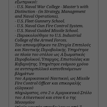
εξωτερικού:
- U.S. Naval War College - Master’s with
Distinction - (in Strategy, Management
and Naval Operations),
- U.S. Fleet Gunnery School.
- U.S. Naval Gun Fire Control System.
- U.S. Naval Guided Missile School.
- Παρακολούθησε το U.S. Industrial
College of the Armed Forces.
Tου απονεμήθηκαν τα Πτυχία Επιτελούς
και Ναυτικής Πυροβολικής. Υπηρέτησε
σε πλοία του στόλου ως Αξιωματικός
Πυροβολικού, Ύπαρχος, Επιστολέας και
Κυβερνήτης. Υπηρέτησε ενάμισο χρόνο
σε αντιτορπιλλικό κατευθυνόμενων
βλημάτων
του Αμερικανικού Ναυτικού, ως Missile
Fire Control Officer και επικεφαλής
ελληνικού
πληρώματος, στο 2 ο Αμερικανικό Στόλο
του Ατλαντικού και στον 6 ο της
Μεσογείου
(πλοίο μεικτής επανδρώσεως από 7