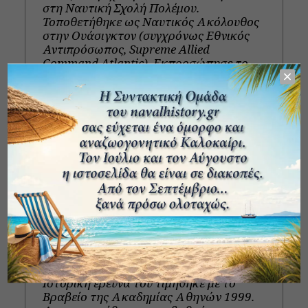
στη Ναυτική Σχολή Πολέμου.
Τοποθετήθηκε ως Ναυτικός Ακόλουθος
στην Ουάσιγκτον (συγχρόνως Εθνικός
Αντιπρόσωπος, Supreme Allied
Command Atlantic). Εκπροσώπησε το
Πολεμικό
Ναυτικό σε συνέδρια στο Στρατηγείο του
ΝΑΤΟ στις Βρυξέλλες.
Τιμήθηκε με παράσημα και μετάλλια του
Πολεμικού Ναυτικού, καθώς και με
ξένα: U.S. Medal of the Legion of Merit,
U.S. Navy Commendation Medal for
Military
Merit, U.S. Navy Unit Commendation
Ribbon. Ονομάσθηκε επίτιμος δημότης
πόλεων
των Η.Π.Α.
Μελέτες του έχουν βραβευθεί από το
ΓΕΝ και το Αρχηγείο Ενόπλων
Δυνάμεων.
Ιστορική έρευνά του τιμήθηκε με το
Βραβείο της Ακαδημίας Αθηνών 1999.