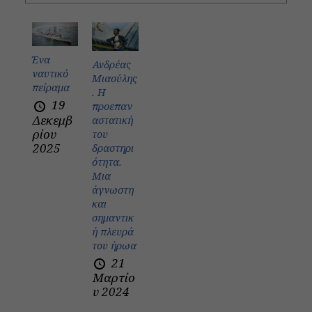
Ένα
Ανδρέας
ναυτικό
Μιαούλης
πείραμα
. Η
19
προεπαν
Δεκεμβ
αστατική
ρίου
του
2025
δραστηρι
ότητα.
Μια
άγνωστη
και
σημαντικ
ή πλευρά
του ήρωα
21
Μαρτίο
υ 2024