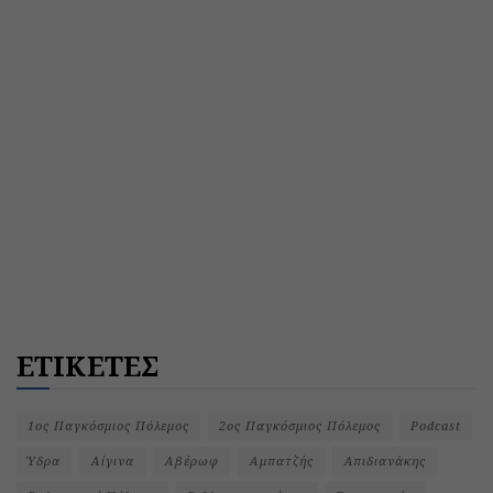
ΕΤΙΚΕΤΕΣ
1ος Παγκόσμιος Πόλεμος
2ος Παγκόσμιος Πόλεμος
Podcast
Ύδρα
Αίγινα
Αβέρωφ
Αμπατζής
Απιδιανάκης