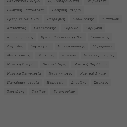
Βαλκανικοί Πόλεμοι
Βιβλιοπαρουσίαση
Γεωργαντάς
Ελληνική Επανάσταση
Ελληνική Ιστορία
Εμπορική Ναυτιλία
Ζωγραφική
Θεοδωράκης
Ιωαννίδου
Καθρέπτας
Καλογεράκης
Καρέλας
Καριζώνη
Κουντουριώτης
Κρίστυ Εμίλιο Ιωαννίδου
Κυριακίδης
Λειβαδάς
Λογοτεχνία
Μαραγκουδάκης
Μιχαηλίδου
Μπαλόπουλος
Μπιλάλης
Ναυάγιο
Ναυτικές Ιστορίες
Ναυτική Ιστορία
Ναυτική Ισχύς
Ναυτική Παράδοση
Ναυτική Τεχνολογία
Ναυτική ισχύς
Ναυτικό Δίκαιο
Παγκόσμια ιστορία
Πειρατεία
Σπορίδης
Σφακτός
Τερνιώτης
Τσαϊλάς
Τσιαντούλας