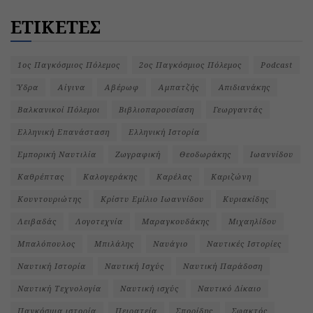
ΕΤΙΚΕΤΕΣ
1ος Παγκόσμιος Πόλεμος
2ος Παγκόσμιος Πόλεμος
Podcast
Ύδρα
Αίγινα
Αβέρωφ
Αμπατζής
Απιδιανάκης
Βαλκανικοί Πόλεμοι
Βιβλιοπαρουσίαση
Γεωργαντάς
Ελληνική Επανάσταση
Ελληνική Ιστορία
Εμπορική Ναυτιλία
Ζωγραφική
Θεοδωράκης
Ιωαννίδου
Καθρέπτας
Καλογεράκης
Καρέλας
Καριζώνη
Κουντουριώτης
Κρίστυ Εμίλιο Ιωαννίδου
Κυριακίδης
Λειβαδάς
Λογοτεχνία
Μαραγκουδάκης
Μιχαηλίδου
Μπαλόπουλος
Μπιλάλης
Ναυάγιο
Ναυτικές Ιστορίες
Ναυτική Ιστορία
Ναυτική Ισχύς
Ναυτική Παράδοση
Ναυτική Τεχνολογία
Ναυτική ισχύς
Ναυτικό Δίκαιο
Παγκόσμια ιστορία
Πειρατεία
Σπορίδης
Σφακτός