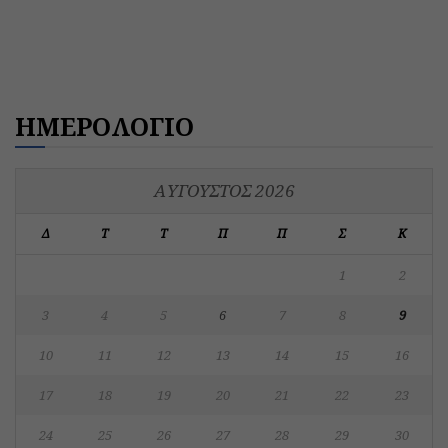
ΗΜΕΡΟΛΟΓΙΟ
ΑΎΓΟΥΣΤΟΣ 2026
Δ
Τ
Τ
Π
Π
Σ
Κ
1
2
3
4
5
6
7
8
9
10
11
12
13
14
15
16
17
18
19
20
21
22
23
24
25
26
27
28
29
30