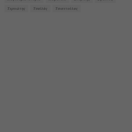
Τερνιώτης
Τσαϊλάς
Τσιαντούλας