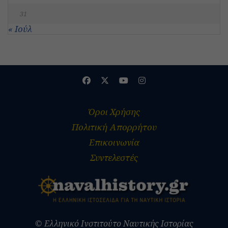
31
« Ιούλ
Όροι Χρήσης
Πολιτική Απορρήτου
Επικοινωνία
Συντελεστές
© Ελληνικό Ινστιτούτο Ναυτικής Ιστορίας