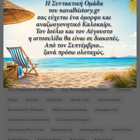
ΕΤΙΚΕΤΕΣ
1ος Παγκόσμιος Πόλεμος
2ος Παγκόσμιος Πόλεμος
Podcast
Ύδρα
Αίγινα
Αβέρωφ
Αμπατζής
Απιδιανάκης
Βαλκανικοί Πόλεμοι
Βιβλιοπαρουσίαση
Γεωργαντάς
Ελληνική Επανάσταση
Ελληνική Ιστορία
Εμπορική Ναυτιλία
Ζωγραφική
Θεοδωράκης
Ιωαννίδου
Καθρέπτας
Καλογεράκης
Καρέλας
Καριζώνη