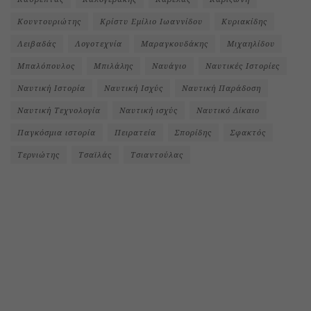
Κουντουριώτης
Κρίστυ Εμίλιο Ιωαννίδου
Κυριακίδης
Λειβαδάς
Λογοτεχνία
Μαραγκουδάκης
Μιχαηλίδου
Μπαλόπουλος
Μπιλάλης
Ναυάγιο
Ναυτικές Ιστορίες
Ναυτική Ιστορία
Ναυτική Ισχύς
Ναυτική Παράδοση
Ναυτική Τεχνολογία
Ναυτική ισχύς
Ναυτικό Δίκαιο
Παγκόσμια ιστορία
Πειρατεία
Σπορίδης
Σφακτός
Τερνιώτης
Τσαϊλάς
Τσιαντούλας