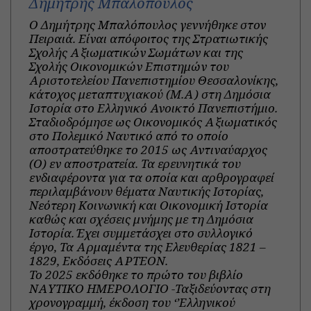
Δημήτρης Μπαλόπουλος
Ο Δημήτρης Μπαλόπουλος γεννήθηκε στον
Πειραιά. Είναι απόφοιτος της Στρατιωτικής
Σχολής Αξιωματικών Σωμάτων και της
Σχολής Οικονομικών Επιστημών του
Αριστοτελείου Πανεπιστημίου Θεσσαλονίκης,
κάτοχος μεταπτυχιακού (Μ.Α) στη Δημόσια
Ιστορία στο Ελληνικό Ανοικτό Πανεπιστήμιο.
Σταδιοδρόμησε ως Οικονομικός Αξιωματικός
στο Πολεμικό Ναυτικό από το οποίο
αποστρατεύθηκε το 2015 ως Αντιναύαρχος
(Ο) εν αποστρατεία. Τα ερευνητικά του
ενδιαφέροντα για τα οποία και αρθρογραφεί
περιλαμβάνουν θέματα Ναυτικής Ιστορίας,
Νεότερη Κοινωνική και Οικονομική Ιστορία
καθώς και σχέσεις μνήμης με τη Δημόσια
Ιστορία. Έχει συμμετάσχει στο συλλογικό
έργο, Τα Αρμαμέντα της Ελευθερίας 1821 –
1829, Εκδόσεις ΑΡΤΕΟΝ.
Το 2025 εκδόθηκε το πρώτο του βιβλίο
ΝΑΥΤΙΚΟ ΗΜΕΡΟΛΟΓΙΟ -Ταξιδεύοντας στη
χρονογραμμή, έκδοση του ‘’Ελληνικού