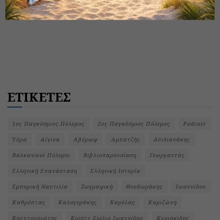
ΕΤΙΚΕΤΕΣ
1ος Παγκόσμιος Πόλεμος
2ος Παγκόσμιος Πόλεμος
Podcast
Ύδρα
Αίγινα
Αβέρωφ
Αμπατζής
Απιδιανάκης
Βαλκανικοί Πόλεμοι
Βιβλιοπαρουσίαση
Γεωργαντάς
Ελληνική Επανάσταση
Ελληνική Ιστορία
Εμπορική Ναυτιλία
Ζωγραφική
Θεοδωράκης
Ιωαννίδου
Καθρέπτας
Καλογεράκης
Καρέλας
Καριζώνη
Κουντουριώτης
Κρίστυ Εμίλιο Ιωαννίδου
Κυριακίδης