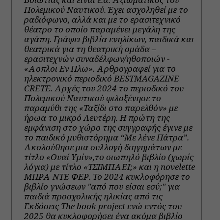
Πολεμικού Ναυτικού. Έχει ασχοληθεί με το
ραδιόφωνο, αλλά και με το ερασιτεχνικό
θέατρο το οποίο παραμένει μεγάλη της
αγάπη. Γράφει βιβλία ενηλίκων, παιδικά και
θεατρικά για τη θεατρική ομάδα –
ερασιτεχνών συναδέλφων/ηθοποιών -
«Αοπλοι Εν Πλω». Αρθρογραφεί για το
ηλεκτρονικό περιοδικό BESTMAGAZINE
CRETE. Αρχές του 2024 το περιοδικό του
Πολεμικού Ναυτικού φιλοξένησε το
παραμύθι της «Ταξίδι στο παρελθόν» με
ήρωα το μικρό Λευτέρη. Η πρώτη της
εμφάνιση στο χώρο της συγγραφής έγινε με
το παιδικό μυθιστόρημα “Με λένε Πάτρα”.
Ακολούθησε μια συλλογή διηγημάτων με
τίτλο «Ουαί Υμίν»,το σιωπηλό βιβλίο (χωρίς
λόγια) με τίτλο «ΤΣΙΜΠΑΕΙ;» και η novelette
ΜΠΡΑ ΝΤΕ ΦΕΡ. Το 2024 κυκλοφόρησε το
βιβλίο γνώσεων "από που είσαι εσύ;" για
παιδιά προσχολικής ηλικίας από τις
Εκδόσεις The book project ενώ εντός του
2025 θα κυκλοφορήσει ένα ακόμα βιβλίο