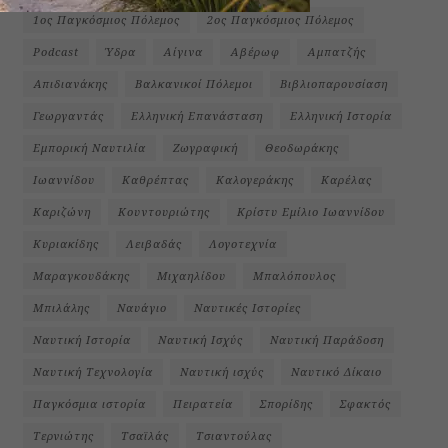
1ος Παγκόσμιος Πόλεμος
2ος Παγκόσμιος Πόλεμος
Podcast
Ύδρα
Αίγινα
Αβέρωφ
Αμπατζής
Απιδιανάκης
Βαλκανικοί Πόλεμοι
Βιβλιοπαρουσίαση
Γεωργαντάς
Ελληνική Επανάσταση
Ελληνική Ιστορία
Εμπορική Ναυτιλία
Ζωγραφική
Θεοδωράκης
Ιωαννίδου
Καθρέπτας
Καλογεράκης
Καρέλας
Καριζώνη
Κουντουριώτης
Κρίστυ Εμίλιο Ιωαννίδου
Κυριακίδης
Λειβαδάς
Λογοτεχνία
Μαραγκουδάκης
Μιχαηλίδου
Μπαλόπουλος
Μπιλάλης
Ναυάγιο
Ναυτικές Ιστορίες
Ναυτική Ιστορία
Ναυτική Ισχύς
Ναυτική Παράδοση
Ναυτική Τεχνολογία
Ναυτική ισχύς
Ναυτικό Δίκαιο
Παγκόσμια ιστορία
Πειρατεία
Σπορίδης
Σφακτός
Τερνιώτης
Τσαϊλάς
Τσιαντούλας