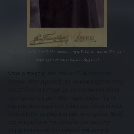
Ο ποιητής του Στόλου Σ. Ματσούκας πηγή: Ε.Λ.Ι.Α(εταιρεία Ελληνικού
Λογοτεχνικού και Ιστορικού Αρχείου)
Όταν ο ποιητής του στόλου Σ. Ματσούκας
έφτασε στην Αμερική για να κάνει έρανο υπέρ
του Στόλου συγκίνησε με τα παρακάτω λόγια
τους ομογενείς μας «Και τώρα τρέχω νύχτα
μέρα με το σταυρό στα χέρια και τη σημαία και
ζητώ να ιδώ τα αδέρφια μου αγαπημένα. Μαζί
σας ονειρεύομαι την πατρίδα μου μεγάλη» .
Λόγια ενδεικτικά του παλμού της εποχής