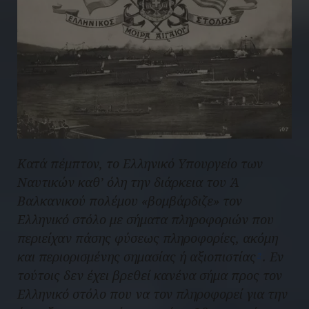
Κατά πέμπτον, το Ελληνικό Υπουργείο των
Ναυτικών καθ’ όλη την διάρκεια του Ά
Βαλκανικού πολέμου «βομβάρδιζε» τον
Ελληνικό στόλο με σήματα πληροφοριών που
περιείχαν πάσης φύσεως πληροφορίες, ακόμη
και περιορισμένης σημασίας ή αξιοπιστίας
. Εν
2
τούτοις δεν έχει βρεθεί κανένα σήμα προς τον
Ελληνικό στόλο που να τον πληροφορεί για την