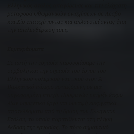
Ελληνικός στόλος απαγόρευσε και την ελάχιστη
μεταφορά Οθωμανικών ενισχύσεων σε Λέσβο
και Χίο επιταχύνοντας και απλουστεύοντας έτσι
την απελευθέρωση τους.
Συμπεράσματα
Σε αυτή την εργασία παρουσιάσαμε την
συμβολή και την σημασία του έργου του
Ελληνικού πολεμικού ναυτικού στον Ά
Βαλκανικό πόλεμο εστιαζόμενη σε μια
συγκεκριμένη πτυχή. Προφανώς υπήρξε έτερο
λίαν σημαντικό έργο και συναφή ευεργετικά
αποτελέσματα από τη δράση του Ελληνικού
Στόλου, τα οποία παρατίθενται στη πλήρη
έκδοση της εργασίας. Το πόσο σημαντικό