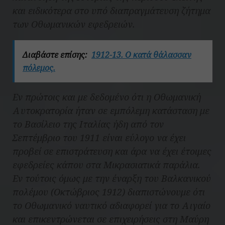
και ειδικότερα στο υπό διαπραγμάτευση ζήτημα
των Οθωμανικών εφεδρειών.
Διαβάστε επίσης:
1912-13. Ο κατά θάλασσαν
πόλεμος.
Εν πρώτοις και με δεδομένο ότι η Οθωμανική
Αυτοκρατορία ήταν σε εμπόλεμη κατάσταση με
το Βασίλειο της Ιταλίας ήδη από τον
Σεπτέμβριο του 1911 είναι εύλογο να έχει
προβεί σε επιστράτευση και άρα να έχει έτοιμες
εφεδρείες κάπου στα Μικρασιατικά παράλια.
Εν τούτοις όμως με την έναρξη του Βαλκανικού
πολέμου (Οκτώβριος 1912) διαπιστώνουμε ότι
το Οθωμανικό ναυτικό αδιαφορεί για το Αιγαίο
και επικεντρώνεται σε επιχειρήσεις στη Μαύρη