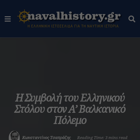
Η Συμβολή του Ελληνικού
Στόλου στον A’ Βαλκανικό
Πόλεμο
Κωνσταντίνος Τσαπράζης
Reading Time: 3 mins read