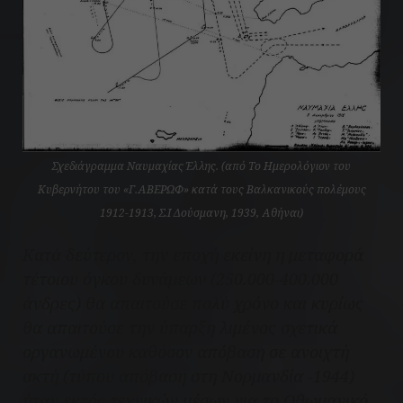
Σχεδιάγραμμα Ναυμαχίας Έλλης. (από Το Ημερολόγιον του
Κυβερνήτου του «Γ.ΑΒΕΡΩΦ» κατά τους Βαλκανικούς πολέμους
1912-1913, Σ.Ι Δούσμανη, 1939, Αθήναι)
Κατά δεύτερον, την εποχή εκείνη η μεταφορά
τέτοιου όγκου δυνάμεων (250.000-400.000
άνδρες) θα απαιτούσε πολύ χρόνο και κυρίως
θα απαιτούσε την ύπαρξη λιμένος σχετικά
οργανωμένου καθόσον απόβαση σε ανοιχτή
ακτή (τύπου απόβαση στη Νορμανδία -1944)
ήταν εκτός τεχνικών μέσων για το Οθωμανικό