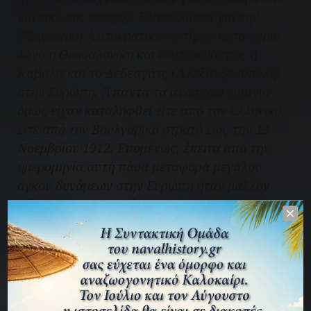
ναυτικό της εποχής. Τέτοιο λιμάνι για την
Οθωμανική Αυτοκρατορία υπήρχε κατά κύριο
λόγο η Θεσσαλονίκη και δευτερευόντως η
Καβάλα και το Δεδεαγάτς (Αλεξανδρούπολη)
στην Ευρώπη. Άπαντα τα ανωτέρω λιμάνια
όμως είχαν καταληφθεί είτε από τον Ελληνικό,
είτε από τον Βουλγαρικό στρατό έως την 13
Νοεμβρίου 1912. Επομένως, έπειτα από την
ημερομηνία αυτή πάσα μεταφορά μεγάλου
όγκου δυνάμεων στην Ευρώπη ήταν μάλλον
αδύνατη για τους Οθωμανούς.
Κατά τρίτον, η Οθωμανική Αυτοκρατορία από
τις αρχές του Νοεμβρίου 1912 αμυνόταν με
λύσσα για την προάσπιση της πρωτεύουσας της
(Κωνσταντινούπολη) που απειλείτο κατά κύριο
λόγο από Βουλγαρικά στρατεύματα που είχαν