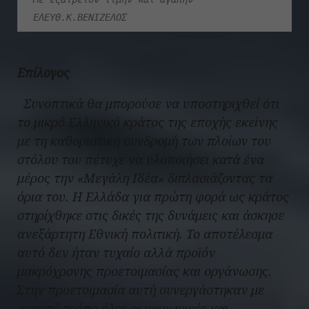
ΕΛΕΥΘ.Κ.ΒΕΝΙΖΕΛΟΣ
Επίλογος
Συνοπτικά θα μπορούσε να υποστηριχθεί ότι
το μικρό Ελληνικό κράτος της εποχής εκείνης
με τη καθοριστική συνδρομή των πλοίων του
στόλου του πέτυχε να υλοποιήσει κατά ένα
μέρος την «Μεγάλη Ιδέα» διπλασιάζοντας τα
όρια του. Η Ελλάδα για πρώτη φορά ως κράτος
στηρίχθηκε στις δικές της δυνάμεις και άσκησε
ανεξάρτητη Εθνική πολιτική. Το αποτέλεσμα
αυτό δεν ήταν τυχαίο αλλά προϊόν
μακρόχρονης προετοιμασίας και οργάνωσης.
Στην προετοιμασία αυτή συνεργάστηκαν με
αγαστό τρόπο όλες οι κοινωνικές και