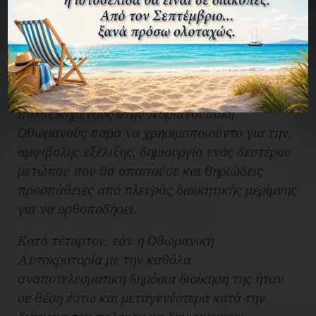
φτάσει λίγα χιλιόμετρα έξω από αυτήν. Εάν
λοιπόν υπήρχαν οι ως άνω εφεδρείες
πιθανότερο ήταν να αποσταλούν δια ξηράς
στην Κωνσταντινούπολη προκειμένου να την
σώσουν και συνάμα να ανακουφίσουν τους
πολιορκημένους στην Αδριανούπολη
Οθωμανούς παρά να χρησιμοποιούντο για την,
αμφίβολης εξέλιξης, δημιουργία ενός δευτέρου
μετώπου που θα απαιτούσε και θηριώδεις
προσπάθειες από πλευράς διοικητικής μερίμνης
για να ορθοποδήσει.
Κατά τέταρτον, εάν η Οθωμανική
Αυτοκρατορία με την καθόλα
αναποτελεσματική δημόσια διοίκηση της ήταν
σε θέση έστω και μεταγενέστερα κατά την