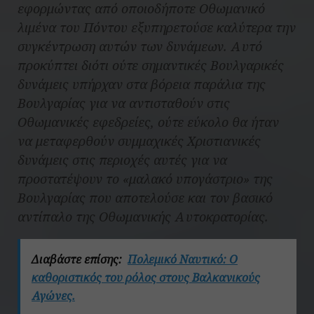
εφορμώντας από οποιοδήποτε Οθωμανικό
λιμένα του Πόντου εξυπηρετούσε καλύτερα την
συγκέντρωση αυτών των δυνάμεων. Αυτό
προκύπτει διότι ούτε σημαντικές Βουλγαρικές
δυνάμεις υπήρχαν στα βόρεια παράλια της
Βουλγαρίας για να αντισταθούν στις
Οθωμανικές εφεδρείες, ούτε εύκολο θα ήταν
να μεταφερθούν συμμαχικές Χριστιανικές
δυνάμεις στις περιοχές αυτές για να
προστατέψουν το «μαλακό υπογάστριο» της
Βουλγαρίας που αποτελούσε και τον βασικό
αντίπαλο της Οθωμανικής Αυτοκρατορίας.
Διαβάστε επίσης:
Πολεμικό Ναυτικό: Ο
καθοριστικός του ρόλος στους Βαλκανικούς
Αγώνες.