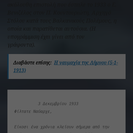
ακόλουθη επιστολή που έστειλε το 1933 ο Ε.
Βενιζέλος στον Π. Κουντουριώτη, Αρχηγό
Στόλου κατά τους Βαλκανικούς Πολέμους, η
οποία και παρατίθεται αυτούσια. (Η
υπογράμμιση έχει γίνει από τον
γράφοντα).
Διαβάστε επίσης:
Η ναυμαχία της Λήμνου (5-1-
1913)
          3 Δεκεμβρίου 1933
Φίλτατε Ναύαρχε,
Είκοσι ένα χρόνια κλείουν σήμερα από την 