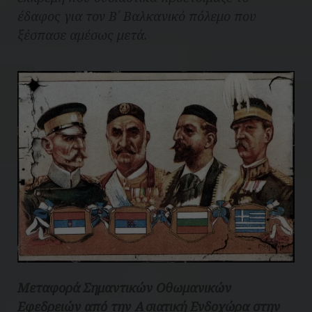
έδαφος για τον Β΄ Βαλκανικό πόλεμο που
ξέσπασε αμέσως μετά.
Μεταφορά Σημαντικών Οθωμανικών
Εφεδρειών από την Ασιατική Ενδοχώρα στην