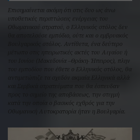
Επισημαίνεται ακόμη ότι στις δυο ως άνω
υποθετικές περιπτώσεις ενέργειας του
Οθωμανικού στρατού, ο Ελληνικός στόλος δεν
θα αποτελούσε εμπόδιο, ούτε και ο εμβρυακός
Βουλγαρικός στόλος. Αντίθετα, ένα δεύτερο
μέτωπο στις ηπειρωτικές ακτές του Αιγαίου ή
του Ιονίου (Μακεδονία –Θράκη- Ήπειρος), πλην
του εμποδίου που έθετε ο Ελληνικός στόλος, θα
αντιμετώπιζε τα σχεδόν ακμαία Ελληνικά αλλά
και Σερβικά στρατεύματα που θα έσπευδαν
προς το σημείο της αποβάσεως, την στιγμή
κατά την οποία ο βασικός εχθρός για την
Οθωμανική Αυτοκρατορία ήταν η Βουλγαρία.