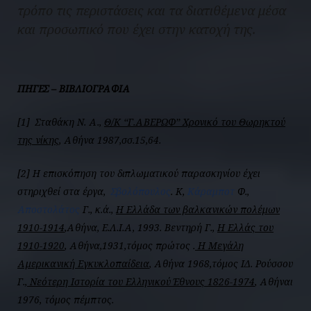
τρόπο τις περιστάσεις και τα διατιθέμενα μέσα
και προσωπικό που έχει στην κατοχή της.
ΠΗΓΕΣ – ΒΙΒΛΙΟΓΡΑΦΙΑ
[1] Σταθάκη Ν. Α.,
Θ/Κ ‘‘Γ.ΑΒΕΡΩΦ’’ Χρονικό του Θωρηκτού
της νίκης
, Αθήνα 1987,σσ.15,64.
[2] Η επισκόπηση του διπλωματικού παρασκηνίου έχει
στηριχθεί στα έργα,
Σβολόπουλος
. Κ,
Κάραμποτ
Φ.,
Αποστολάτος
Γ., κ.ά.,
Η Ελλάδα των βαλκανικών πολέμων
1910-1914
,Αθήνα, Ε.Λ.Ι.Α, 1993. Βεντηρή Γ.,
Η Ελλάς του
1910-1920
, Αθήνα,1931,τόμος πρώτος .
Η Μεγάλη
Αμερικανική Εγκυκλοπαίδεια
, Αθήνα 1968,τόμος ΙΔ. Ρούσσου
Γ.,
Νεότερη Ιστορία του Ελληνικού Έθνους 1826-1974
, Αθήναι
1976, τόμος πέμπτος.