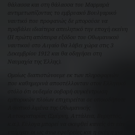
θάλασσα και στη θάλασσα του Μαρμαρά
αντιμετωπίζοντας το εμβρυακό Βουλγαρικό
ναυτικό που προφανώς δε μπορούσε να
προβάλει ιδιαίτερα απειλητικό την εποχή εκείνη
(Η πρώτη απόπειρα εξόδου του Οθωμανικού
ναυτικού στο Αιγαίο θα λάβει χώρα στις 3
Δεκεμβρίου 1912 και θα οδηγήσει στη
Ναυμαχία της Έλλης).
Ομοίως διαπιστώνουμε εκ των πληροφοριών
που καθημερινά αποστέλλονταν στον Ελληνικό
στόλο ότι ουδεμία σοβαρή συγκέντρωση
εμπορικών πλοίων επιχειρείται σε οποιοδήποτε
Ασιατικό λιμένα της Οθωμανικής
Αυτοκρατορίας (Σμύρνη, Αττάλεια, Βυρηττός,
κ.α.). Εύλογα μπορεί να σκεφθεί κανείς ότι εάν
υπήρχαν οι ως άνω εφεδρείες και η σκέψη για