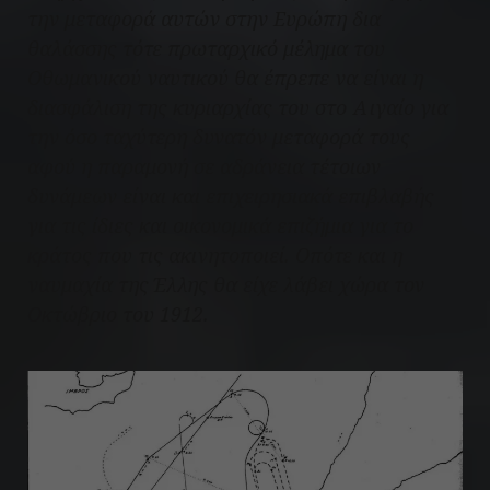
την μεταφορά αυτών στην Ευρώπη δια
θαλάσσης τότε πρωταρχικό μέλημα του
Οθωμανικού ναυτικού θα έπρεπε να είναι η
διασφάλιση της κυριαρχίας του στο Αιγαίο για
την όσο ταχύτερη δυνατόν μεταφορά τους
αφού η παραμονή σε αδράνεια τέτοιων
δυνάμεων είναι και επιχειρησιακά επιβλαβής
για τις ίδιες και οικονομικά επιζήμια για το
κράτος που τις ακινητοποιεί. Οπότε και η
ναυμαχία της Έλλης θα είχε λάβει χώρα τον
Οκτώβριο του 1912.