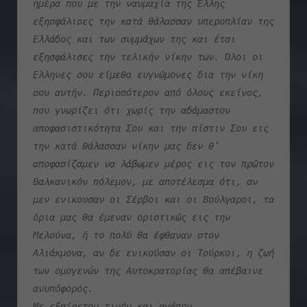
ημέρα που με την ναυμαχία της Έλλης 
εξησφάλισες την κατά θάλασσαν υπεροπλίαν της 
Ελλάδος και των συμμάχων της και έτσι 
εξησφάλισες την τελικήν νίκην των. Όλοι οι 
Ελληνες σου είμεθα ευγνώμονες δια την νίκη 
σου αυτήν. Περισσότερον από όλους εκείνος, 
που γνωρίζει ότι χωρίς την αδάμαστον 
αποφασιστικότητα Σου και την πίστιν Σου εις 
την κατά θάλασσαν νίκην μας δεν θ’ 
αποφασίζαμεν να λάβωμεν μέρος εις τον πρώτον 
Βαλκανικόν πόλεμον, με αποτέλεσμα ότι, αν 
μεν ενικουσαν οι Σέρβοι και οι Βούλγαροι, τα 
όρια μας θα έμεναν οριστικώς εις την 
Μελούνα, ή το πολύ θα έφθαναν στον 
Αλιάκμονα, αν δε ενικούσαν οι Τούρκοι, η ζωή 
των ομογενών της Αυτοκρατορίας θα απέβαινε 
ανυπόφορος.
Με εξαίρετον τιμήν και αγάπην