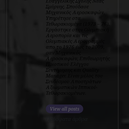
Ευαγγελικής Σχολής Νέας
Σμύρνης. Σπούδασε
Μηχανικός Αεροσκαφών.
Υπηρέτησε στα
Τεθωρακισμένα (1973 – 76).
Εργάστηκε στην Ολυμπιακή
Αεροπορία και τις
Ολυμπιακές Αερογραμμές
απο το 1976 έως το 2009,
σαν Μηχανικός
Αεροσκαφών, Επιθεωρητής
Ποιοτικού Ελέγχου
Συντήρησης και Quality
Manager. Eίναι μέλος του
Συνδέσμου Αποστράτων
Αξιωματικών Ιππικού-
Τεθωρακισμένων.
View all posts
Πρόσφατα άρθρα