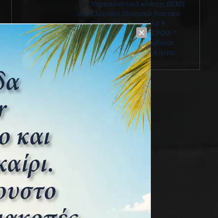
Ναρκαλιευτικά κλάσης ΒΥMS
στο Ελληνικό Πολεμικό Ναυτικό
Τα μεγάλα πυροβόλα 9
ιντσών του Θ/Κ “ Γ. ΑΒΕΡΩΦ ”
Ενας σωλήνας πυροβόλου
Pouteaux 155mm στην Αίγινα.