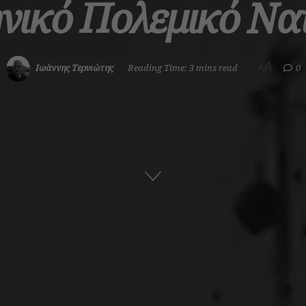
νικό Πολεμικό Να
A
Ιωάννης Τερνιώτης
Reading Time: 3 mins read
0
A