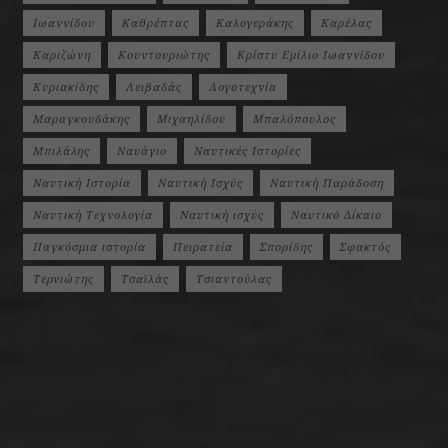
Ιωαννίδου
Καθρέπτας
Καλογεράκης
Καρέλας
Καριζώνη
Κουντουριώτης
Κρίστυ Εμίλιο Ιωαννίδου
Κυριακίδης
Λειβαδάς
Λογοτεχνία
Μαραγκουδάκης
Μιχαηλίδου
Μπαλόπουλος
Μπιλάλης
Ναυάγιο
Ναυτικές Ιστορίες
Ναυτική Ιστορία
Ναυτική Ισχύς
Ναυτική Παράδοση
Ναυτική Τεχνολογία
Ναυτική ισχύς
Ναυτικό Δίκαιο
Παγκόσμια ιστορία
Πειρατεία
Σπορίδης
Σφακτός
Τερνιώτης
Τσαϊλάς
Τσιαντούλας