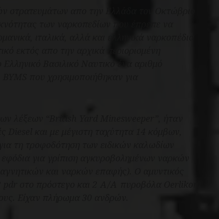
ν στρατευμάτων απο την Ελλάδα τον Οκτώβριο
υκνότητας των ναρκοπεδίων που έπρεπε να
μανικά, ιταλικά, αλλά και ελληνικά ναρκοπέδια
ικό εκτός απο την αρχικά περιορισμένη
 Ελληνικό Βασιλικό Ναυτικό ένα αριθμό
 BYMS που χρησιμοποιήθηκαν για
ων λέξεων “British Yard Minesweeper”, ήταν
ς Diesel και με μέγιστη ταχύτητα 14 κόμβων,
 για τη τροφοδότηση των ειδικών καλωδίων
 εφόδια για γρίπιση αγκυροβολημένων ναρκών
μαγνητικών και ναρκών επαφής). Ο αμυντικός
2 pdr στο πρόστεγο και 2 Α/Α πυροβόλα Oerlikon
υς. Είχαν πλήρωμα 30 ανδρών.