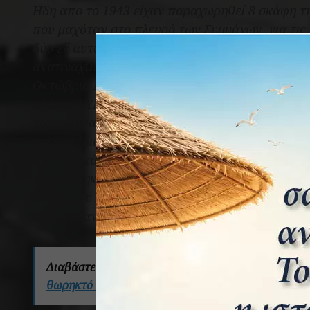
Ηδη απο το 1943 είχαν παραχωρηθεί 8 σκάφη τ
που μαχόταν στο πλευρό των Συμμάχων, για τις
δύο εξ αυτών (το “Κάσσος” και “Κώς”) κατά τη
ανατινάχθηκαν και βυθίστηκαν κατα την γρίπιση
Οκτώβριο 1944. Μετά το τέλος του πολέμου πα
κλάσης BYMS (1946 και 1948), τά οποία χρησιμ
ναρκαλιείας, στη μεγάλη επιχείρηση καθαρισμ
ναρκοπέδια που ακόμα υπήρχαν, η οποία διήρκη
απο τα σκάφη αυτά επιστράφηκαν στους Βρεταν
αποκτήθηκαν και άλλα ναρκαλιευτικά της κλάση
τάξεις του Πολεμικού Ναυτικού κατά τις επόμεν
BYMS
ήταν τα εξής:
Διαβάστε επίσης:
Σημαιοφόρος Μηχανικός Αλέξανδ
θωρηκτό «Αβέρωφ»