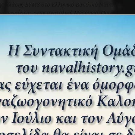
ης κλάσης
BYMS
στο Ελληνικό Βασιλικό Ναυτικό,
 επιχειρήσεις στην ανατολική Μεσόγειο. Oμως,
ν επιχείρηση απελευθέρωσης της Ελλάδος
 διαύλου πρός το λιμάνι του Πειραιά τον
ραχωρήθηκαν και άλλα 9 ναρκαλιευτικά της
οποιήθηκαν μαζί με τα υπόλοιπα σκάφη
ού των ελληνικών θαλασσών από τα πολυάριθμα
σε μέχρι το 1952. Στην συνέχεια, καθώς αρκετά
ούς ή υπέστησαν ζημιές κατα την υπηρεσία τους,
ς αυτής, τα οποία συνέχισαν να υπηρετούν στις
ες δεκαετίες . Συνολικά τα ναρκαλιευτικά κλάσης
ρος Διαμαντής: Από το εύδρομο «΄Ελλη» στο