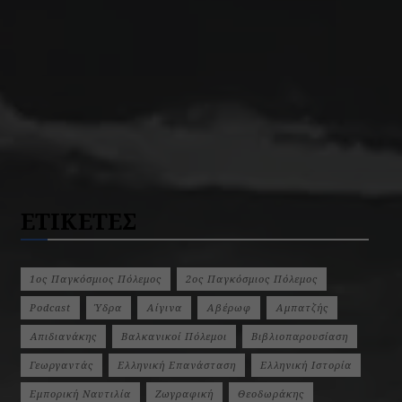
ΕΤΙΚΕΤΕΣ
1ος Παγκόσμιος Πόλεμος
2ος Παγκόσμιος Πόλεμος
Podcast
Ύδρα
Αίγινα
Αβέρωφ
Αμπατζής
Απιδιανάκης
Βαλκανικοί Πόλεμοι
Βιβλιοπαρουσίαση
Γεωργαντάς
Ελληνική Επανάσταση
Ελληνική Ιστορία
Εμπορική Ναυτιλία
Ζωγραφική
Θεοδωράκης