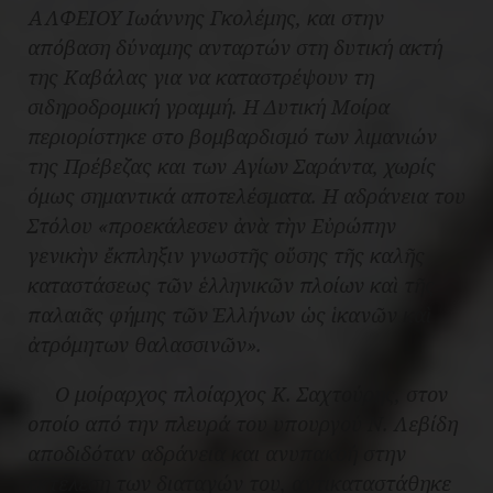
ΑΛΦΕΙΟΥ Ιωάννης Γκολέμης, και στην
απόβαση δύναμης ανταρτών στη δυτική ακτή
της Καβάλας για να καταστρέψουν τη
σιδηροδρομική γραμμή. Η Δυτική Μοίρα
περιορίστηκε στο βομβαρδισμό των λιμανιών
της Πρέβεζας και των Αγίων Σαράντα, χωρίς
όμως σημαντικά αποτελέσματα. Η αδράνεια του
Στόλου «προεκάλεσεν ἀνὰ τὴν Εὐρώπην
γενικὴν ἔκπληξιν γνωστῆς οὕσης τῆς καλῆς
καταστάσεως τῶν ἑλληνικῶν πλοίων καὶ τῆς
παλαιᾶς φήμης τῶν Ἑλλήνων ὡς ἱκανῶν καὶ
ἀτρόμητων θαλασσινῶν».
Ο μοίραρχος πλοίαρχος Κ. Σαχτούρης, στον
οποίο από την πλευρά του υπουργού Ν. Λεβίδη
αποδιδόταν αδράνεια και ανυπακοή στην
εκτέλεση των διαταγών του, αντικαταστάθηκε