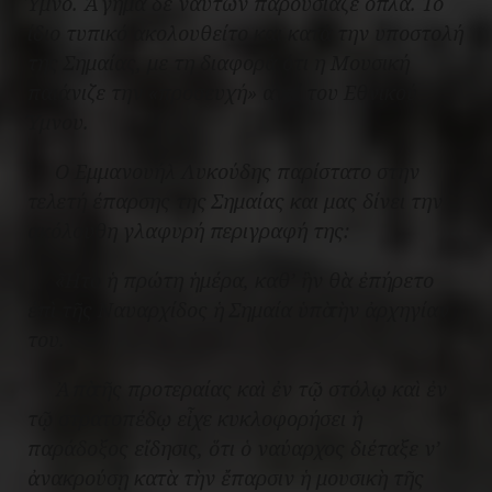
Ύμνο. Άγημα δε ναυτών παρουσίαζε όπλα. Το
ίδιο τυπικό ακολουθείτο και κατά την υποστολή
της Σημαίας, με τη διαφορά ότι η Μουσική
παιάνιζε την «προσευχή» αντί του Εθνικού
Ύμνου.
Ο Εμμανουήλ Λυκούδης παρίστατο στην
τελετή έπαρσης της Σημαίας και μας δίνει την
ακόλουθη γλαφυρή περιγραφή της:
«Ἦτο ἡ πρώτη ἡμέρα, καθ’ ἣν θὰ ἐπήρετο
ἐπὶ τῆς Ναυαρχίδος ἡ Σημαία ὑπὸ τὴν ἀρχηγίαν
του.
Ἀπὸ τῆς προτεραίας καὶ ἐν τῷ στόλῳ καὶ ἐν
τῷ στρατοπέδῳ εἶχε κυκλοφορήσει ἡ
παράδοξος εἴδησις, ὅτι ὁ ναύαρχος διέταξε ν’
ἀνακρούσῃ κατὰ τὴν ἔπαρσιν ἡ μουσικὴ τῆς