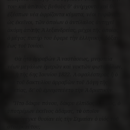
του· καὶ ἀπὸ τοὺς βυθοὺς θ’ ἀνήρχοντο καὶ θὰ
ἐξέσπων νέα ἀφρίζοντα κύματα, νέοι τυφῶνες,
ὡς ἐκεῖνοι, τῶν ὁποίων ὁ ἀντίλαλος ἀντηχεῖ
ἀκόμη ἀπὸ τῆς Ἀλεξανδρείας, μέχρι τῆς ὁποίας
ὁ μέγας πατήρ του ἔφερε τὴν ἑλληνικὴν δόξαν,
ἕως τοῦ Ἰονίου.
Θὰ ἦτο ἀρραβὼν Ἀναστάσεως, μνηστεία
νέων μεγάλων ἡμερῶν καὶ νυκτῶν φωτοβόλων,
ὡς ἡ τῆς 6ης Ἰουνίου 1822. Ἀσφαλέστερος ἢ ὁ
διὰ τοῦ δακτυλίου ἀρραβὼν τοῦ Δόγη τῆς
Ἑνετίας, δι’ οὓ ἐμνηστεύετο τὴν Ἀδριατικήν.
Ἦτο δάκρυ πόνου, δάκρυ ἐλπίδος ὁ ὑγρός, ὁ
ὑποτρέμων ἐκεῖνος ἀδάμας, τὸν ὁποῖον
προσήνεγκε θυσίαν εἰς τὴν Σημαίαν ὁ υἱός τοῦ
στολοκαύτου;