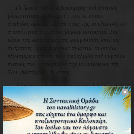
Τὰ ἤκουεν αὐτὰ ὁ Ναύαρχος· καὶ ἀπὸ τοὺς
γλυκυτάτους ὀφθαλμούς του, οἱ ὁποῖοι
ἀνέδιδον ὁρατὰς τὰς ἀκτῖνας τῆς ἀνεξαντλήτου
ἁγαθότητός του, ἀνεπήδησαν ἀστραπαί. Τὰς
εἶδον τὰς ἀκαριαίας, τὰς φευγαλαίας ἐκείνας
ἀστραπάς· ἦσαν βεβαίως αἱ αὐταί, αἱ ὁποῖαι
ἐξέλαμψαν καὶ ἐπὶ τῶν ὀφθαλμῶν τοῦ μεγάλου
πατρός του, ὅταν ἔμαθε τὴν μυριόνεκρον τῆς
Χίου ἑκατόμβην. Τί εἶπεν;
«Πρέπει νὰ δώσουμε μερτικὸ ἀπὸ τὴν ντροπή
μας καὶ στὴ Σημαία; Αὐτὸ ἔλειπε! Αὕτη θὰ μείνῃ
αἰώνια ἀμόλυντη· καὶ ὅταν καρφώνουμε τὰ
μάτια σ’ Αὐτὴ καὶ θυμούμαστε τί χρωστοῦμε
στὴ δόξα Της, ποτὲ δὲν θ’ ἀπελπισθοῦμε.
Τιμημένη θὰ εἶναι πάντα, ὅσον κ’ ἂν
ταπεινώθηκαν τὰ χέρια πού τὴν κρατοῦν, γιὰ