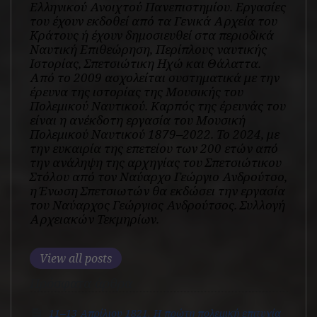
Ελληνικού Ανοιχτού Πανεπιστημίου. Εργασίες
του έχουν εκδοθεί από τα Γενικά Αρχεία του
Κράτους ή έχουν δημοσιευθεί στα περιοδικά
Ναυτική Επιθεώρηση, Περίπλους ναυτικής
Ιστορίας, Σπετσιώτικη Ηχώ και Θάλαττα.
Από το 2009 ασχολείται συστηματικά με την
έρευνα της ιστορίας της Μουσικής του
Πολεμικού Ναυτικού. Καρπός της έρευνάς του
είναι η ανέκδοτη εργασία του Μουσική
Πολεμικού Ναυτικού 1879‒2022. Το 2024, με
την ευκαιρία της επετείου των 200 ετών από
την ανάληψη της αρχηγίας του Σπετσιώτικου
Στόλου από τον Ναύαρχο Γεώργιο Ανδρούτσο,
η Ένωση Σπετσιωτών θα εκδώσει την εργασία
του Ναύαρχος Γεώργιος Ανδρούτσος. Συλλογή
Αρχειακών Τεκμηρίων.
View all posts
Πρόσφατα άρθρα
11‒13 Απρίλιου 1821. Η πρώτη πολεμική επιτυχία