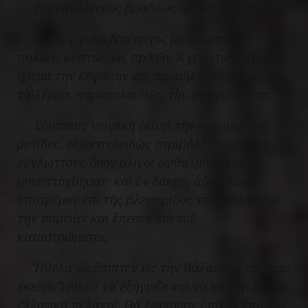
Ἡ κυανόλευκος βραδέως ἠρέμα ὑψοῦτο.
Καὶ ὁ γηραιὸς Ναύαρχος μὲ ἀσκεπῆ τὴν
πολιάν, κύπτων ὡς πρὸ τῶν Ἀχράντων, ἤγειρεν
ἠρέμα τὴν κεφαλὴν καὶ προσήλωνεν ἐπ’ αὐτῆς
τὸ βλέμμα, παρακολουθῶν τὴν ἀνύψωσίν της.
Σύσπασις νευρικὴ ἐκίνει τὴν σιαγόνα του˙ αἱ
ῤυτῖδες, αἱ ἀκτινοειδῶς περιβάλλουσαι τοὺς
εὐγλώττους ὅσον ὀλίγοι ὀφθαλμούς του,
συνεπτύχθησαν· καὶ ἓν δάκρυ, ἁδρὸν δάκρυ
ὑποτρέμον ἐπὶ τῆς βλεφαρίδος του, ηὐλάκωσε
τὴν παρειὰν καὶ ἔπεσεν ἐπὶ τοῦ
καταστρώματος.
Ἤθελα νὰ ἔπιπτεν εἰς τὴν θάλασσαν τὸ δάκρυ
ἐκεῖνο. Ἤθελα νὰ ἐξήγνιζε καὶ νὰ καθηγίαζε τὰ
ἑλληνικὰ πελάγη!
Θὰ ἔφρισσον ὑπὸ τὴν ἐπαφήν