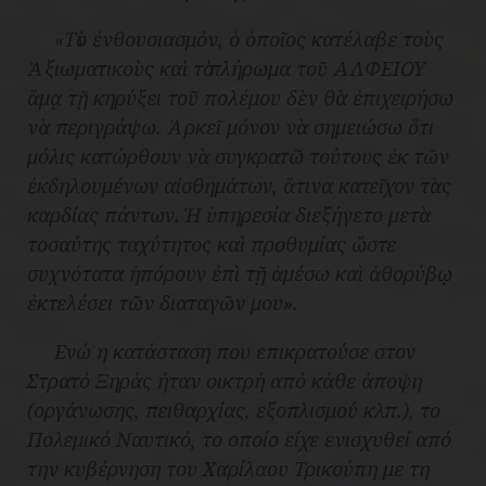
«Τὸν ἐνθουσιασμόν, ὁ ὁποῖος κατέλαβε τοὺς
Ἀξιωματικοὺς καὶ τὸ πλήρωμα τοῦ ΑΛΦΕΙΟΥ
ἅμᾳ τῇ κηρύξει τοῦ πολέμου δὲν θὰ ἐπιχειρήσω
νὰ περιγράψω. Ἀρκεῖ μόνον νὰ σημειώσω ὅτι
μόλις κατώρθουν νὰ συγκρατῶ τούτους ἐκ τῶν
ἐκδηλουμένων αἰσθημάτων, ἅτινα κατεῖχον τὰς
καρδίας πάντων. Ἡ ὑπηρεσία διεξήγετο μετὰ
τοσαύτης ταχύτητος καὶ προθυμίας ὥστε
συχνότατα ἠπόρουν ἐπὶ τῇ ἀμέσω καὶ ἀθορύβῳ
ἐκτελέσει τῶν διαταγῶν μου».
Ενώ η κατάσταση που επικρατούσε στον
Στρατό Ξηράς ήταν οικτρή από κάθε άποψη
(οργάνωσης, πειθαρχίας, εξοπλισμού κλπ.), το
Πολεμικό Ναυτικό, το οποίο είχε ενισχυθεί από
την κυβέρνηση του Χαρίλαου Τρικούπη με τη