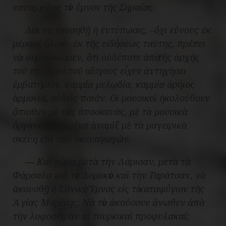
ναυαρχίδος τὸν ὕμνον τῆς Σημαίας.
Διὰ νὰ ἐννοηθῇ ἡ ἐντύπωσις, –ὄχι εὔνους ἐκ
μέρους ὅλων– ἐκ τῆς εἰδήσεως ταύτης, πρέπει
νὰ σημειώσωμεν, ὅτι οὐδέποτε ἀπὸ τῆς ἀρχῆς
τοῦ πολέμου τοῦ αἴσχους εἶχεν ἀντηχήσει
ἐμβατήριον, καμμία μελῳδία, καμμία ἀρήιος
ἁρμονία, οὐδεὶς παιάν. Οἱ μουσικοὶ ἠκολούθουν
ὄπισθεν μὲ τὰς ἀποσκευάς, μὲ τὰ μουσικὰ
ὄργανα ἐρριμμένα ἀναμὶξ μὲ τὰ μαγειρικὰ
σκεύη ἐπὶ τῶν σκευαγωγῶν.
― Καὶ τώρα μετὰ τὴν Λάρισαν, μετὰ τὰ
Φάρσαλα καὶ τὸν Δομοκὸν καὶ τὴν Ταράτσαν, νὰ
ἀκουσθῇ ὁ Ἐθνικὸς Ὕμνος εἰς τὸ καταφύγιον τῆς
Ἁγίας Μαρίνης; Νὰ τὸν ἀκούσουν ἄνωθεν ἀπὸ
τὴν λοφοσειρὰν αἱ τουρκικαὶ προφυλακαί;