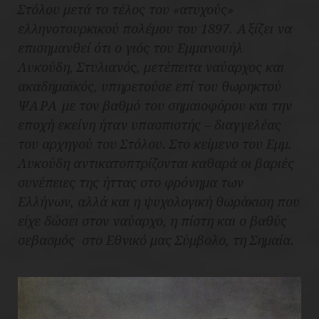
Στόλου μετά το τέλος του «ατυχούς»
ελληνοτουρκικού πολέμου του 1897. Αξίζει να
επισημανθεί ότι ο γιός του Εμμανουήλ
Λυκούδη, Στυλιανός, μετέπειτα ναύαρχος και
ακαδημαϊκός, υπηρετούσε επί του θωρηκτού
ΨΑΡΑ με τον βαθμό του σημαιοφόρου και την
εποχή εκείνη ήταν υπασπιστής – διαγγελέας
του αρχηγού του Στόλου. Στο κείμενο του Εμμ.
Λυκούδη αντικατοπτρίζονται καθαρά οι βαριές
συνέπειες της ήττας στο φρόνημα των
Ελλήνων, αλλά και η ψυχολογική θωράκιση που
είχε δώσει στον ναύαρχο, η πίστη και ο βαθύς
σεβασμός
στο Εθνικό μας Σύμβολο, τη Σημαία.