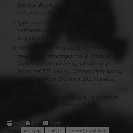
Πόλεμος, Μέρος Α
, Πῶς ἐνήργησεν ὁ
ον
Ἑλληνικὸς Στόλος
, Έν Ἀθήναις 1898.
Ἐμμανουὴλ Στυλ. Λυκούδη,
Ὁδοιπορικαὶ
Ἐντυπώσεις καὶ Ἀναμνήσεις.
Ἀνάλεκτα
, Ἐν
Ἀθήναις 1920.
Ὑποναυάρχου Κ. Ἀλεξανδρῆ, «Συνοπτικὴ
ἀνασκόπησις τῆς ἱστορίας τοῦ Β. Ναυτικοῦ. Ἀπὸ
ἱδρύσεως τοῦ Βασιλείου τῆς Ἑλλάδος μέχρι
τέλους τοῦ ΧΙΧ αἰῶνος»,
Ναυτικὴ Ἐπιθεώρησις
,
τ. 192, Σεπτ.‒Οκτ. 1945 και τ. 193, Νοε.‒Δεκ.
1945.
Διονύσιος Α. Κόκκινος,
Ἱστορία τῆς Νεωτέρας
Ἑλλάδος
, τόμος 2ος, Ἀθῆναι 1978.
Ετικέτες:
Κανάρης
Λούζης
Ναυτική Παράδοση