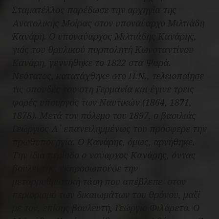
Σταματέλλος παρέδωσε την αρχηγία της
Ανατολικής Μοίρας στον υποναύαρχο Μιλτιάδη
Κανάρη. Ο υποναύαρχος Μιλτιάδης Κανάρης,
γιός του θρυλικού πυρπολητή Κωνσταντίνου
Κανάρη, γεννήθηκε το 1822 στα Ψαρά.
Νεότατος, κατατάχθηκε στο Π.Ν., τελειοποίησε
τις σπουδές του στη Γερμανία και έγινε τρεις
φορές υπουργός των Ναυτικών (1864, 1871,
1878). Μετά τον πόλεμο του 1897, ο βασιλιάς
Γεώργιος Α΄ επανειλημμένως του πρόσφερε την
πρωθυπουργία. Ο Κανάρης, όμως, αρνήθηκε.
Την ίδια περίοδο ο ναύαρχος Κανάρης, όντας
βουλευτής, εκπροσωπούσε την
μεταρρυθμιστική τάση που απέβλεπε
στον
περιορισμό των δικαιωμάτων του θρόνου, μαζί
με τον, επίσης βουλευτή, Γεώργιο Φιλάρετο. Ο