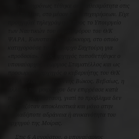
και ταυτοχρόνως τέθηκε σε διαθεσιμότητα στις
15 Απριλίου, στο μέσον των επιχειρήσεων. Είχε
προηγηθεί τηλεγράφημα προς το Υπουργείο
των Ναυτικών του σημαιοφόρου του Θ/Κ
ΨΑΡΑ, Κωνσταντίνου Κόκκορη, στο οποίο
κατηγορούσε τον πλοίαρχο Σαχτούρη για
«προδοσία». Νέος αρχηγός τοποθετήθηκε ο
υποναύαρχος Γεώργιος Σταματέλλος και ως
προσωρινός αρχηγός ο κυβερνήτης του Θ/Κ
ΥΔΡΑ πλοίαρχος Ιωάννης Βώκος. Βεβαίως, η
αλλαγή του μοιράρχου δεν επιρρέασε κατά
πολύ την κατάσταση, γιατί το πρόβλημα δεν
εντοπιζόταν αποκλειστικά και μόνο στην
οποιαδήποτε αδράνεια ή ανικανότητα του
αρχηγού της Μοίρας.
Στις 6 Αυγούστου, ο υποναύαρχος