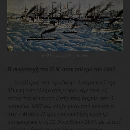
Ο Ελληνικός Στόλος το 1897
Η συμμετοχή του Π.Ν. στον πόλεμο του 1897
Ο πόλεμος που προέκυψε ύστερα από την
όξυνση των ελληνοτουρκικών σχέσεων εξ
αιτίας του κρητικού ζητήματος άρχισε στις 6
Απριλίου 1897 και έληξε μετά από ένα μήνα,
στις 7 Μαΐου. Η οριστική συνθήκη ειρήνης
υπογράφηκε στις 22 Νοεμβρίου 1897, μετά από
επίπονες διαπραγματεύσεις, στις οποίες