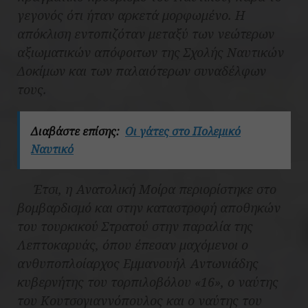
γεγονός ότι ήταν αρκετά μορφωμένο. Η
απόκλιση εντοπιζόταν μεταξύ των νεώτερων
αξιωματικών απόφοιτων της Σχολής Ναυτικών
Δοκίμων και των παλαιότερων συναδέλφων
τους.
Διαβάστε επίσης:
Οι γάτες στο Πολεμικό
Ναυτικό
Έτσι, η Ανατολική Μοίρα περιορίστηκε στο
βομβαρδισμό και στην καταστροφή αποθηκών
του τουρκικού Στρατού στην παραλία της
Λεπτοκαρυάς, όπου έπεσαν μαχόμενοι ο
ανθυποπλοίαρχος Εμμανουήλ Αντωνιάδης
κυβερνήτης του τορπιλοβόλου «16», ο ναύτης
του Κουτσογιαννόπουλος και ο ναύτης του