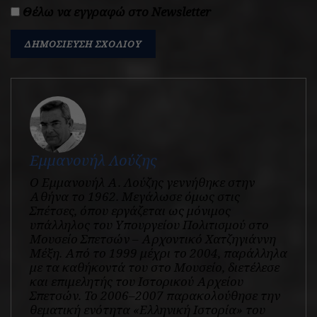
Θέλω να εγγραφώ στο Newsletter
Εμμανουήλ Λούζης
Ο Εμμανουήλ Α. Λούζης γεννήθηκε στην
Αθήνα το 1962. Μεγάλωσε όμως στις
Σπέτσες, όπου εργάζεται ως μόνιμος
υπάλληλος του Υπουργείου Πολιτισμού στο
Μουσείο Σπετσών – Αρχοντικό Χατζηγιάννη
Μέξη. Από το 1999 μέχρι το 2004, παράλληλα
με τα καθήκοντά του στο Μουσείο, διετέλεσε
και επιμελητής του Ιστορικού Αρχείου
Σπετσών. Το 2006–2007 παρακολούθησε την
θεματική ενότητα «Ελληνική Ιστορία» του