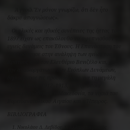
Ἀγνοῶ. Ἓν μόνον γνωρίζω, ὅτι δὲν ἦτο
δάκρυ ἀπογνώσεως».
Οι υλικές και ηθικές συνέπειες της ήττας του
1897 είχαν ως επακόλουθο να αφυπνισθούν οι
υγιείς δυνάμεις του Έθνους. Η Επανάσταση του
1909 οδήγησε στην ανάληψη των ηνίων του
Κράτους από τον Ελευθέριο Βενιζέλο και, με
την αναδιοργάνωση των Ενόπλων Δυνάμεων,
δημιούργησε τις προϋποθέσεις για τη μεγάλη
εξόρμηση του 1912–1913, με την οποία
απελευθερώθηκαν η Μακεδονία, τα νησιά του
Βορειοανατολικού Αιγαίου και η Ήπειρος.
ΒΙΒΛΙΟΓΡΑΦΙΑ
Νικολάου Δ. Λεβίδου,
Ὁ Ἑλληνοτουρκικὸς