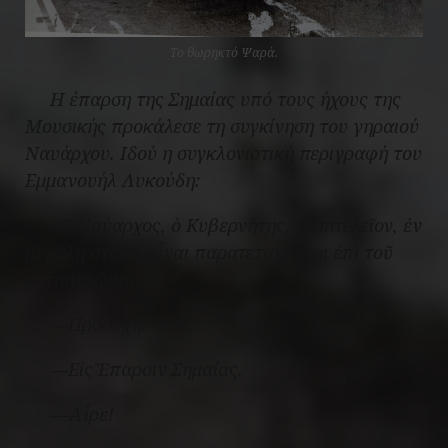
Το θωρηκτό Ψαρά.
Η έπαρση της Σημαίας υπό τους ήχους της
Μουσικής προκάλεσε τη συγκίνηση του γηραιού
Ναυάρχου. Ιδού η συγκλονιστική περιγραφή του
Εμμανουήλ Λυκούδη:
«Ὁ Ναύαρχος, ὁ Κυβερνήτης, τὸ ἐπιτελεῖον, ἐν
μεγάλῃ στολῇ, εἶναι παρατεταγμένοι ἐπὶ τοῦ
καταστρώματος.
―Προσοχή.
―Εἰς Ἔπαρσιν Σημαίας.
―Αἶρε!