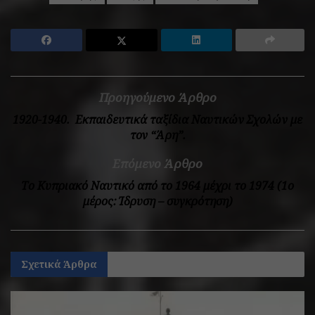
Προηγούμενο Άρθρο
1920-1940. Εκπαιδευτικά ταξίδια Ναυτικών Σχολών με
τον “Άρη”.
Επόμενο Άρθρο
Το Κυπριακό Ναυτικό από το 1964 μέχρι το 1974 (1ο
μέρος: Ίδρυση – συγκρότηση)
Σχετικά
Άρθρα