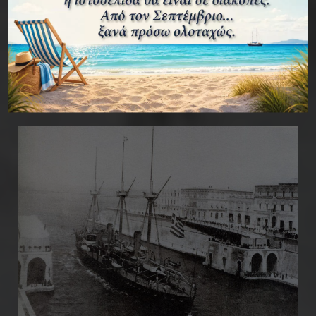
νὰ τὴν κρατήσουν αὔριο ἀξιώτερα χέρια»
.
Διαβάστε επίσης:
Χριστουγεννιάτικο καραβάκι
και χριστουγεννιάτικο δέντρο