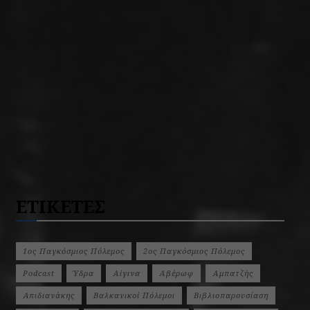
ΕΤΙΚΕΤΕΣ
1ος Παγκόσμιος Πόλεμος
2ος Παγκόσμιος Πόλεμος
Podcast
Ύδρα
Αίγινα
Αβέρωφ
Αμπατζής
Απιδιανάκης
Βαλκανικοί Πόλεμοι
Βιβλιοπαρουσίαση