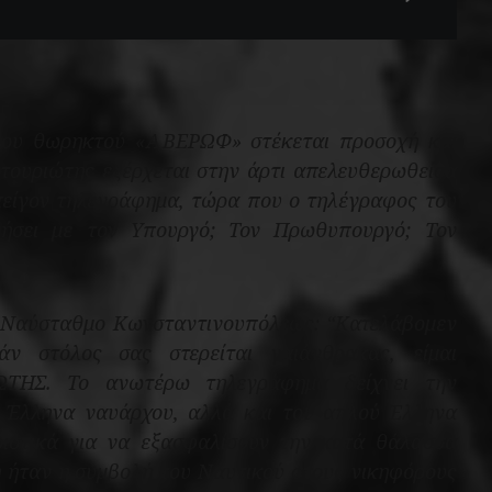
μου θωρηκτού «ΑΒΕΡΩΦ» στέκεται προσοχή και
τουριώτης εξέρχεται στην άρτι απελευθερωθείσα
πείγον τηλεγράφημα, τώρα που ο τηλέγραφος του
νήσει με τον Υπουργό; Τον Πρωθυπουργό; Τον
 Ναύσταθμο Κωνσταντινουπόλεως: “Κατελάβομεν
άν στόλος σας στερείται γαιάνθρακας, είμαι
ΤΗΣ. Το ανωτέρω τηλεγράφημα δείχνει την
υ Έλληνα ναυάρχου, αλλά και του απλού Έλληνα
ιστικά για να εξασφαλίσουν την κατά θάλασσα
ή ήταν η συμβολή του Ναυτικού στους νικηφόρους