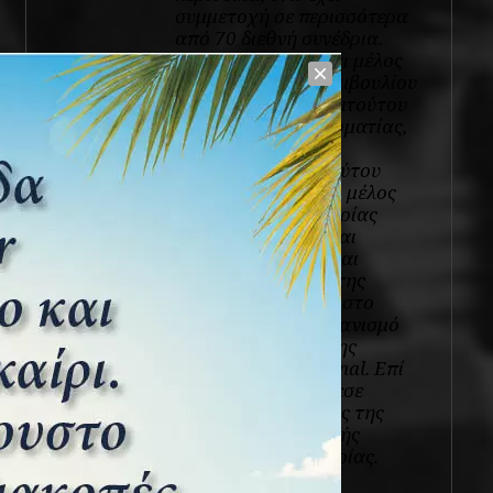
συμμετοχή σε περισσότερα
από 70 διεθνή συνέδρια.
Μεταξύ άλλων είναι μέλος
του Διοικητικού Συμβουλίου
του Ελληνικού Ινστιτούτου
Πολιτιστικής Διπλωματίας,
ιδρυτικό μέλος του
Ελληνικούς Ινστιτούτου
Ναυτικής Ιστορίας, μέλος
της Ελληνικής Εταιρίας
Διεθνούς Δικαίου και
Διεθνών Σχέσεων και
ανώτερος συνεργάτης
(senior consultant) στο
συμβουλευτικό οργανισμό
και δεξαμενή σκέψης
Strategy International. Επί
τρία χρόνια διετέλεσε
Γενικός Γραμματέας της
Ελληνικής Επιτροπής
Στρατιωτικής Ιστορίας.