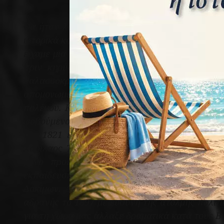
Θα ήταν λάθος, εάν απομονώναμε ιστορικά τ
ιστορικά και τα οποία δεν ήταν πάντα ένδοξα 
είχαμε μια συντριπτική στρατιωτική ήττα στον
πριν κηρύξουν τον πόλεμο αισθανόμενοι δέο
θαλασσοκρατία στο Αιγαίο φρόντισαν να
απομονωμένες περιοχές. Την Κρήτη την ενίσ
πολέμου. Κατά τη διάρκειά του, οι Οθωμανοί
φοβούμενοι τυχόν αναμέτρηση με τον ελληνικό
του 1821 επηρέασαν τους αντιπάλους μας, ό
Χαρίλαος Τρικούπης, γαλουχημένος από το νο
μόνο προέβη σε πρόσκτηση νεότευκτων μο
εκπαίδευση με την ίδρυση και οργάνωση Ναυτι
Δοκίμων. Δυστυχώς και περιέργως, ο Ελληνικ
αδρανής το 1897 με ευθύνη της άτολμης πολιτι
για τη χώρα μας άλλαξε δραματικά κατά τους Β