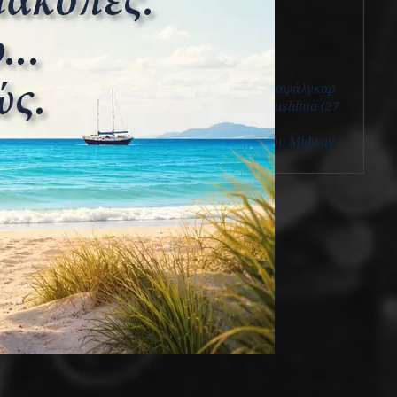
View all posts
Πρόσφατα άρθρα
Η ναυμαχία του Τραφάλγκαρ
H ναυμαχία της Tsushima (27
Μαΐου 1905)
Η αεροναυμαχία του Midway