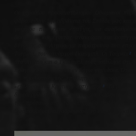
Οι χερσαίου προσανατολισμού Οθωμανοί παρό
φόβο, είδαν την αδράνεια του Στόλου μας και 
γοήτρου που είχαν επιτύχει, να αναβαθμίσ
δεκαετίας και έχοντας ανανεώσει και εκσυγχρ
δύναμης στο Αιγαίο, με παρότρυνση του επικ
Τουρκία, του ναυάρχου Γκαίημπλ. Οι Τούρκοι
ή
2
στο Αιγαίο και ο Γκαίημπλ τους απείλησε ότι 
πραγματοποιούσαν τα εν λόγω γυμνάσια. Όταν
μη προβλεπόμενης επιβλητικής επισκέψεως 
«επίλυση» του Κρητικού ζητήματος
. Τα μεγαλε
3
δημιουργία στόλου με καινούρια θωρηκτά τύπο
την πρόταση από το ναυπηγείο Ορλάντο στο 
θωρακισμένου καταδρομικού, το οποίο τελικά 