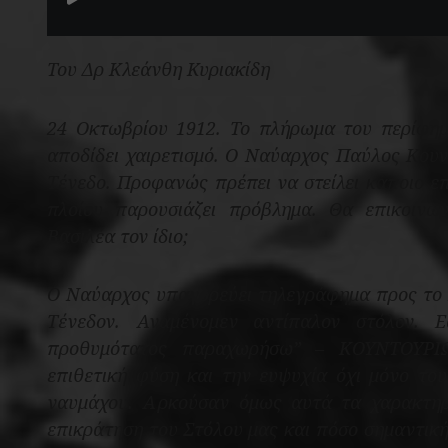
Του Δρ Κλεάνθη Κυριακίδη
24 Οκτωβρίου 1912. Το πλήρωμα του περίφη
αποδίδει χαιρετισμό. Ο Ναύαρχος Παύλος Κουν
Τένεδο. Προφανώς πρέπει να στείλει κάποιο ε
πλοίου παρουσιάζει πρόβλημα. Θα επικοινω
Βασιλέα τον ίδιο;
Ο Ναύαρχος υπαγορεύει τηλεγράφημα προς το
Τένεδον. Αναμένομεν αντίπαλον στόλον. Ε
προθυμότατος παραχωρήσω” – ΚΟΥΝΤΟΥΡΙΩ
επιθετική φύση και την ευψυχία όχι μόνο το
ναυμάχου. Αρκούσαν όμως αυτά τα χαρακτηρ
επικράτηση του Στόλου μας και πόσο σημαντικ