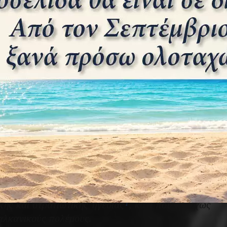
ους Βαλκανικούς πολέμους από όσα προηγήθηκαν
ή νικηφόρα. Δεκαπέντε έτη προ του Α΄ Βαλκανικού
 περιώνυμο «ατυχή πόλεμο» του 1897. Οι Οθωμανοί
ς για την αδιάλειπτη και αναμφίβολη ελληνική
 μεταφέρουν δια θαλάσσης ενισχύσεις στις
χυαν σχεδόν επί τρίμηνο πριν την έναρξη του
 παρέμειναν εντός των Στενών των Δαρδανελίων,
 στόλο. Σίγουρα οι εμπειρίες της επαναστάσεως
μως ο κύριος λόγος του φόβου τους ήταν ότι ο
νό του και μέγα ναύαρχο, Ανδρέα Μιαούλη, όχι
νάδων, αλλά και έδωσε έμφαση στη ναυτική
κών Σχολών, προεξαρχούσης της Σχολής Ναυτικών
ός Στόλος παρέμεινε όπως και ο αντίπαλός του
κής και στρατιωτικής ηγεσίας
, κάτι που ευτυχώς
1
αλκανικούς πολέμους.