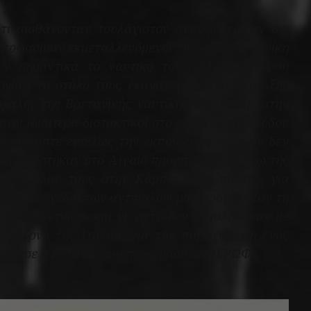
τι αισθάνονταν τουλάχιστον ανασφάλεια αν όχι
αποφάσισαν εκμεταλλευόμενοι την κατά ξηρά νίκη
ουν σημαντικά το ναυτικό τους. Με παρέλευση
ονίσει το στόλο τους έκαναν γυμνάσια επίδειξης
εφαλής της Βρετανικής ναυτικής αποστολής στην
ταν ιδιαίτερα διστακτικοί στο ενδεχόμενο εξόδου
θα διέκοπτε εντελώς την εκπαίδευσή τους, αν δεν
 εμφανίστηκαν στο Αιγαίο προσπάθησαν μέσω της
του στόλου τους στην Κάρπαθο να πιέσουν για
πήβολα σχέδια των αντιπάλων μας προέβλεπαν τη
υ «Ντρέντνωτ» και γι’ αυτό δεν ασχολήθηκαν με
Λιβόρνο της Ιταλίας για την παραχώρηση ενός
αγόρασε η Ελλάδα, του περίφημου «ΑΒΕΡΩΦ».