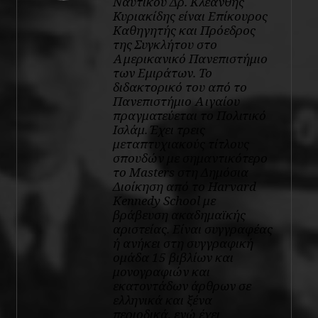
Ναυτικού Δρ. Κλεάνθης
Κυριακίδης είναι Επίκουρος
Καθηγητής και Πρόεδρος
της Συγκλήτου στο
Αμερικανικό Πανεπιστήμιο
των Εμιράτων. Το
διδακτορικό του από το
Πανεπιστήμιο Αιγαίου
πραγματεύεται το Πολιτικό
Ισλάμ. Έχει τρεις
μεταπτυχιακούς τίτλους
σπουδών με σημαντικότερο
το Μasters στη Δημόσια
Διοίκηση από το Harvard
Kennedy Schοol με
βράβευση ακαδημαϊκής
αριστείας. Είναι συγγραφέας
ή ανήκει στη συγγραφική
ομάδα 15 βιβλίων και
μονογραφιών και
εκατοντάδων άρθρων σε
ελληνικά και ξένα
περιοδικά, ενώ έχει