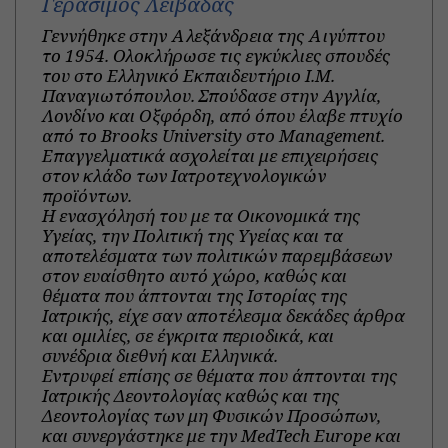
Γεράσιμος Λειβαδάς
Γεννήθηκε στην Αλεξάνδρεια της Αιγύπτου
το 1954. Ολοκλήρωσε τις εγκύκλιες σπουδές
του στο Ελληνικό Εκπαιδευτήριο Ι.Μ.
Παναγιωτόπουλου. Σπούδασε στην Αγγλία,
Λονδίνο και Οξφόρδη, από όπου έλαβε πτυχίο
από το Brooks University στο Management.
Επαγγελματικά ασχολείται με επιχειρήσεις
στον κλάδο των Ιατροτεχνολογικών
προϊόντων.
Η ενασχόλησή του με τα Οικονομικά της
Υγείας, την Πολιτική της Υγείας και τα
αποτελέσματα των πολιτικών παρεμβάσεων
στον ευαίσθητο αυτό χώρο, καθώς και
θέματα που άπτονται της Ιστορίας της
Ιατρικής, είχε σαν αποτέλεσμα δεκάδες άρθρα
και ομιλίες, σε έγκριτα περιοδικά, και
συνέδρια διεθνή και Ελληνικά.
Εντρυφεί επίσης σε θέματα που άπτονται της
Ιατρικής Δεοντολογίας καθώς και της
Δεοντολογίας των μη Φυσικών Προσώπων,
και συνεργάστηκε με την MedTech Europe και