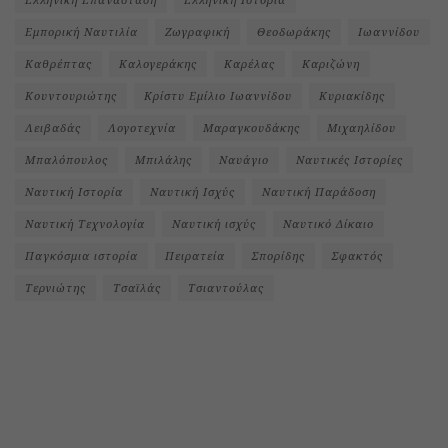
Εμπορική Ναυτιλία
Ζωγραφική
Θεοδωράκης
Ιωαννίδου
Καθρέπτας
Καλογεράκης
Καρέλας
Καριζώνη
Κουντουριώτης
Κρίστυ Εμίλιο Ιωαννίδου
Κυριακίδης
Λειβαδάς
Λογοτεχνία
Μαραγκουδάκης
Μιχαηλίδου
Μπαλόπουλος
Μπιλάλης
Ναυάγιο
Ναυτικές Ιστορίες
Ναυτική Ιστορία
Ναυτική Ισχύς
Ναυτική Παράδοση
Ναυτική Τεχνολογία
Ναυτική ισχύς
Ναυτικό Δίκαιο
Παγκόσμια ιστορία
Πειρατεία
Σπορίδης
Σφακτός
Τερνιώτης
Τσαϊλάς
Τσιαντούλας