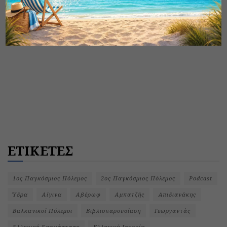
ΕΤΙΚΕΤΕΣ
1ος Παγκόσμιος Πόλεμος
2ος Παγκόσμιος Πόλεμος
Podcast
Ύδρα
Αίγινα
Αβέρωφ
Αμπατζής
Απιδιανάκης
Βαλκανικοί Πόλεμοι
Βιβλιοπαρουσίαση
Γεωργαντάς
Ελληνική Επανάσταση
Ελληνική Ιστορία