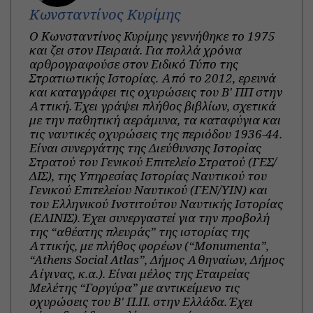
Κωνσταντίνος Κυρίμης
Ο Κωνσταντίνος Κυρίμης γεννήθηκε το 1975
και ζει στον Πειραιά. Για πολλά χρόνια
αρθρογραφούσε στον Ειδικό Τύπο της
Στρατιωτικής Ιστορίας. Από το 2012, ερευνά
και καταγράφει τις οχυρώσεις του Β' ΠΠ στην
Αττική. Έχει γράψει πλήθος βιβλίων, σχετικά
με την παθητική αεράμυνα, τα καταφύγια και
τις ναυτικές οχυρώσεις της περιόδου 1936-44.
Είναι συνεργάτης της Διεύθυνσης Ιστορίας
Στρατού του Γενικού Επιτελείο Στρατού (ΓΕΣ/
ΔΙΣ), της Υπηρεσίας Ιστορίας Ναυτικού του
Γενικού Επιτελείου Ναυτικού (ΓΕΝ/ΥΙΝ) και
του Ελληνικού Ινστιτούτου Ναυτικής Ιστορίας
(ΕΛΙΝΙΣ). Έχει συνεργαστεί για την προβολή
της “αθέατης πλευράς” της ιστορίας της
Αττικής, με πλήθος φορέων (“Monumenta”,
“Athens Social Atlas”, Δήμος Αθηναίων, Δήμος
Αίγινας, κ.α.). Είναι μέλος της Εταιρείας
Μελέτης “Γοργύρα” με αντικείμενο τις
οχυρώσεις του Β' Π.Π. στην Ελλάδα. Έχει