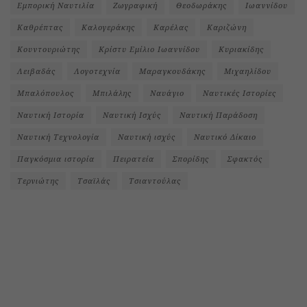
Εμπορική Ναυτιλία
Ζωγραφική
Θεοδωράκης
Ιωαννίδου
Καθρέπτας
Καλογεράκης
Καρέλας
Καριζώνη
Κουντουριώτης
Κρίστυ Εμίλιο Ιωαννίδου
Κυριακίδης
Λειβαδάς
Λογοτεχνία
Μαραγκουδάκης
Μιχαηλίδου
Μπαλόπουλος
Μπιλάλης
Ναυάγιο
Ναυτικές Ιστορίες
Ναυτική Ιστορία
Ναυτική Ισχύς
Ναυτική Παράδοση
Ναυτική Τεχνολογία
Ναυτική ισχύς
Ναυτικό Δίκαιο
Παγκόσμια ιστορία
Πειρατεία
Σπορίδης
Σφακτός
Τερνιώτης
Τσαϊλάς
Τσιαντούλας