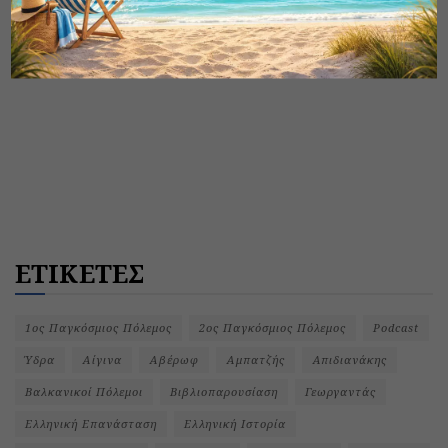
ΕΤΙΚΕΤΕΣ
1ος Παγκόσμιος Πόλεμος
2ος Παγκόσμιος Πόλεμος
Podcast
Ύδρα
Αίγινα
Αβέρωφ
Αμπατζής
Απιδιανάκης
Βαλκανικοί Πόλεμοι
Βιβλιοπαρουσίαση
Γεωργαντάς
Ελληνική Επανάσταση
Ελληνική Ιστορία