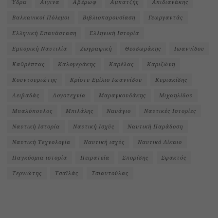
Ύδρα
Αίγινα
Αβέρωφ
Αμπατζής
Απιδιανάκης
Βαλκανικοί Πόλεμοι
Βιβλιοπαρουσίαση
Γεωργαντάς
Ελληνική Επανάσταση
Ελληνική Ιστορία
Εμπορική Ναυτιλία
Ζωγραφική
Θεοδωράκης
Ιωαννίδου
Καθρέπτας
Καλογεράκης
Καρέλας
Καριζώνη
Κουντουριώτης
Κρίστυ Εμίλιο Ιωαννίδου
Κυριακίδης
Λειβαδάς
Λογοτεχνία
Μαραγκουδάκης
Μιχαηλίδου
Μπαλόπουλος
Μπιλάλης
Ναυάγιο
Ναυτικές Ιστορίες
Ναυτική Ιστορία
Ναυτική Ισχύς
Ναυτική Παράδοση
Ναυτική Τεχνολογία
Ναυτική ισχύς
Ναυτικό Δίκαιο
Παγκόσμια ιστορία
Πειρατεία
Σπορίδης
Σφακτός
Τερνιώτης
Τσαϊλάς
Τσιαντούλας