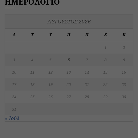
ΗΜΕΡΟΛΟΓΙΟ
ΑΎΓΟΥΣΤΟΣ 2026
Δ
Τ
Τ
Π
Π
Σ
Κ
1
2
3
4
5
6
7
8
9
10
11
12
13
14
15
16
17
18
19
20
21
22
23
24
25
26
27
28
29
30
31
« Ιούλ