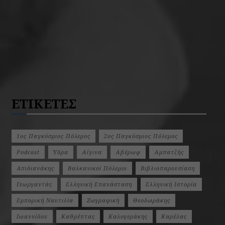
ΕΤΙΚΕΤΕΣ
1ος Παγκόσμιος Πόλεμος
2ος Παγκόσμιος Πόλεμος
Podcast
Ύδρα
Αίγινα
Αβέρωφ
Αμπατζής
Απιδιανάκης
Βαλκανικοί Πόλεμοι
Βιβλιοπαρουσίαση
Γεωργαντάς
Ελληνική Επανάσταση
Ελληνική Ιστορία
Εμπορική Ναυτιλία
Ζωγραφική
Θεοδωράκης
Ιωαννίδου
Καθρέπτας
Καλογεράκης
Καρέλας