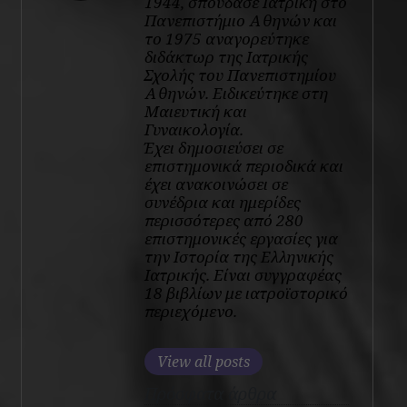
1944, σπούδασε Ιατρική στο
Πανεπιστήμιο Αθηνών και
το 1975 αναγορεύτηκε
διδάκτωρ της Ιατρικής
Σχολής του Πανεπιστημίου
Αθηνών. Ειδικεύτηκε στη
Μαιευτική και
Γυναικολογία.
Έχει δημοσιεύσει σε
επιστημονικά περιοδικά και
έχει ανακοινώσει σε
συνέδρια και ημερίδες
περισσότερες από 280
επιστημονικές εργασίες για
την Ιστορία της Ελληνικής
Ιατρικής. Είναι συγγραφέας
18 βιβλίων με ιατροϊστορικό
περιεχόμενο.
View all posts
Πρόσφατα άρθρα