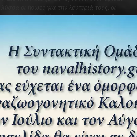
 λύσσα οι ήρωες για την λευτεριά τους, οι
ς προμήθειες, ανάβανε ανέσπερη λαμπάδα σε
ους άλλους. Έστω και η απλή αναφορά του
 είναι ένα προσκλητήριο αφανών και
ία πρόσφεραν στον αγώνα και συνέτειναν
, 1801 – 1876)
ιατρός στον Αγώνα, πραγματικός φιλέλληνας.
αμέσως μετά τη λήψη του πτυχίου αποφάσισε το