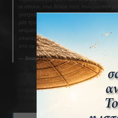
οι οποίοι, ενώ δίπλα τους πολεμούσαν με
γιατροί με πρωτόγονα μέσα και λιγοστέ
μία προσπάθεια να χαρίσουν την ζωή στ
ονόματος αυτών των πρωταγωνιστών, ας
επώνυμων Ασκληπιάδων που με αυτοθυσ
στο να είμαστε σήμερα εμείς ελεύθεροι.
Εισαγωγικό σημείωμα Γεράσιμου Λειβαδά
Howe Gridley Samuel, (Σάμιουελ Γκρίντλεϋ Χάου
Αμερικανός γιατρός, ο σημαντικότερος ξένος γ
Σπούδασε στο πανεπιστήμιο του Χάρβαρντ και 
ταξίδι για την επαναστατημένη Ελλάδα.