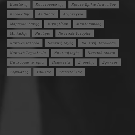
Καριζώνη
Κουντουριώτης
Κρίστυ Εμίλιο Ιωαννίδου
Κυριακίδης
Λειβαδάς
Λογοτεχνία
Μαραγκουδάκης
Μιχαηλίδου
Μπαλόπουλος
Μπιλάλης
Ναυάγιο
Ναυτικές Ιστορίες
Ναυτική Ιστορία
Ναυτική Ισχύς
Ναυτική Παράδοση
Ναυτική Τεχνολογία
Ναυτική ισχύς
Ναυτικό Δίκαιο
Παγκόσμια ιστορία
Πειρατεία
Σπορίδης
Σφακτός
Τερνιώτης
Τσαϊλάς
Τσιαντούλας