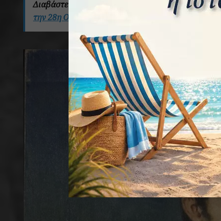
Διαβάστε επίσης:
Η Διπλωματία «πάσης φύσεως» λ
την 28η Οκτωβρίου 1940.