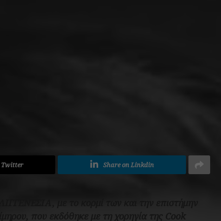
ADVERTISEMENT
 Twitter
Share on Linkdin
ΓΓΕΝΕΣΙΑ, με το κορμί των και την επιστήμην
δίμηρου, που εκδόθηκε με τη χορηγία της Cook