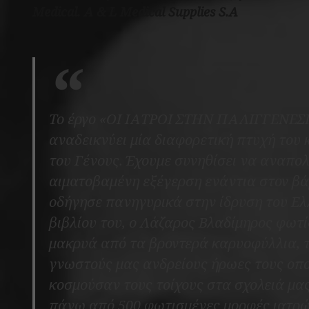
Medical. A & L Medical Supplies S.A
Το έργο «ΟΙ ΙΑΤΡΟΙ ΣΤΗΝ ΠΑΛΙΓΓΕΝΕΣΙΑ,
αναδεικνύει μία διαφορετική πτυχή του
του Γένους. Έχουμε συνηθίσει να αναπολ
αιματοβαμένη εξέγερση ενάντια στον β
οδήγησε πανηγυρικά στην ίδρυση του Ελ
βιβλίου του, o Λάζαρος Βλαδίμηρος φωτί
μακρυά από τα βροντερά καρυοφύλλια, τι
γνωστούς μας ανδρείους ήρωες τους οπο
κοσμούσαν τους τοίχους στα σχολειά μας
πάνω από 500 φωτισμένες μορφές ιατρών