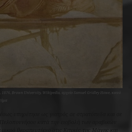
ot, 1876, Brown University, Wikipedia, αρχείο Samuel Gridley Howe, κοινό
τήμα
μέσως υπηρέτησε ως γιατρός σε στρατόπεδα και σε
ς Πελοποννήσου κατά την εισβολή των αραβικών
μικρό θεραπευτήριο στις Κιτριές της Μάνης και