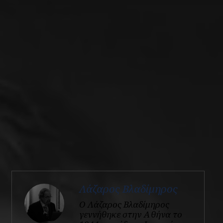
Λάζαρος Βλαδίμηρος
Ο Λάζαρος Βλαδίμηρος
γεννήθηκε στην Αθήνα το