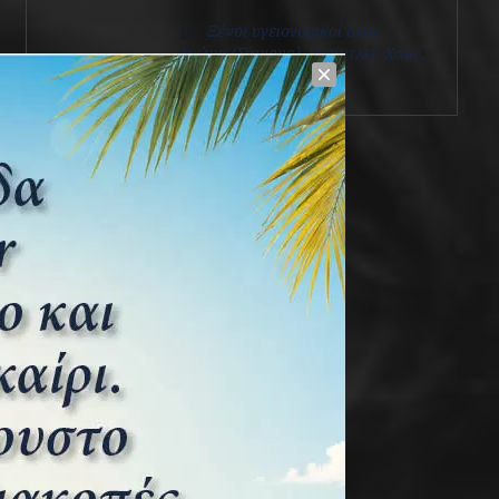
Ξένοι υγειονομικοί στον
Αγώνα (Σάμιουελ Γκρίντλεϋ Χάου,
1801 – 1876)