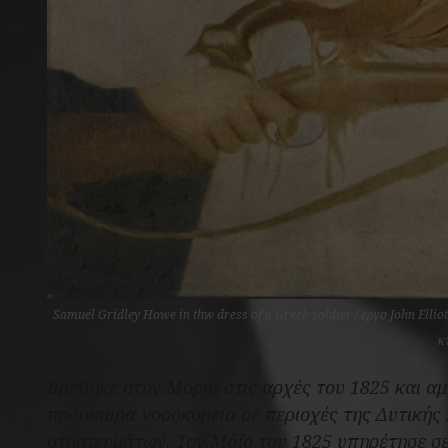
Samuel Gridley Howe in thw dress of a Greek soldier / έργο John Elli
κ
Βρέθηκε στον Μοριά στις αρχές του 1825 και α
πρόσκαιρα νοσοκομεία σε περιοχές της Δυτική
στρατευμάτων. Τον Μάϊο του 1825 υπηρέτησε σε 