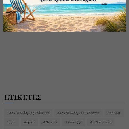
ΕΤΙΚΕΤΕΣ
1ος Παγκόσμιος Πόλεμος
2ος Παγκόσμιος Πόλεμος
Podcast
Ύδρα
Αίγινα
Αβέρωφ
Αμπατζής
Απιδιανάκης