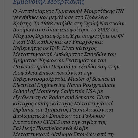
Εμμανουήλ Μουρτζάκης
Ο Αντιπλοίαρχος Εμμανουήλ Μουρτζάκης ΠΝ
γεννήθηκε και μεγάλωσε στο Ηράκλειο
Κρήτης. Το 1998 εισήλθε στη Σχολή Ναυτικών
Δοκίμων από όπου αποφοίτησε το 2002 ως
Μάχιμος Σημαιοφόρος. Έχει υπηρετήσει σε Φ/
Γ και Υ/Β, καθώς και ως Ύπαρχος και
Κυβερνήτης σε Π/Φ. Είναι κάτοχος
Μεταπτυχιακού Διπλώματος Σπουδών του
Τμήματος Ψηφιακών Συστημάτων του
Πανεπιστημίου Πειραιά με εξειδίκευση στην
Ασφάλεια Επικοινωνιών και την
Κυβερνοτρομοκρατία, Master of Science in
Electrical Engineering Naval Postgraduate
School of Monterey California USA με
εξειδίκευση σε Radar and Sensors. Είναι
κάτοχος επίσης κάτοχος Μεταπτυχιακού
Diploma του Τμήματος Γεωπολιτικών και
Διπλωματικών Σπουδών του Γαλλικού
Ινστιτούτου CEDES υπό την αιγίδα της
Γαλλικής Πρεσβείας ενώ έλαβε
Μεταπτυχιακό Δίπλωμα Σπουδών από τη