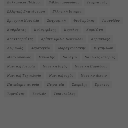
Βαλκανικοί Πόλεμοι
Βιβλιοπαρουσίαση
Γεωργαντάς
Ελληνική Επανάσταση
Ελληνική Ιστορία
Εμπορική Ναυτιλία
Ζωγραφική
Θεοδωράκης
Ιωαννίδου
Καθρέπτας
Καλογεράκης
Καρέλας
Καριζώνη
Κουντουριώτης
Κρίστυ Εμίλιο Ιωαννίδου
Κυριακίδης
Λειβαδάς
Λογοτεχνία
Μαραγκουδάκης
Μιχαηλίδου
Μπαλόπουλος
Μπιλάλης
Ναυάγιο
Ναυτικές Ιστορίες
Ναυτική Ιστορία
Ναυτική Ισχύς
Ναυτική Παράδοση
Ναυτική Τεχνολογία
Ναυτική ισχύς
Ναυτικό Δίκαιο
Παγκόσμια ιστορία
Πειρατεία
Σπορίδης
Σφακτός
Τερνιώτης
Τσαϊλάς
Τσιαντούλας