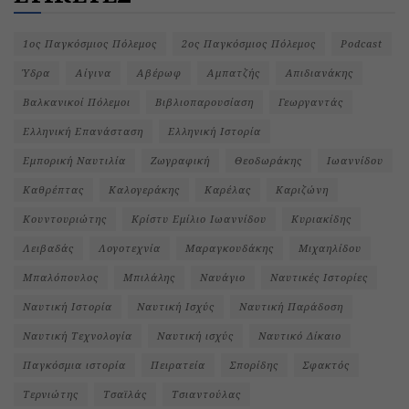
1ος Παγκόσμιος Πόλεμος
2ος Παγκόσμιος Πόλεμος
Podcast
Ύδρα
Αίγινα
Αβέρωφ
Αμπατζής
Απιδιανάκης
Βαλκανικοί Πόλεμοι
Βιβλιοπαρουσίαση
Γεωργαντάς
Ελληνική Επανάσταση
Ελληνική Ιστορία
Εμπορική Ναυτιλία
Ζωγραφική
Θεοδωράκης
Ιωαννίδου
Καθρέπτας
Καλογεράκης
Καρέλας
Καριζώνη
Κουντουριώτης
Κρίστυ Εμίλιο Ιωαννίδου
Κυριακίδης
Λειβαδάς
Λογοτεχνία
Μαραγκουδάκης
Μιχαηλίδου
Μπαλόπουλος
Μπιλάλης
Ναυάγιο
Ναυτικές Ιστορίες
Ναυτική Ιστορία
Ναυτική Ισχύς
Ναυτική Παράδοση
Ναυτική Τεχνολογία
Ναυτική ισχύς
Ναυτικό Δίκαιο
Παγκόσμια ιστορία
Πειρατεία
Σπορίδης
Σφακτός
Τερνιώτης
Τσαϊλάς
Τσιαντούλας