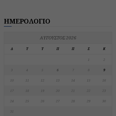
ΗΜΕΡΟΛΟΓΙΟ
ΑΎΓΟΥΣΤΟΣ 2026
Δ
Τ
Τ
Π
Π
Σ
Κ
1
2
3
4
5
6
7
8
9
10
11
12
13
14
15
16
17
18
19
20
21
22
23
24
25
26
27
28
29
30
31